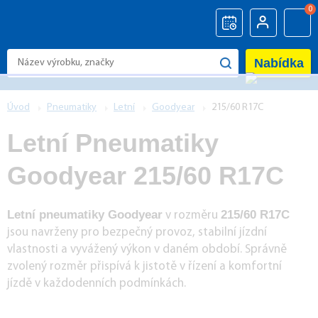
0
Nabídka
Úvod
Pneumatiky
Letní
Goodyear
215/60 R17C
Letní Pneumatiky
Goodyear 215/60 R17C
Letní pneumatiky Goodyear
215/60 R17C
v rozměru
jsou navrženy pro bezpečný provoz, stabilní jízdní
vlastnosti a vyvážený výkon v daném období. Správně
zvolený rozměr přispívá k jistotě v řízení a komfortní
jízdě v každodenních podmínkách.