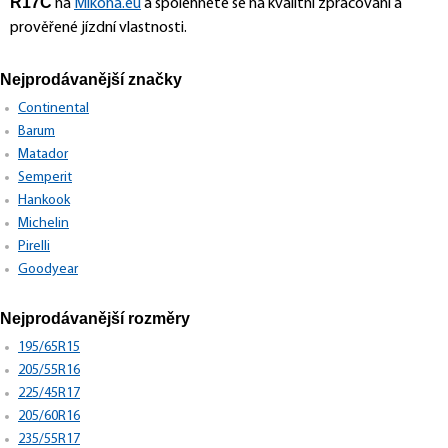
R17C
na
Mikona.eu
a spolehněte se na kvalitní zpracování a
prověřené jízdní vlastnosti.
Nejprodávanější značky
Continental
Barum
Matador
Semperit
Hankook
Michelin
Pirelli
Goodyear
Nejprodávanější rozměry
195/65R15
205/55R16
225/45R17
205/60R16
235/55R17