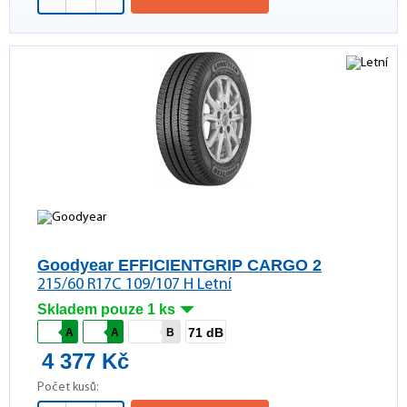
Goodyear EFFICIENTGRIP CARGO 2
215/60 R17C 109/107 H Letní
Skladem pouze 1 ks
71 dB
A
A
B
4 377 Kč
Počet kusů: