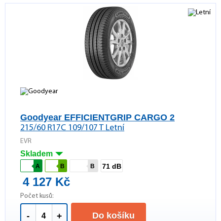
Goodyear EFFICIENTGRIP CARGO 2
215/60 R17C 109/107 T Letní
EVR
Skladem
71 dB
A
B
B
4 127 Kč
Počet kusů:
Do košíku
-
+