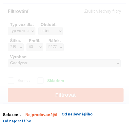
Filtrování
Zrušit všechny filtry
Typ vozidla:
Období:
Šířka:
Profil:
Ráfek:
Výrobce:
Skladem
Runflat
Filtrovat
Seřazení:
Nejprodávanější
Od nejlevnějšího
Od nejdražšího