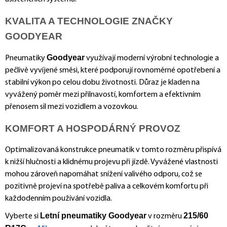
KVALITA A TECHNOLOGIE ZNAČKY
GOODYEAR
Goodyear
Pneumatiky
využívají moderní výrobní technologie a
pečlivě vyvíjené směsi, které podporují rovnoměrné opotřebení a
stabilní výkon po celou dobu životnosti. Důraz je kladen na
vyvážený poměr mezi přilnavostí, komfortem a efektivním
přenosem sil mezi vozidlem a vozovkou.
KOMFORT A HOSPODÁRNÝ PROVOZ
Optimalizovaná konstrukce pneumatik v tomto rozměru přispívá
k nižší hlučnosti a klidnému projevu při jízdě. Vyvážené vlastnosti
mohou zároveň napomáhat snížení valivého odporu, což se
pozitivně projeví na spotřebě paliva a celkovém komfortu při
každodenním používání vozidla.
Letní pneumatiky Goodyear
215/60
Vyberte si
v rozměru