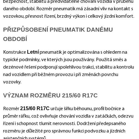
bezpečnost, stabilitu a předvídatelné chování vozidla v průběhu
daného období. Rozměr pneumatik má zásadní vliv na kontakt s
vozovkou, přesnost řízení, brzdný výkon i celkový jízdní komfort.
PŘIZPŮSOBENÍ PNEUMATIK DANÉMU
OBDOBÍ
Letní
Konstrukce
pneumatik je optimalizována s ohledem na
typické podmínky, ve kterých jsou používány. Použitá směs a
dezénové řešení podporují spolehlivou trakci, stabilitu a kontrolu
nad vozidlem při běžném provozu i při změnách povrchu
vozovky.
VÝZNAM ROZMĚRU 215/60 R17C
215/60 R17C
Rozměr
určuje šířku běhounu, profil bočnice a
průměr ráfku, což ovlivňuje chování vozidla v zatáčkách, odezvu
řízení i schopnost tlumit nerovnosti. Dodržení předepsaného
rozměru je důležité pro správnou funkci podvozku a jízdních
asistenčních systémů.