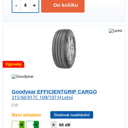
Do košíku
-
+
Výprodej
Goodyear EFFICIENTGRIP CARGO
215/60 R17C 109/107 H Letní
EVR
Není skladem
Sledovat naskldnění
68 dB
B
A
A