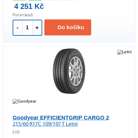
4 251 Kč
Počet kusů:
Do košíku
-
+
Goodyear EFFICIENTGRIP CARGO 2
215/60 R17C 109/107 T Letní
EVR