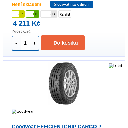
Není skladem
Sledovat naskldnění
72 dB
C
B
B
4 211 Kč
Počet kusů:
Do košíku
-
+
Goodyear EFFICIENTGRIP CARGO 2