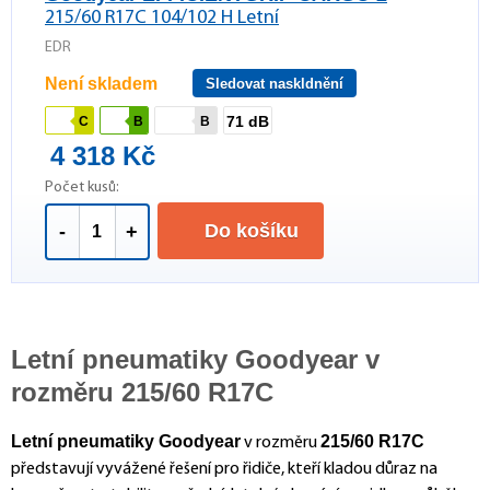
215/60 R17C 104/102 H Letní
EDR
Není skladem
Sledovat naskldnění
71 dB
C
B
B
4 318 Kč
Počet kusů:
Do košíku
-
+
Letní pneumatiky Goodyear v
rozměru 215/60 R17C
Letní pneumatiky Goodyear
215/60 R17C
v rozměru
představují vyvážené řešení pro řidiče, kteří kladou důraz na