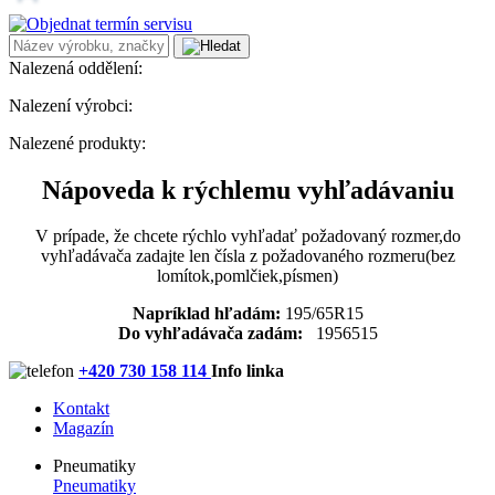
Nalezená oddělení:
Nalezení výrobci:
Nalezené produkty:
Nápoveda k rýchlemu vyhľadávaniu
V prípade, že chcete rýchlo vyhľadať požadovaný rozmer,do
vyhľadávača zadajte len čísla z požadovaného rozmeru(bez
lomítok,pomlčiek,písmen)
Napríklad hľadám:
195/65R15
Do vyhľadávača zadám:
1956515
+420 730 158 114
Info linka
Kontakt
Magazín
Pneumatiky
Pneumatiky