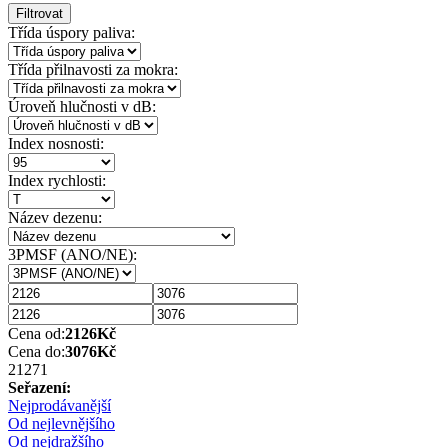
Filtrovat
Třída úspory paliva:
Třída přilnavosti za mokra:
Úroveň hlučnosti v dB:
Index nosnosti:
Index rychlosti:
Název dezenu:
3PMSF (ANO/NE):
Cena od:
2126
Kč
Cena do:
3076
Kč
2127
1
Seřazení:
Nejprodávanější
Od nejlevnějšího
Od nejdražšího