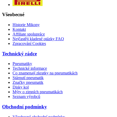
Všeobecné
Historie Mikony
Kontakt
Affiliate spolupráce
Nejčastěji kladené otázky FAQ
Zpracování Cookies
Technický rádce
Pneumatiky
Technické informace
Co znamenají zkratky na pneumatikách
Stárnutí pneumatik
Značky pneumatik
Disky kol
Mýty o zimních pneumatikách
Seznam výrobců
Obchodní podmínky
Všeobecné obchodní podmínky