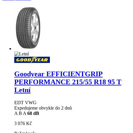
Goodyear EFFICIENTGRIP
PERFORMANCE
215/55 R18 95 T
Letní
EDT VWG
Expedujeme obvykle do 2 dnů
A
B
A
68 dB
3 076 Kč