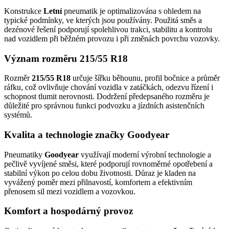
Konstrukce
Letní
pneumatik je optimalizována s ohledem na
typické podmínky, ve kterých jsou používány. Použitá směs a
dezénové řešení podporují spolehlivou trakci, stabilitu a kontrolu
nad vozidlem při běžném provozu i při změnách povrchu vozovky.
Význam rozměru 215/55 R18
Rozměr
215/55 R18
určuje šířku běhounu, profil bočnice a průměr
ráfku, což ovlivňuje chování vozidla v zatáčkách, odezvu řízení i
schopnost tlumit nerovnosti. Dodržení předepsaného rozměru je
důležité pro správnou funkci podvozku a jízdních asistenčních
systémů.
Kvalita a technologie značky Goodyear
Pneumatiky
Goodyear
využívají moderní výrobní technologie a
pečlivě vyvíjené směsi, které podporují rovnoměrné opotřebení a
stabilní výkon po celou dobu životnosti. Důraz je kladen na
vyvážený poměr mezi přilnavostí, komfortem a efektivním
přenosem sil mezi vozidlem a vozovkou.
Komfort a hospodárný provoz