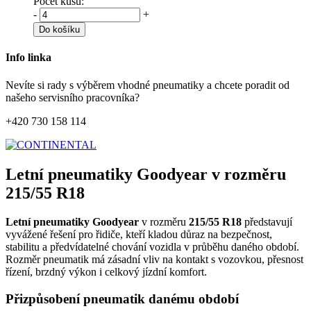
Počet kusů:
-
+
Do košíku
Info linka
Nevíte si rady s výběrem vhodné pneumatiky a chcete poradit od
našeho servisního pracovníka?
+420 730 158 114
Letní pneumatiky Goodyear v rozměru
215/55 R18
Letní pneumatiky Goodyear
v rozměru
215/55 R18
představují
vyvážené řešení pro řidiče, kteří kladou důraz na bezpečnost,
stabilitu a předvídatelné chování vozidla v průběhu daného období.
Rozměr pneumatik má zásadní vliv na kontakt s vozovkou, přesnost
řízení, brzdný výkon i celkový jízdní komfort.
Přizpůsobení pneumatik danému období