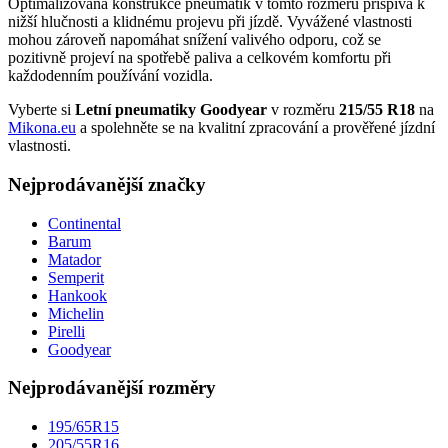
Optimalizovaná konstrukce pneumatik v tomto rozměru přispívá k
nižší hlučnosti a klidnému projevu při jízdě. Vyvážené vlastnosti
mohou zároveň napomáhat snížení valivého odporu, což se
pozitivně projeví na spotřebě paliva a celkovém komfortu při
každodenním používání vozidla.
Vyberte si
Letní pneumatiky Goodyear
v rozměru
215/55 R18
na
Mikona.eu
a spolehněte se na kvalitní zpracování a prověřené jízdní
vlastnosti.
Nejprodávanější značky
Continental
Barum
Matador
Semperit
Hankook
Michelin
Pirelli
Goodyear
Nejprodávanější rozměry
195/65R15
205/55R16