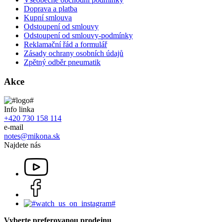
Doprava a platba
Kupní smlouva
Odstoupení od smlouvy
Odstoupení od smlouvy-podmínky
Reklamační řád a formulář
Zásady ochrany osobních údajů
Zpětný odběr pneumatik
Akce
Info linka
+420 730 158 114
e-mail
notes@mikona.sk
Najdete nás
Vyberte preferovanou prodejnu