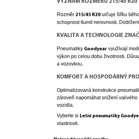
VÝZNAM ROZMĚRU 215/45 R20
Rozměr
určuje šířku běho
215/45 R20
schopnost tlumit nerovnosti. Dodržen
KVALITA A TECHNOLOGIE ZNA
Pneumatiky
využívají mode
Goodyear
výkon po celou dobu životnosti. Důra
a vozovkou.
KOMFORT A HOSPODÁRNÝ PR
Optimalizovaná konstrukce pneumatik 
zároveň napomáhat snížení valivého o
vozidla.
Vyberte si
Letní pneumatiky Goodye
vlastnosti.