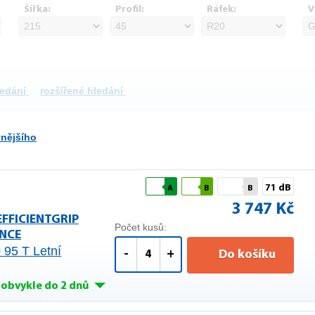
Šířka:
Profil:
Ráfek:
V
ledání
rozšířené hledání
vnějšího
71 dB
A
B
B
3 747 Kč
EFFICIENTGRIP
Počet kusů:
NCE
 95 T Letní
-
+
Do košíku
obvykle do 2 dnů