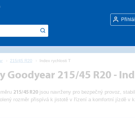
a
Přihlá
ar
215/45 R20
Index rychlosti T
 Goodyear 215/45 R20 - Inde
změru
jsou navrženy pro bezpečný provoz, stabiln
215/45 R20
ený rozměr přispívá k jistotě v řízení a komfortní jízdě 