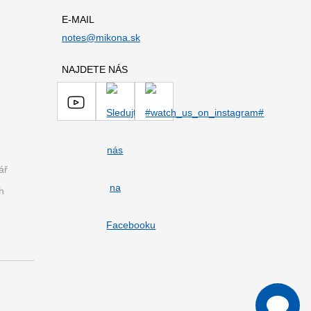
E-MAIL
notes@mikona.sk
NAJDETE NÁS
ář
h