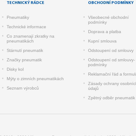
TECHNICKÝ RÁDCE
OBCHODNÍ PODMÍNKY
Pneumatiky
Všeobecné obchodní
podmínky
Technické informace
Doprava a platba
Co znamenají zkratky na
pneumatikách
Kupní smlouva
Stárnutí pneumatik
Odstoupení od smlouvy
Značky pneumatik
Odstoupení od smlouvy-
podmínky
Disky kol
Reklamační řád a formul
Mýty o zimních pneumatikách
Zásady ochrany osobníc
Seznam výrobců
údajů
Zpětný odběr pneumatik