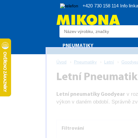
+420 730 158 114
Info link
PNEUMATIKY
Úvod
Pneumatiky
Letní
Goodye
Letní Pneumatiky
v ro
Letní pneumatiky Goodyear
výkon v daném období. Správně zvol
Filtrování