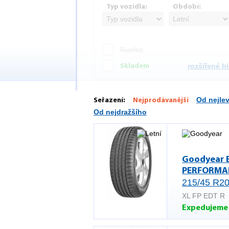
Typ vozidla:
Období:
Runflat
rozšířené h
Skladem
Od nejle
Seřazení:
Nejprodávanější
Od nejdražšího
Goodyear 
PERFORMA
215/45 R20
XL FP EDT R
Expedujeme 