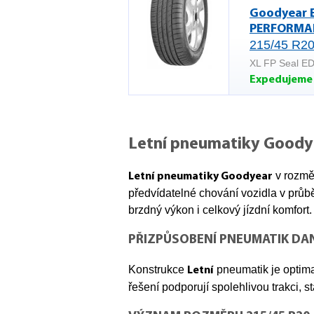
Goodyear 
PERFORMA
215/45 R20
XL FP Seal 
Expedujeme 
Letní pneumatiky Goody
v rozm
Letní pneumatiky Goodyear
předvídatelné chování vozidla v průb
brzdný výkon i celkový jízdní komfort.
PŘIZPŮSOBENÍ PNEUMATIK DA
Konstrukce
pneumatik je optima
Letní
řešení podporují spolehlivou trakci, 