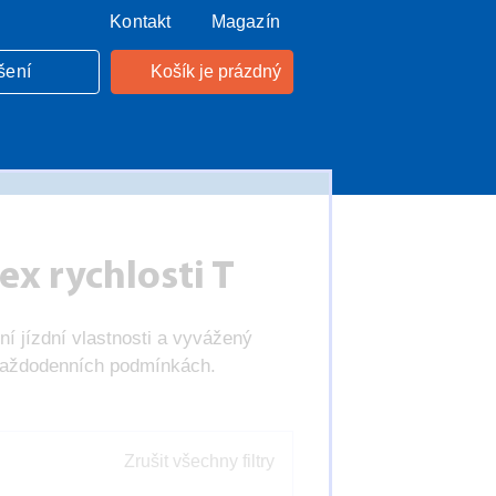
Kontakt
Magazín
šení
Košík je prázdný
x rychlosti T
í jízdní vlastnosti a vyvážený
v každodenních podmínkách.
Zrušit všechny filtry