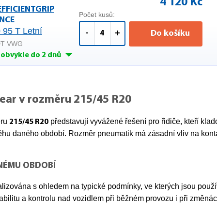
4 120 Kč
EFFICIENTGRIP
Počet kusů:
NCE
 95 T Letní
-
+
Do košíku
EDT VWG
obvykle do 2 dnů
ear v rozměru 215/45 R20
ěru
představují vyvážené řešení pro řidiče, kteří klad
215/45 R20
ěhu daného období. Rozměr pneumatik má zásadní vliv na kontak
NÉMU OBDOBÍ
lizována s ohledem na typické podmínky, ve kterých jsou použ
stabilitu a kontrolu nad vozidlem při běžném provozu i při změn