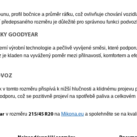
unu, profil bočnice a průměr ráfku, což ovlivňuje chování vozidl
í předepsaného rozměru je důležité pro správnou funkci podvozk
ČKY GOODYEAR
rní výrobní technologie a pečlivě vyvíjené směsi, které podporu
z je kladen na vyvážený poměr mezi přilnavostí, komfortem a ef
OVOZ
v tomto rozměru přispívá k nižší hlučnosti a klidnému projevu p
dporu, což se pozitivně projeví na spotřebě paliva a celkovém
v rozměru
na
Mikona.eu
a spolehněte se na kvali
ar
215/45 R20