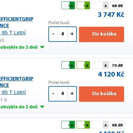
68 dB
A
B
A
3 747 Kč
EFFICIENTGRIP
Počet kusů:
NCE
 95 T Letní
-
+
Do košíku
WG
obvykle do 2 dnů
70 dB
A
B
B
4 120 Kč
EFFICIENTGRIP
Počet kusů:
NCE
 95 T Letní
-
+
Do košíku
DT R
obvykle do 2 dnů
68 dB
A
B
A