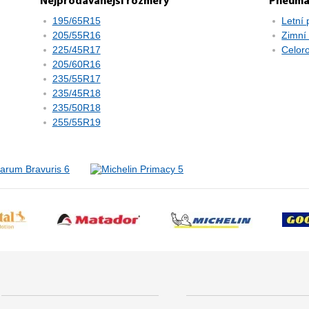
Nejprodávanější rozměry
Pneuma
195/65R15
Letní
205/55R16
Zimní
225/45R17
Celor
205/60R16
235/55R17
235/45R18
235/50R18
255/55R19