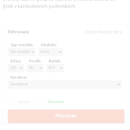
jízdě v každodenních podmínkách.
Filtrování
Zrušit všechny filtry
Typ vozidla:
Období:
Šířka:
Profil:
Ráfek:
Výrobce:
Runflat
Skladem
Filtrovat