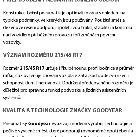
PŘIZPŮSOBENÍ PNEUMATIK DANÉMU OBDOBÍ
Konstrukce
Letní
pneumatik je optimalizována s ohledem na
typické podmínky, ve kterých jsou používány. Použitá směs a
dezénové řešení podporují spolehlivou trakci, stabilitu a kontrolu
nad vozidlem při běžném provozu i při změnách povrchu
vozovky.
VÝZNAM ROZMĚRU 215/45 R17
Rozměr
215/45 R17
určuje šířku běhounu, profil bočnice a průměr
ráfku, což ovlivňuje chování vozidla v zatáčkách, odezvu řízení i
schopnost tlumit nerovnosti. Dodržení předepsaného rozměru je
důležité pro správnou funkci podvozku a jízdních asistenčních
systémů.
KVALITA A TECHNOLOGIE ZNAČKY GOODYEAR
Pneumatiky
Goodyear
využívají moderní výrobní technologie a
pečlivě vyvíjené směsi, které podporují rovnoměrné opotřebení a