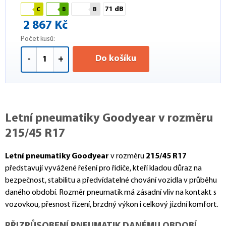
71 dB
C
B
B
2 867 Kč
Počet kusů:
Do košíku
-
+
Letní pneumatiky Goodyear v rozměru
215/45 R17
Letní pneumatiky Goodyear
v rozměru
215/45 R17
představují vyvážené řešení pro řidiče, kteří kladou důraz na
bezpečnost, stabilitu a předvídatelné chování vozidla v průběhu
daného období. Rozměr pneumatik má zásadní vliv na kontakt s
vozovkou, přesnost řízení, brzdný výkon i celkový jízdní komfort.