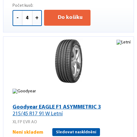
Počet kusů:
Do košíku
-
+
Goodyear EAGLE F1 ASYMMETRIC 3
215/45 R17 91 W Letní
XL FP EVR AO
Není skladem
Sledovat naskldnění