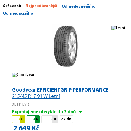
Seřazení:
Nejprodávanější
Od nejlevnějšího
Od nejdražšího
Goodyear EFFICIENTGRIP PERFORMANCE
215/45 R17 91 W Letní
XL FP EVR
Expedujeme obvykle do 2 dnů
72 dB
C
A
B
2 649 Kč