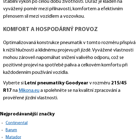
stabilní výkon po celou dobu životnosti. Důraz je kladen na
vyvážený poměr mezi přilnavostí, komfortem a efektivním
přenosem sil mezi vozidlem a vozovkou.
KOMFORT A HOSPODÁRNÝ PROVOZ
Optimalizovaná konstrukce pneumatik v tomto rozměru přispívá
k nižší hlučnosti a klidnému projevu při jízdě. Vyvážené vlastnosti
mohou zároveň napomáhat snížení valivého odporu, což se
pozitivně projeví na spotřebě paliva a celkovém komfortu při
každodenním používání vozidla.
Vyberte si
Letní pneumatiky Goodyear
v rozměru
215/45
R17
na
Mikona.eu
a spolehněte se na kvalitní zpracování a
prověřené jízdní vlastnosti.
Nejprodávanější značky
Continental
Barum
Matador