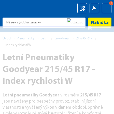
0
Nabídka
Úvod
Pneumatiky
Letní
Goodyear
215/45 R17
Index rychlosti W
Letní Pneumatiky
Goodyear 215/45 R17 -
Index rychlosti W
Letní pneumatiky Goodyear
v rozměru
215/45 R17
jsou navrženy pro bezpečný provoz, stabilní jízdní
vlastnosti a vyvážený výkon v daném období. Správně
zvolený rozměr přispívá k jistotě v řízení a komfortní