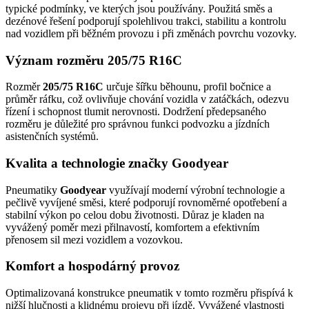
typické podmínky, ve kterých jsou používány. Použitá směs a
dezénové řešení podporují spolehlivou trakci, stabilitu a kontrolu
nad vozidlem při běžném provozu i při změnách povrchu vozovky.
Význam rozměru 205/75 R16C
Rozměr
205/75 R16C
určuje šířku běhounu, profil bočnice a
průměr ráfku, což ovlivňuje chování vozidla v zatáčkách, odezvu
řízení i schopnost tlumit nerovnosti. Dodržení předepsaného
rozměru je důležité pro správnou funkci podvozku a jízdních
asistenčních systémů.
Kvalita a technologie značky Goodyear
Pneumatiky
Goodyear
využívají moderní výrobní technologie a
pečlivě vyvíjené směsi, které podporují rovnoměrné opotřebení a
stabilní výkon po celou dobu životnosti. Důraz je kladen na
vyvážený poměr mezi přilnavostí, komfortem a efektivním
přenosem sil mezi vozidlem a vozovkou.
Komfort a hospodárný provoz
Optimalizovaná konstrukce pneumatik v tomto rozměru přispívá k
nižší hlučnosti a klidnému projevu při jízdě. Vyvážené vlastnosti