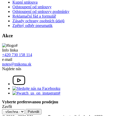
Kupní smlouva
Odstoupení od smlouvy
Odstoupení od smlouvy-podmínky
Reklamační řád a formulář
Zásady ochrany osobních údajů
Zpětný odběr pneumatik
Akce
Info linka
+420 730 158 114
e-mail
notes@mikona.sk
Najdete nás
Vyberte preferovanou prodejnu
Zavřít