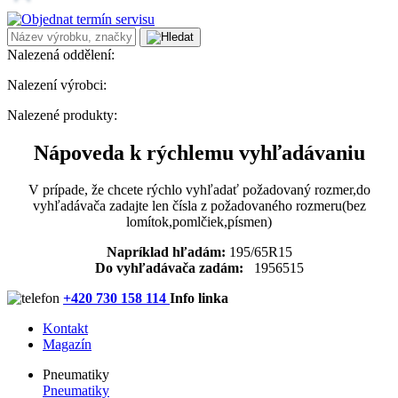
Nalezená oddělení:
Nalezení výrobci:
Nalezené produkty:
Nápoveda k rýchlemu vyhľadávaniu
V prípade, že chcete rýchlo vyhľadať požadovaný rozmer,do
vyhľadávača zadajte len čísla z požadovaného rozmeru(bez
lomítok,pomlčiek,písmen)
Napríklad hľadám:
195/65R15
Do vyhľadávača zadám:
1956515
+420 730 158 114
Info linka
Kontakt
Magazín
Pneumatiky
Pneumatiky