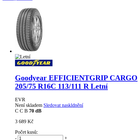
Goodyear EFFICIENTGRIP CARGO
205/75 R16C 113/111 R Letní
EVR
Není skladem
Sledovat naskldnění
C
C
B
70 dB
3 689 Kč
Počet kusů:
-
+