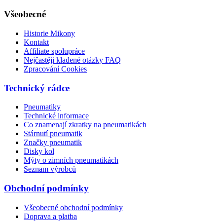
Všeobecné
Historie Mikony
Kontakt
Affiliate spolupráce
Nejčastěji kladené otázky FAQ
Zpracování Cookies
Technický rádce
Pneumatiky
Technické informace
Co znamenají zkratky na pneumatikách
Stárnutí pneumatik
Značky pneumatik
Disky kol
Mýty o zimních pneumatikách
Seznam výrobců
Obchodní podmínky
Všeobecné obchodní podmínky
Doprava a platba