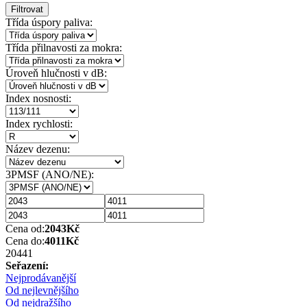
Filtrovat
Třída úspory paliva:
Třída přilnavosti za mokra:
Úroveň hlučnosti v dB:
Index nosnosti:
Index rychlosti:
Název dezenu:
3PMSF (ANO/NE):
Cena od:
2043
Kč
Cena do:
4011
Kč
2044
1
Seřazení:
Nejprodávanější
Od nejlevnějšího
Od nejdražšího