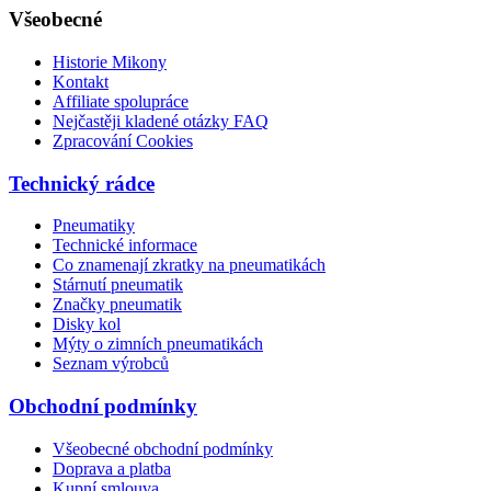
Všeobecné
Historie Mikony
Kontakt
Affiliate spolupráce
Nejčastěji kladené otázky FAQ
Zpracování Cookies
Technický rádce
Pneumatiky
Technické informace
Co znamenají zkratky na pneumatikách
Stárnutí pneumatik
Značky pneumatik
Disky kol
Mýty o zimních pneumatikách
Seznam výrobců
Obchodní podmínky
Všeobecné obchodní podmínky
Doprava a platba
Kupní smlouva