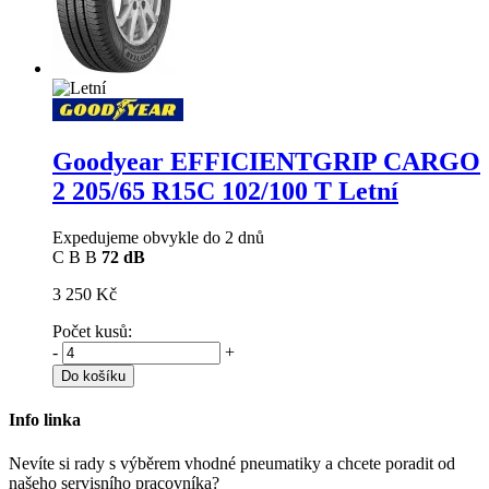
Goodyear EFFICIENTGRIP CARGO
2
205/65 R15C 102/100 T Letní
Expedujeme obvykle do 2 dnů
C
B
B
72 dB
3 250 Kč
Počet kusů:
-
+
Do košíku
Info linka
Nevíte si rady s výběrem vhodné pneumatiky a chcete poradit od
našeho servisního pracovníka?