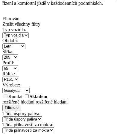
řízení a komfortní jízdě v každodenních podmínkách.
Filtrování
Zrušit všechny filtry
Typ vozidla:
Období:
Šířka:
Profil:
Ráfek:
Výrobce:
Runflat
Skladem
rozšířené hledání
rozšířené hledání
Filtrovat
Třída úspory paliva:
Třída přilnavosti za mokra: