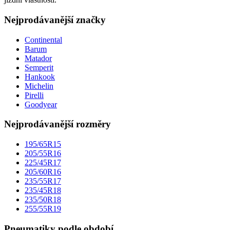
Nejprodávanější značky
Continental
Barum
Matador
Semperit
Hankook
Michelin
Pirelli
Goodyear
Nejprodávanější rozměry
195/65R15
205/55R16
225/45R17
205/60R16
235/55R17
235/45R18
235/50R18
255/55R19
Pneumatiky podle období