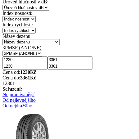
Úroveň hlučnosti v dB:
Index nosnosti:
Index rychlosti:
Název dezenu:
3PMSF (ANO/NE):
Cena od:
1230
Kč
Cena do:
3361
Kč
1230
1
Seřazení:
Nejprodávanější
Od nejlevnějšího
Od nejdražšího