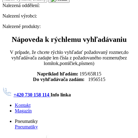
Nalezená oddělení:
Nalezení výrobci:
Nalezené produkty:
Nápoveda k rýchlemu vyhľadávaniu
V prípade, že chcete rýchlo vyhľadať požadovaný rozmer,do
vyhľadávača zadajte len čísla z požadovaného rozmeru(bez
lomítok,pomlčiek,písmen)
Napríklad hľadám:
195/65R15
Do vyhľadávača zadám:
1956515
+420 730 158 114
Info linka
Kontakt
Magazín
Pneumatiky
Pneumatiky