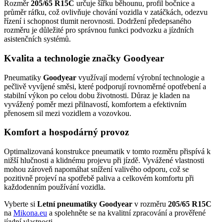
Rozměr
205/65 R15C
určuje šířku běhounu, profil bočnice a
průměr ráfku, což ovlivňuje chování vozidla v zatáčkách, odezvu
řízení i schopnost tlumit nerovnosti. Dodržení předepsaného
rozměru je důležité pro správnou funkci podvozku a jízdních
asistenčních systémů.
Kvalita a technologie značky Goodyear
Pneumatiky
Goodyear
využívají moderní výrobní technologie a
pečlivě vyvíjené směsi, které podporují rovnoměrné opotřebení a
stabilní výkon po celou dobu životnosti. Důraz je kladen na
vyvážený poměr mezi přilnavostí, komfortem a efektivním
přenosem sil mezi vozidlem a vozovkou.
Komfort a hospodárný provoz
Optimalizovaná konstrukce pneumatik v tomto rozměru přispívá k
nižší hlučnosti a klidnému projevu při jízdě. Vyvážené vlastnosti
mohou zároveň napomáhat snížení valivého odporu, což se
pozitivně projeví na spotřebě paliva a celkovém komfortu při
každodenním používání vozidla.
Vyberte si
Letní pneumatiky Goodyear
v rozměru
205/65 R15C
na
Mikona.eu
a spolehněte se na kvalitní zpracování a prověřené
jízdní vlastnosti.