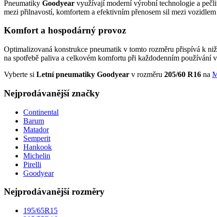
Pneumatiky
Goodyear
využívají moderní výrobní technologie a pečli
mezi přilnavostí, komfortem a efektivním přenosem sil mezi vozidle
Komfort a hospodárný provoz
Optimalizovaná konstrukce pneumatik v tomto rozměru přispívá k nižš
na spotřebě paliva a celkovém komfortu při každodenním používání v
Vyberte si
Letní pneumatiky Goodyear
v rozměru
205/60 R16
na
M
Nejprodávanější značky
Continental
Barum
Matador
Semperit
Hankook
Michelin
Pirelli
Goodyear
Nejprodávanější rozměry
195/65R15