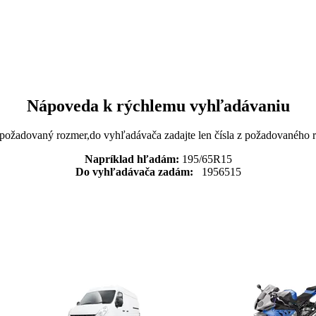
Nápoveda k rýchlemu vyhľadávaniu
 požadovaný rozmer,do vyhľadávača zadajte len čísla z požadovaného
Napríklad hľadám:
195/65R15
Do vyhľadávača zadám:
1956515