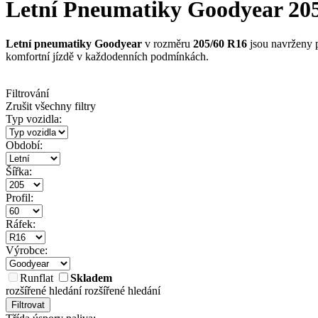
Letní Pneumatiky Goodyear 205/6
Letní pneumatiky Goodyear
v rozměru
205/60 R16
jsou navrženy p
komfortní jízdě v každodenních podmínkách.
Filtrování
Zrušit všechny filtry
Typ vozidla:
Období:
Šířka:
Profil:
Ráfek:
Výrobce:
Runflat
Skladem
rozšířené hledání
rozšířené hledání
Filtrovat