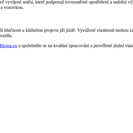
vě vyvíjené směsi, které podporují rovnoměrné opotřebení a stabilní 
m a vozovkou.
í hlučnosti a klidnému projevu při jízdě. Vyvážené vlastnosti mohou z
ozidla.
ikona.eu
a spolehněte se na kvalitní zpracování a prověřené jízdní vlast