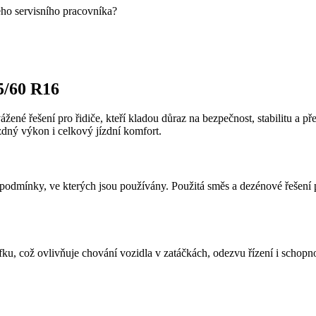
eho servisního pracovníka?
5/60 R16
ážené řešení pro řidiče, kteří kladou důraz na bezpečnost, stabilitu a
zdný výkon i celkový jízdní komfort.
odmínky, ve kterých jsou používány. Použitá směs a dezénové řešení pod
fku, což ovlivňuje chování vozidla v zatáčkách, odezvu řízení i schopn