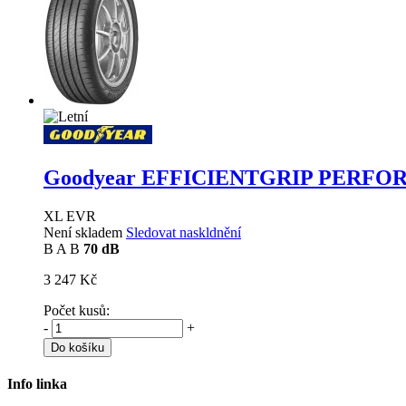
Goodyear EFFICIENTGRIP PERF
XL EVR
Není skladem
Sledovat naskldnění
B
A
B
70 dB
3 247 Kč
Počet kusů:
-
+
Do košíku
Info linka