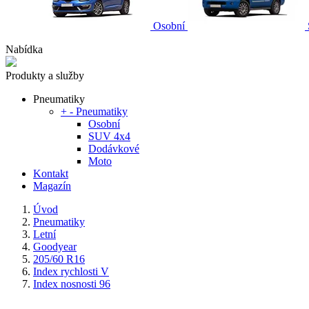
Osobní
Nabídka
Produkty a služby
Pneumatiky
+
-
Pneumatiky
Osobní
SUV 4x4
Dodávkové
Moto
Kontakt
Magazín
Úvod
Pneumatiky
Letní
Goodyear
205/60 R16
Index rychlosti V
Index nosnosti 96