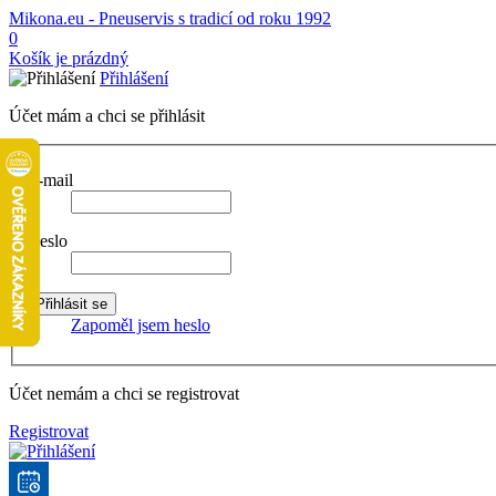
Mikona.eu - Pneuservis s tradicí od roku 1992
0
Košík je prázdný
Přihlášení
Účet mám a chci se přihlásit
E-mail
Heslo
Zapoměl jsem heslo
Účet nemám a chci se registrovat
Registrovat