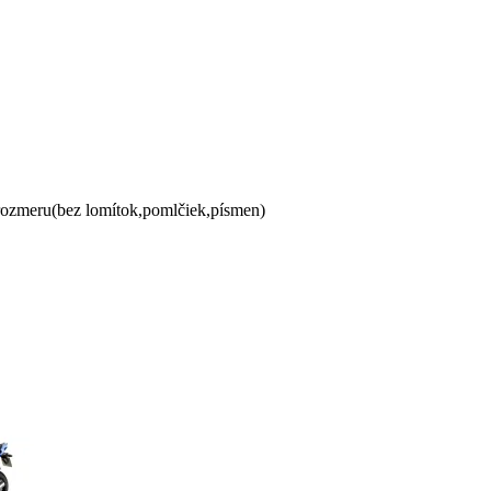
 rozmeru(bez lomítok,pomlčiek,písmen)