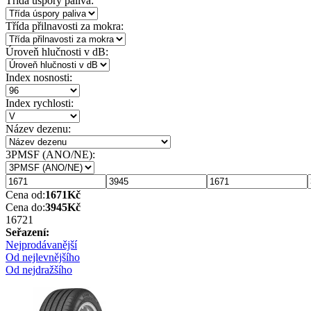
Třída úspory paliva:
Třída přilnavosti za mokra:
Úroveň hlučnosti v dB:
Index nosnosti:
Index rychlosti:
Název dezenu:
3PMSF (ANO/NE):
Cena od:
1671
Kč
Cena do:
3945
Kč
1672
1
Seřazení:
Nejprodávanější
Od nejlevnějšího
Od nejdražšího