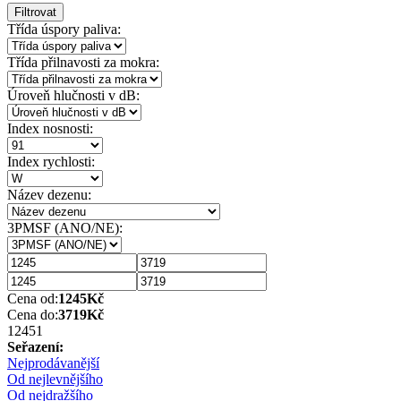
Filtrovat
Třída úspory paliva:
Třída přilnavosti za mokra:
Úroveň hlučnosti v dB:
Index nosnosti:
Index rychlosti:
Název dezenu:
3PMSF (ANO/NE):
Cena od:
1245
Kč
Cena do:
3719
Kč
1245
1
Seřazení:
Nejprodávanější
Od nejlevnějšího
Od nejdražšího