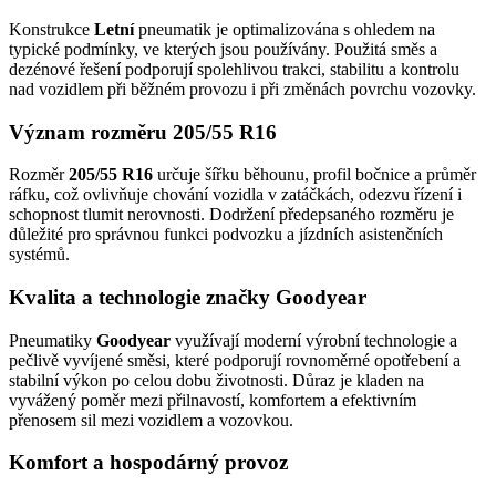
Konstrukce
Letní
pneumatik je optimalizována s ohledem na
typické podmínky, ve kterých jsou používány. Použitá směs a
dezénové řešení podporují spolehlivou trakci, stabilitu a kontrolu
nad vozidlem při běžném provozu i při změnách povrchu vozovky.
Význam rozměru 205/55 R16
Rozměr
205/55 R16
určuje šířku běhounu, profil bočnice a průměr
ráfku, což ovlivňuje chování vozidla v zatáčkách, odezvu řízení i
schopnost tlumit nerovnosti. Dodržení předepsaného rozměru je
důležité pro správnou funkci podvozku a jízdních asistenčních
systémů.
Kvalita a technologie značky Goodyear
Pneumatiky
Goodyear
využívají moderní výrobní technologie a
pečlivě vyvíjené směsi, které podporují rovnoměrné opotřebení a
stabilní výkon po celou dobu životnosti. Důraz je kladen na
vyvážený poměr mezi přilnavostí, komfortem a efektivním
přenosem sil mezi vozidlem a vozovkou.
Komfort a hospodárný provoz