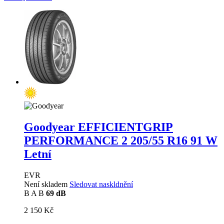
Goodyear EFFICIENTGRIP
PERFORMANCE 2
205/55 R16 91 W
Letní
EVR
Není skladem
Sledovat naskldnění
B
A
B
69 dB
2 150 Kč