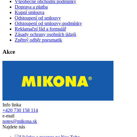
Všeobecné obchodní podmínky
Doprava a platba
Kupní smlouva
Odstoupení od smlouvy
Odstoupení od smlouvy-podmínky
Reklamační řád a formulář
Zásady ochrany osobních údajů
Zpětný odběr pneumatik
Akce
Info linka
+420 730 158 114
e-mail
notes@mikona.sk
Najdete nás