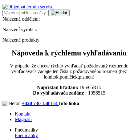
Nalezená oddělení:
Nalezení výrobci:
Nalezené produkty:
Nápoveda k rýchlemu vyhľadávaniu
V prípade, že chcete rýchlo vyhľadať požadovaný rozmer,do
vyhľadávača zadajte len čísla z požadovaného rozmeru(bez
lomítok,pomlčiek,písmen)
Napríklad hľadám:
195/65R15
Do vyhľadávača zadám:
1956515
+420 730 158 114
Info linka
Kontakt
Magazín
Pneumatiky
Pneumatiky