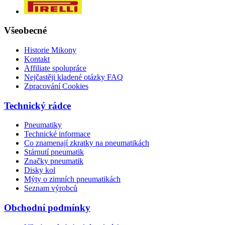
Všeobecné
Historie Mikony
Kontakt
Affiliate spolupráce
Nejčastěji kladené otázky FAQ
Zpracování Cookies
Technický rádce
Pneumatiky
Technické informace
Co znamenají zkratky na pneumatikách
Stárnutí pneumatik
Značky pneumatik
Disky kol
Mýty o zimních pneumatikách
Seznam výrobců
Obchodní podmínky