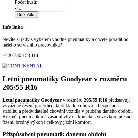
Počet kusů:
-
+
Do košíku
Info linka
Nevíte si rady s výběrem vhodné pneumatiky a chcete poradit od
našeho servisního pracovníka?
+420 730 158 114
Letní pneumatiky Goodyear v rozměru
205/55 R16
Letní pneumatiky Goodyear
v rozměru
205/55 R16
představují
vyvážené řešení pro řidiče, kteří kladou důraz na bezpečnost,
stabilitu a předvídatelné chování vozidla v průběhu daného období.
Rozměr pneumatik má zásadní vliv na kontakt s vozovkou, přesnost
řízení, brzdný výkon i celkový jízdní komfort.
Přizpůsobení pneumatik danému období