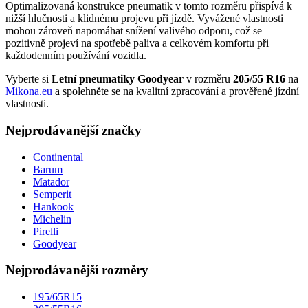
Optimalizovaná konstrukce pneumatik v tomto rozměru přispívá k
nižší hlučnosti a klidnému projevu při jízdě. Vyvážené vlastnosti
mohou zároveň napomáhat snížení valivého odporu, což se
pozitivně projeví na spotřebě paliva a celkovém komfortu při
každodenním používání vozidla.
Vyberte si
Letní pneumatiky Goodyear
v rozměru
205/55 R16
na
Mikona.eu
a spolehněte se na kvalitní zpracování a prověřené jízdní
vlastnosti.
Nejprodávanější značky
Continental
Barum
Matador
Semperit
Hankook
Michelin
Pirelli
Goodyear
Nejprodávanější rozměry
195/65R15