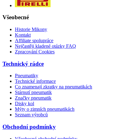
Všeobecné
Historie Mikony
Kontakt
Affiliate spolupráce
Nejčastěji kladené otázky FAQ
Zpracování Cookies
Technický rádce
Pneumatiky
Technické informace
Co znamenají zkratky na pneumatikách
Stárnutí pneumatik
Značky pneumatik
Disky kol
Mýty o zimních pneumatikách
Seznam výrobců
Obchodní podmínky
Všeobecné obchodní podmínky