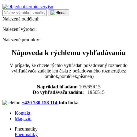
Nalezená oddělení:
Nalezení výrobci:
Nalezené produkty:
Nápoveda k rýchlemu vyhľadávaniu
V prípade, že chcete rýchlo vyhľadať požadovaný rozmer,do
vyhľadávača zadajte len čísla z požadovaného rozmeru(bez
lomítok,pomlčiek,písmen)
Napríklad hľadám:
195/65R15
Do vyhľadávača zadám:
1956515
+420 730 158 114
Info linka
Kontakt
Magazín
Pneumatiky
Pneumatiky