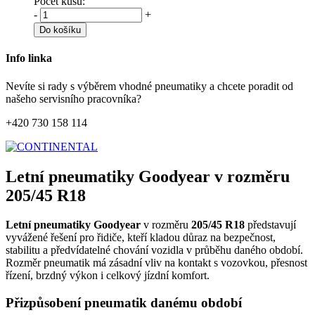
Počet kusů:
-
+
Do košíku
Info linka
Nevíte si rady s výběrem vhodné pneumatiky a chcete poradit od
našeho servisního pracovníka?
+420 730 158 114
Letní pneumatiky Goodyear v rozměru
205/45 R18
Letní pneumatiky Goodyear
v rozměru
205/45 R18
představují
vyvážené řešení pro řidiče, kteří kladou důraz na bezpečnost,
stabilitu a předvídatelné chování vozidla v průběhu daného období.
Rozměr pneumatik má zásadní vliv na kontakt s vozovkou, přesnost
řízení, brzdný výkon i celkový jízdní komfort.
Přizpůsobení pneumatik danému období