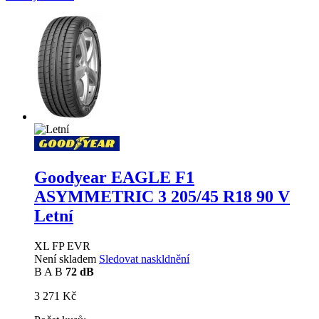
Goodyear EAGLE F1
ASYMMETRIC 3
205/45 R18 90 V
Letní
XL FP EVR
Není skladem
Sledovat naskldnění
B
A
B
72 dB
3 271 Kč