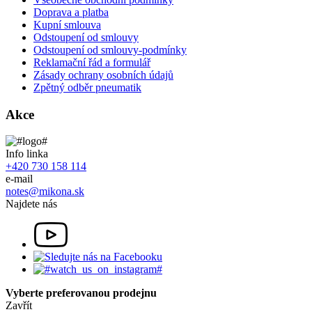
Doprava a platba
Kupní smlouva
Odstoupení od smlouvy
Odstoupení od smlouvy-podmínky
Reklamační řád a formulář
Zásady ochrany osobních údajů
Zpětný odběr pneumatik
Akce
Info linka
+420 730 158 114
e-mail
notes@mikona.sk
Najdete nás
Vyberte preferovanou prodejnu
Zavřít