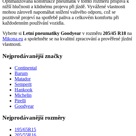
Optimalizovaná konstrukce pneumatik v tomto rozměru přispívá k
nižší hlučnosti a klidnému projevu při jízdě. Vyvážené vlastnosti
mohou zároveň napomáhat snížení valivého odporu, což se
pozitivně projeví na spotřebě paliva a celkovém komfortu při
každodenním používání vozidla.
Vyberte si
Letní pneumatiky Goodyear
v rozměru
205/45 R18
na
Mikona.eu
a spolehněte se na kvalitní zpracování a prověřené jízdní
vlastnosti.
Nejprodávanější značky
Continental
Barum
Matador
Semperit
Hankook
Michelin
Pirelli
Goodyear
Nejprodávanější rozměry
195/65R15
205/55R16