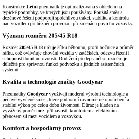
Konstrukce
Letní
pneumatik je optimalizována s ohledem na
typické podmínky, ve kterých jsou používány. Použitá směs a
dezénové řešení podporují spolehlivou trakci, stabilitu a kontrolu
nad vozidlem při běžném provozu i při změnách povrchu vozovky.
Význam rozměru 205/45 R18
Rozměr
205/45 R18
určuje šířku běhounu, profil bočnice a průměr
ráfku, což ovlivňuje chování vozidla v zatáčkách, odezvu řízení i
schopnost tlumit nerovnosti. Dodržení předepsaného rozměru je
důležité pro správnou funkci podvozku a jízdních asistenčních
systémů.
Kvalita a technologie značky Goodyear
Pneumatiky
Goodyear
využívají moderní výrobní technologie a
pečlivě vyvíjené směsi, které podporují rovnoměrné opotřebení a
stabilní výkon po celou dobu životnosti. Důraz je kladen na
vyvážený poměr mezi přilnavostí, komfortem a efektivním
přenosem sil mezi vozidlem a vozovkou.
Komfort a hospodárný provoz