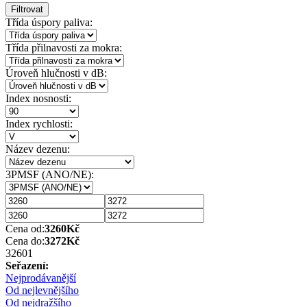
Filtrovat
Třída úspory paliva:
Třída přilnavosti za mokra:
Úroveň hlučnosti v dB:
Index nosnosti:
Index rychlosti:
Název dezenu:
3PMSF (ANO/NE):
Cena od:
3260
Kč
Cena do:
3272
Kč
3260
1
Seřazení:
Nejprodávanější
Od nejlevnějšího
Od nejdražšího