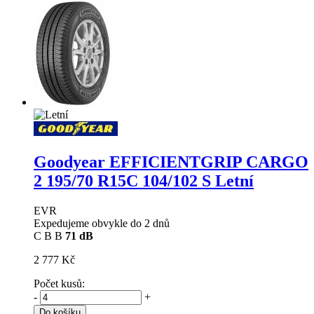
Goodyear EFFICIENTGRIP CARGO
2
195/70 R15C 104/102 S Letní
EVR
Expedujeme obvykle do 2 dnů
C
B
B
71 dB
2 777 Kč
Počet kusů:
-
+
Do košíku