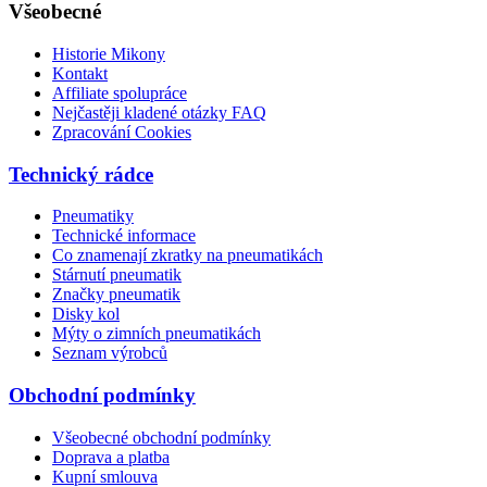
Všeobecné
Historie Mikony
Kontakt
Affiliate spolupráce
Nejčastěji kladené otázky FAQ
Zpracování Cookies
Technický rádce
Pneumatiky
Technické informace
Co znamenají zkratky na pneumatikách
Stárnutí pneumatik
Značky pneumatik
Disky kol
Mýty o zimních pneumatikách
Seznam výrobců
Obchodní podmínky
Všeobecné obchodní podmínky
Doprava a platba
Kupní smlouva