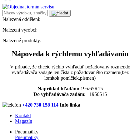
Nalezená oddělení:
Nalezení výrobci:
Nalezené produkty:
Nápoveda k rýchlemu vyhľadávaniu
V prípade, že chcete rýchlo vyhľadať požadovaný rozmer,do
vyhľadávača zadajte len čísla z požadovaného rozmeru(bez
lomítok,pomlčiek,písmen)
Napríklad hľadám:
195/65R15
Do vyhľadávača zadám:
1956515
+420 730 158 114
Info linka
Kontakt
Magazín
Pneumatiky
Pneumatiky