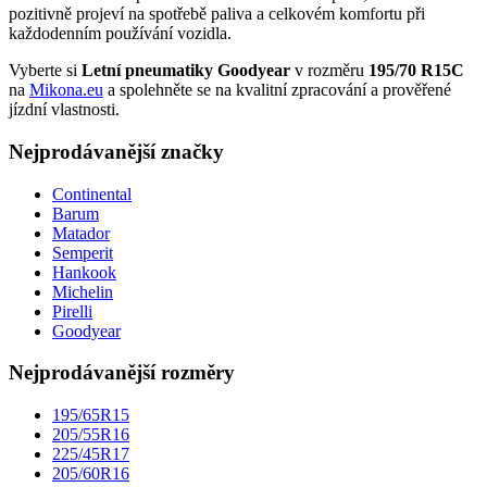
pozitivně projeví na spotřebě paliva a celkovém komfortu při
každodenním používání vozidla.
Vyberte si
Letní pneumatiky Goodyear
v rozměru
195/70 R15C
na
Mikona.eu
a spolehněte se na kvalitní zpracování a prověřené
jízdní vlastnosti.
Nejprodávanější značky
Continental
Barum
Matador
Semperit
Hankook
Michelin
Pirelli
Goodyear
Nejprodávanější rozměry
195/65R15
205/55R16
225/45R17
205/60R16