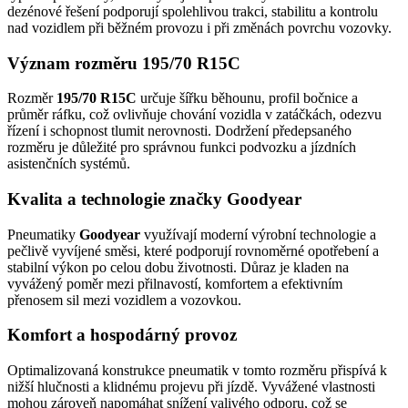
dezénové řešení podporují spolehlivou trakci, stabilitu a kontrolu
nad vozidlem při běžném provozu i při změnách povrchu vozovky.
Význam rozměru 195/70 R15C
Rozměr
195/70 R15C
určuje šířku běhounu, profil bočnice a
průměr ráfku, což ovlivňuje chování vozidla v zatáčkách, odezvu
řízení i schopnost tlumit nerovnosti. Dodržení předepsaného
rozměru je důležité pro správnou funkci podvozku a jízdních
asistenčních systémů.
Kvalita a technologie značky Goodyear
Pneumatiky
Goodyear
využívají moderní výrobní technologie a
pečlivě vyvíjené směsi, které podporují rovnoměrné opotřebení a
stabilní výkon po celou dobu životnosti. Důraz je kladen na
vyvážený poměr mezi přilnavostí, komfortem a efektivním
přenosem sil mezi vozidlem a vozovkou.
Komfort a hospodárný provoz
Optimalizovaná konstrukce pneumatik v tomto rozměru přispívá k
nižší hlučnosti a klidnému projevu při jízdě. Vyvážené vlastnosti
mohou zároveň napomáhat snížení valivého odporu, což se