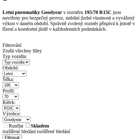
Letní pneumatiky Goodyear
v rozměru
195/70 R15C
jsou
navrženy pro bezpečný provoz, stabilní jízdní vlastnosti a vyvážený
výkon v daném období. Správně zvolený rozměr přispívá k jistotě v
řízení a komfortní jízdě v každodenních podmínkách.
Filtrování
Zrušit všechny filtry
Typ vozidla:
Období:
Šířka:
Profil:
Ráfek:
Výrobce:
Runflat
Skladem
rozšířené hledání
rozšířené hledání
Filtrovat