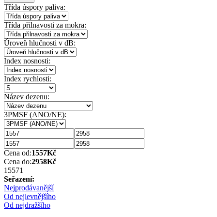
Třída úspory paliva:
Třída přilnavosti za mokra:
Úroveň hlučnosti v dB:
Index nosnosti:
Index rychlosti:
Název dezenu:
3PMSF (ANO/NE):
Cena od:
1557
Kč
Cena do:
2958
Kč
1557
1
Seřazení:
Nejprodávanější
Od nejlevnějšího
Od nejdražšího