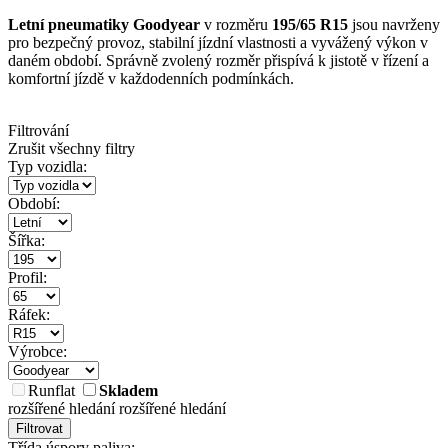
Letní pneumatiky Goodyear
v rozměru
195/65 R15
jsou navrženy
pro bezpečný provoz, stabilní jízdní vlastnosti a vyvážený výkon v
daném období. Správně zvolený rozměr přispívá k jistotě v řízení a
komfortní jízdě v každodenních podmínkách.
Filtrování
Zrušit všechny filtry
Typ vozidla:
Období:
Šířka:
Profil:
Ráfek:
Výrobce:
Runflat
Skladem
rozšířené hledání
rozšířené hledání
Filtrovat
Třída úspory paliva: