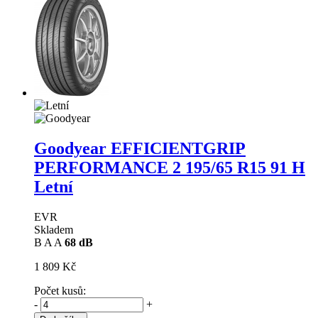
Goodyear EFFICIENTGRIP
PERFORMANCE 2
195/65 R15 91 H
Letní
EVR
Skladem
B
A
A
68 dB
1 809 Kč
Počet kusů:
-
+