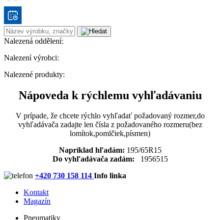
Nalezená oddělení:
Nalezení výrobci:
Nalezené produkty:
Nápoveda k rýchlemu vyhľadávaniu
V prípade, že chcete rýchlo vyhľadať požadovaný rozmer,do
vyhľadávača zadajte len čísla z požadovaného rozmeru(bez
lomítok,pomlčiek,písmen)
Napríklad hľadám:
195/65R15
Do vyhľadávača zadám:
1956515
+420 730 158 114
Info linka
Kontakt
Magazín
Pneumatiky