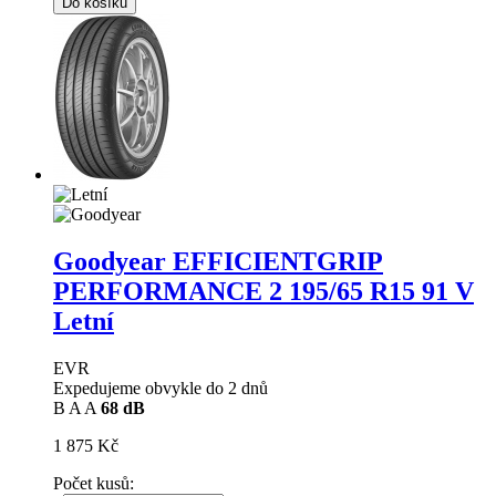
Do košíku
Goodyear EFFICIENTGRIP
PERFORMANCE 2
195/65 R15 91 V
Letní
EVR
Expedujeme obvykle do 2 dnů
B
A
A
68 dB
1 875 Kč
Počet kusů: