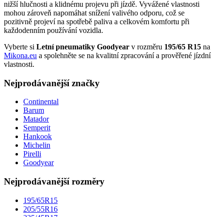
nižší hlučnosti a klidnému projevu při jízdě. Vyvážené vlastnosti
mohou zároveň napomáhat snížení valivého odporu, což se
pozitivně projeví na spotřebě paliva a celkovém komfortu při
každodenním používání vozidla.
Vyberte si
Letní pneumatiky Goodyear
v rozměru
195/65 R15
na
Mikona.eu
a spolehněte se na kvalitní zpracování a prověřené jízdní
vlastnosti.
Nejprodávanější značky
Continental
Barum
Matador
Semperit
Hankook
Michelin
Pirelli
Goodyear
Nejprodávanější rozměry
195/65R15
205/55R16