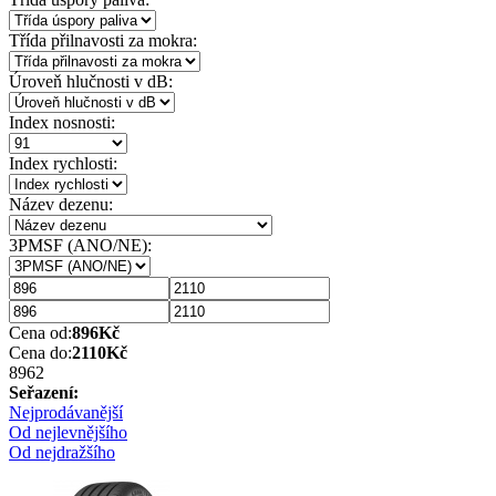
Třída přilnavosti za mokra:
Úroveň hlučnosti v dB:
Index nosnosti:
Index rychlosti:
Název dezenu:
3PMSF (ANO/NE):
Cena od:
896
Kč
Cena do:
2110
Kč
896
2
Seřazení:
Nejprodávanější
Od nejlevnějšího
Od nejdražšího