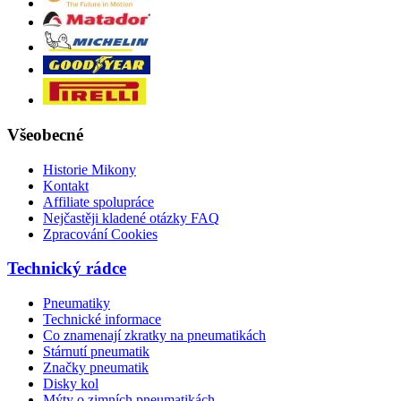
Všeobecné
Historie Mikony
Kontakt
Affiliate spolupráce
Nejčastěji kladené otázky FAQ
Zpracování Cookies
Technický rádce
Pneumatiky
Technické informace
Co znamenají zkratky na pneumatikách
Stárnutí pneumatik
Značky pneumatik
Disky kol
Mýty o zimních pneumatikách