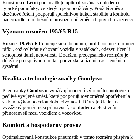
Konstrukce
Letní
pneumatik je optimalizována s ohledem na
typické podmínky, ve kterých jsou používány. Použitá směs a
dezénové řešení podporují spolehlivou trakci, stabilitu a kontrolu
nad vozidlem při běžném provozu i při změnách povrchu vozovky.
Význam rozměru 195/65 R15
Rozměr
195/65 R15
určuje šířku běhounu, profil bočnice a průměr
ráfku, což ovlivňuje chování vozidla v zatáčkách, odezvu řízení i
schopnost tlumit nerovnosti. Dodržení předepsaného rozměru je
důležité pro správnou funkci podvozku a jízdních asistenčních
systémů.
Kvalita a technologie značky Goodyear
Pneumatiky
Goodyear
využívají moderní výrobní technologie a
pečlivě vyvíjené směsi, které podporují rovnoměrné opotřebení a
stabilní výkon po celou dobu životnosti. Důraz je kladen na
vyvážený poměr mezi přilnavostí, komfortem a efektivním
přenosem sil mezi vozidlem a vozovkou.
Komfort a hospodárný provoz
Optimalizovaná konstrukce pneumatik v tomto rozměru přispívá k