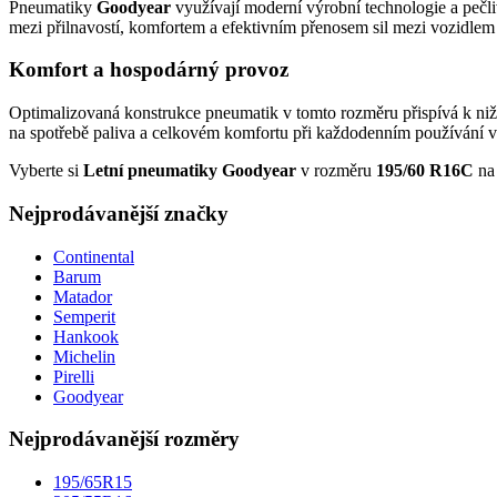
Pneumatiky
Goodyear
využívají moderní výrobní technologie a pečli
mezi přilnavostí, komfortem a efektivním přenosem sil mezi vozidle
Komfort a hospodárný provoz
Optimalizovaná konstrukce pneumatik v tomto rozměru přispívá k nižš
na spotřebě paliva a celkovém komfortu při každodenním používání v
Vyberte si
Letní pneumatiky Goodyear
v rozměru
195/60 R16C
n
Nejprodávanější značky
Continental
Barum
Matador
Semperit
Hankook
Michelin
Pirelli
Goodyear
Nejprodávanější rozměry
195/65R15