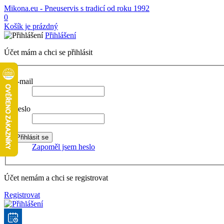
Mikona.eu - Pneuservis s tradicí od roku 1992
0
Košík je prázdný
Přihlášení
Účet mám a chci se přihlásit
E-mail
Heslo
Zapoměl jsem heslo
Účet nemám a chci se registrovat
Registrovat