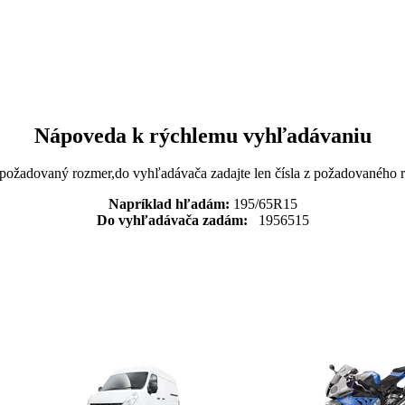
Nápoveda k rýchlemu vyhľadávaniu
 požadovaný rozmer,do vyhľadávača zadajte len čísla z požadovaného
Napríklad hľadám:
195/65R15
Do vyhľadávača zadám:
1956515