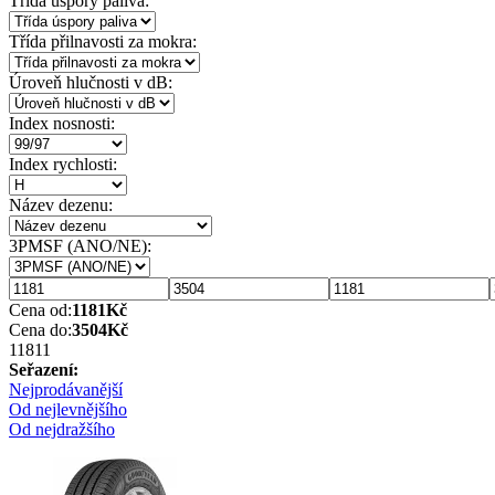
Třída úspory paliva:
Třída přilnavosti za mokra:
Úroveň hlučnosti v dB:
Index nosnosti:
Index rychlosti:
Název dezenu:
3PMSF (ANO/NE):
Cena od:
1181
Kč
Cena do:
3504
Kč
1181
1
Seřazení:
Nejprodávanější
Od nejlevnějšího
Od nejdražšího