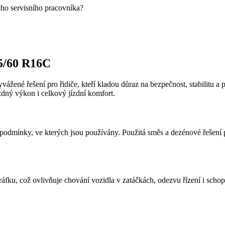
eho servisního pracovníka?
5/60 R16C
yvážené řešení pro řidiče, kteří kladou důraz na bezpečnost, stabilitu
zdný výkon i celkový jízdní komfort.
odmínky, ve kterých jsou používány. Použitá směs a dezénové řešení pod
ráfku, což ovlivňuje chování vozidla v zatáčkách, odezvu řízení i scho