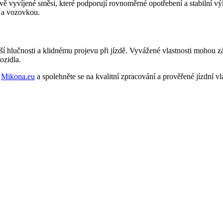
vě vyvíjené směsi, které podporují rovnoměrné opotřebení a stabilní 
m a vozovkou.
í hlučnosti a klidnému projevu při jízdě. Vyvážené vlastnosti mohou z
ozidla.
a
Mikona.eu
a spolehněte se na kvalitní zpracování a prověřené jízdní vla