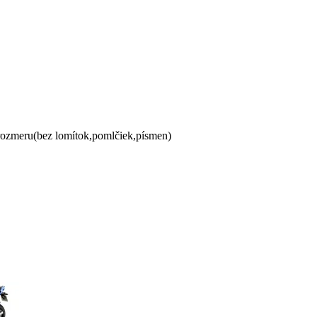
 rozmeru(bez lomítok,pomlčiek,písmen)