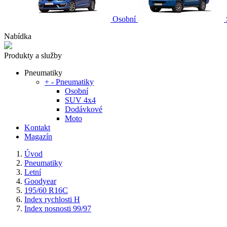
Osobní
Nabídka
Produkty a služby
Pneumatiky
+
-
Pneumatiky
Osobní
SUV 4x4
Dodávkové
Moto
Kontakt
Magazín
Úvod
Pneumatiky
Letní
Goodyear
195/60 R16C
Index rychlosti H
Index nosnosti 99/97