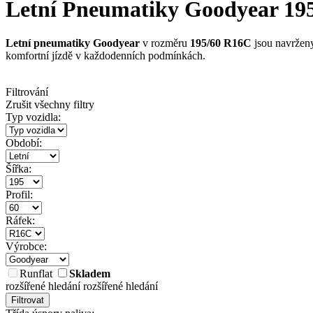
Letní Pneumatiky Goodyear 195/
Letní pneumatiky Goodyear
v rozměru
195/60 R16C
jsou navrženy
komfortní jízdě v každodenních podmínkách.
Filtrování
Zrušit všechny filtry
Typ vozidla:
Období:
Šířka:
Profil:
Ráfek:
Výrobce:
Runflat
Skladem
rozšířené hledání
rozšířené hledání
Filtrovat