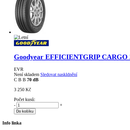
Goodyear EFFICIENTGRIP CARGO
EVR
Není skladem
Sledovat naskldnění
C
B
B
70 dB
3 250 Kč
Počet kusů:
-
+
Do košíku
Info linka