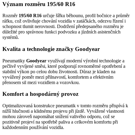
Význam rozměru 195/60 R16
Rozměr
195/60 R16
určuje šířku běhounu, profil bočnice a průměr
ráfku, což ovlivňuje chování vozidla v zatáčkách, odezvu řízení i
schopnost tlumit nerovnosti. Dodržení předepsaného rozměru je
důležité pro správnou funkci podvozku a jízdních asistenčních
systémů.
Kvalita a technologie značky Goodyear
Pneumatiky
Goodyear
využívají moderní výrobní technologie a
pečlivě vyvíjené směsi, které podporují rovnoměrné opotřebení a
stabilní výkon po celou dobu životnosti. Důraz je kladen na
vyvážený poměr mezi přilnavostí, komfortem a efektivním
přenosem sil mezi vozidlem a vozovkou.
Komfort a hospodárný provoz
Optimalizovaná konstrukce pneumatik v tomto rozměru přispívá k
nižší hlučnosti a klidnému projevu při jízdě. Vyvážené vlastnosti
mohou zároveň napomáhat snížení valivého odporu, což se
pozitivně projeví na spotřebě paliva a celkovém komfortu při
každodenním používání vozidla.