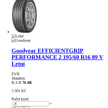
Goodyear EFFICIENTGRIP
PERFORMANCE 2
195/60 R16 89 V
Letní
EVR
Skladem
B
A
B
70 dB
3 301 Kč
Počet kusů:
-
+