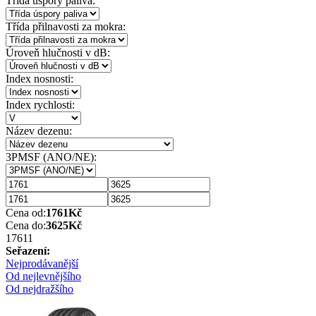
Třída úspory paliva:
Třída přilnavosti za mokra:
Úroveň hlučnosti v dB:
Index nosnosti:
Index rychlosti:
Název dezenu:
3PMSF (ANO/NE):
Cena od:
1761
Kč
Cena do:
3625
Kč
1761
1
Seřazení:
Nejprodávanější
Od nejlevnějšího
Od nejdražšího