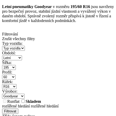
Letní pneumatiky Goodyear
v rozměru
195/60 R16
jsou navrženy
pro bezpečný provoz, stabilní jízdní vlastnosti a vyvážený výkon v
daném období. Správně zvolený rozměr přispívá k jistotě v řízení a
komfortní jízdě v každodenních podmínkách.
Filtrování
Zrušit všechny filtry
Typ vozidla:
Období:
Šířka:
Profil:
Ráfek:
Výrobce:
Runflat
Skladem
rozšířené hledání
rozšířené hledání
Filtrovat