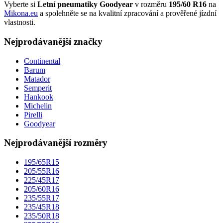
Vyberte si
Letní pneumatiky Goodyear
v rozměru
195/60 R16
na
Mikona.eu
a spolehněte se na kvalitní zpracování a prověřené jízdní
vlastnosti.
Nejprodávanější značky
Continental
Barum
Matador
Semperit
Hankook
Michelin
Pirelli
Goodyear
Nejprodávanější rozměry
195/65R15
205/55R16
225/45R17
205/60R16
235/55R17
235/45R18
235/50R18