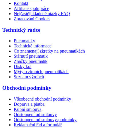
Kontakt
Affiliate spolupráce
Nejčastěji kladené otázky FAQ
Zpracování Cookies
Technický rádce
Pneumatiky
Technické informace
Co znamenají zkratky na pneumatikách
Stárnutí pneumatik
Značky pneumatik
Disky kol
Mýty o zimních pneumatikách
Seznam výrobců
Obchodní podmínky
Všeobecné obchodní podmínky
Doprava a platba
Kupní smlouva
Odstoupení od smlouvy
Odstoupení od smlouvy-podmínky
Reklamační řád a formulář