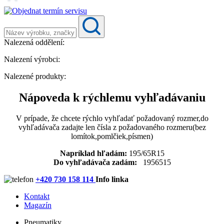
Nalezená oddělení:
Nalezení výrobci:
Nalezené produkty:
Nápoveda k rýchlemu vyhľadávaniu
V prípade, že chcete rýchlo vyhľadať požadovaný rozmer,do
vyhľadávača zadajte len čísla z požadovaného rozmeru(bez
lomítok,pomlčiek,písmen)
Napríklad hľadám:
195/65R15
Do vyhľadávača zadám:
1956515
+420 730 158 114
Info linka
Kontakt
Magazín
Pneumatiky