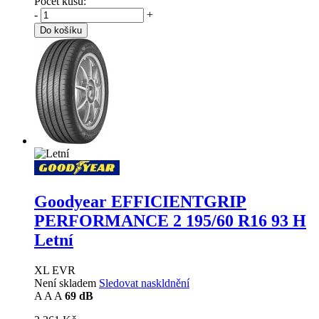
Počet kusů:
-
+
Do košíku
Goodyear EFFICIENTGRIP
PERFORMANCE 2
195/60 R16 93 H
Letní
XL EVR
Není skladem
Sledovat naskldnění
A
A
A
69 dB