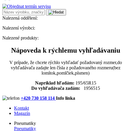
Nalezená oddělení:
Nalezení výrobci:
Nalezené produkty:
Nápoveda k rýchlemu vyhľadávaniu
V prípade, že chcete rýchlo vyhľadať požadovaný rozmer,do
vyhľadávača zadajte len čísla z požadovaného rozmeru(bez
lomítok,pomlčiek,písmen)
Napríklad hľadám:
195/65R15
Do vyhľadávača zadám:
1956515
+420 730 158 114
Info linka
Kontakt
Magazín
Pneumatiky
Pneumatiky