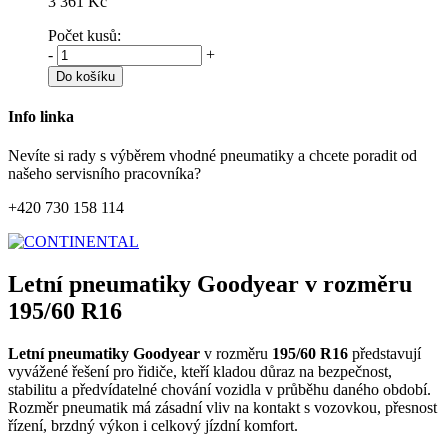
3 361 Kč
Počet kusů:
-
+
Do košíku
Info linka
Nevíte si rady s výběrem vhodné pneumatiky a chcete poradit od
našeho servisního pracovníka?
+420 730 158 114
Letní pneumatiky Goodyear v rozměru
195/60 R16
Letní pneumatiky Goodyear
v rozměru
195/60 R16
představují
vyvážené řešení pro řidiče, kteří kladou důraz na bezpečnost,
stabilitu a předvídatelné chování vozidla v průběhu daného období.
Rozměr pneumatik má zásadní vliv na kontakt s vozovkou, přesnost
řízení, brzdný výkon i celkový jízdní komfort.