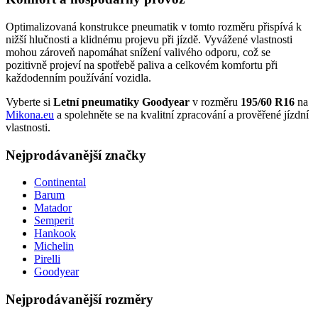
Optimalizovaná konstrukce pneumatik v tomto rozměru přispívá k
nižší hlučnosti a klidnému projevu při jízdě. Vyvážené vlastnosti
mohou zároveň napomáhat snížení valivého odporu, což se
pozitivně projeví na spotřebě paliva a celkovém komfortu při
každodenním používání vozidla.
Vyberte si
Letní pneumatiky Goodyear
v rozměru
195/60 R16
na
Mikona.eu
a spolehněte se na kvalitní zpracování a prověřené jízdní
vlastnosti.
Nejprodávanější značky
Continental
Barum
Matador
Semperit
Hankook
Michelin
Pirelli
Goodyear
Nejprodávanější rozměry