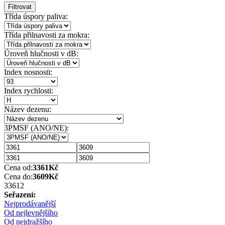
Filtrovat
Třída úspory paliva:
Třída přilnavosti za mokra:
Úroveň hlučnosti v dB:
Index nosnosti:
Index rychlosti:
Název dezenu:
3PMSF (ANO/NE):
Cena od:
3361
Kč
Cena do:
3609
Kč
3361
2
Seřazení:
Nejprodávanější
Od nejlevnějšího
Od nejdražšího