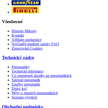
Všeobecné
Historie Mikony
Kontakt
Affiliate spolupráce
Nejčastěji kladené otázky FAQ
Zpracování Cookies
Technický rádce
Pneumatiky
Technické informace
Co znamenají zkratky na pneumatikách
Stárnutí pneumatik
Značky pneumatik
Disky kol
Mýty o zimních pneumatikách
Seznam výrobců
Obchodní podmínky