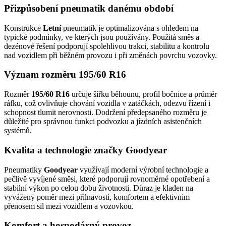
Přizpůsobení pneumatik danému období
Konstrukce
Letní
pneumatik je optimalizována s ohledem na
typické podmínky, ve kterých jsou používány. Použitá směs a
dezénové řešení podporují spolehlivou trakci, stabilitu a kontrolu
nad vozidlem při běžném provozu i při změnách povrchu vozovky.
Význam rozměru 195/60 R16
Rozměr
195/60 R16
určuje šířku běhounu, profil bočnice a průměr
ráfku, což ovlivňuje chování vozidla v zatáčkách, odezvu řízení i
schopnost tlumit nerovnosti. Dodržení předepsaného rozměru je
důležité pro správnou funkci podvozku a jízdních asistenčních
systémů.
Kvalita a technologie značky Goodyear
Pneumatiky
Goodyear
využívají moderní výrobní technologie a
pečlivě vyvíjené směsi, které podporují rovnoměrné opotřebení a
stabilní výkon po celou dobu životnosti. Důraz je kladen na
vyvážený poměr mezi přilnavostí, komfortem a efektivním
přenosem sil mezi vozidlem a vozovkou.
Komfort a hospodárný provoz