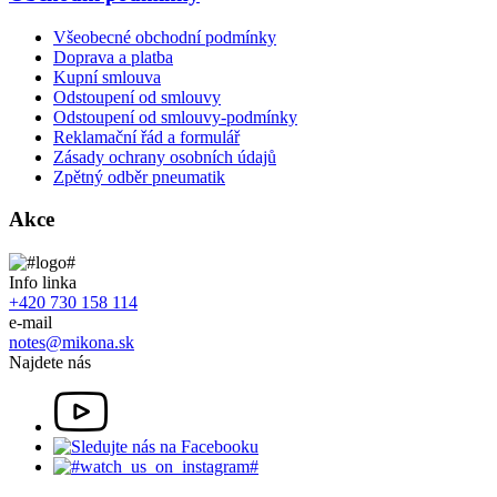
Všeobecné obchodní podmínky
Doprava a platba
Kupní smlouva
Odstoupení od smlouvy
Odstoupení od smlouvy-podmínky
Reklamační řád a formulář
Zásady ochrany osobních údajů
Zpětný odběr pneumatik
Akce
Info linka
+420 730 158 114
e-mail
notes@mikona.sk
Najdete nás