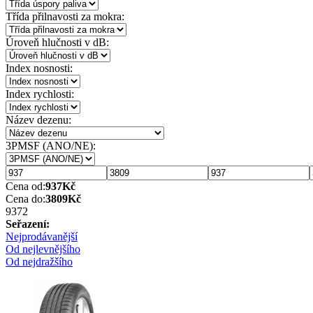
Třída přilnavosti za mokra:
Úroveň hlučnosti v dB:
Index nosnosti:
Index rychlosti:
Název dezenu:
3PMSF (ANO/NE):
Cena od:
937
Kč
Cena do:
3809
Kč
937
2
Seřazení:
Nejprodávanější
Od nejlevnějšího
Od nejdražšího