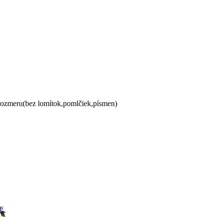
 rozmeru(bez lomítok,pomlčiek,písmen)