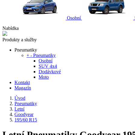
Osobní
Nabídka
Produkty a služby
Pneumatiky
+
-
Pneumatiky
Osobní
SUV 4x4
Dodávkové
Moto
Kontakt
Magazín
Úvod
Pneumatiky
Letní
Goodyear
195/60 R15
Letní Pneumatiky Goodyear 19