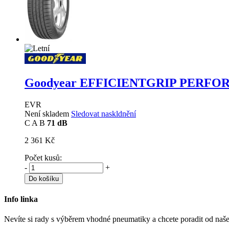
Goodyear EFFICIENTGRIP PERF
EVR
Není skladem
Sledovat naskldnění
C
A
B
71 dB
2 361 Kč
Počet kusů:
-
+
Do košíku
Info linka
Nevíte si rady s výběrem vhodné pneumatiky a chcete poradit od naš