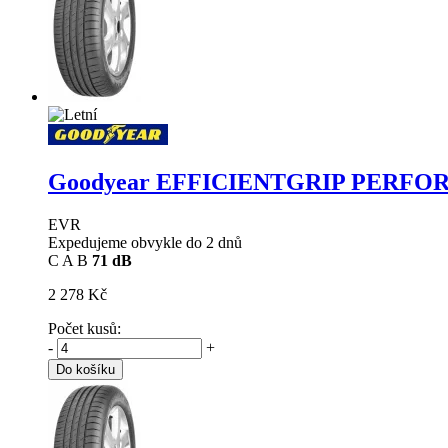
Goodyear EFFICIENTGRIP PERF
EVR
Expedujeme obvykle do 2 dnů
C
A
B
71 dB
2 278 Kč
Počet kusů:
-
+
Do košíku