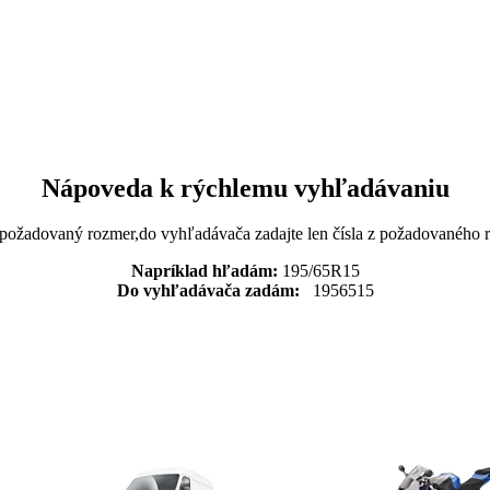
Nápoveda k rýchlemu vyhľadávaniu
 požadovaný rozmer,do vyhľadávača zadajte len čísla z požadovaného
Napríklad hľadám:
195/65R15
Do vyhľadávača zadám:
1956515