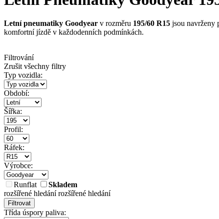
Letní pneumatiky Goodyear
v rozměru
195/60 R15
jsou navrženy p
komfortní jízdě v každodenních podmínkách.
Filtrování
Zrušit všechny filtry
Typ vozidla:
Období:
Šířka:
Profil:
Ráfek:
Výrobce:
Runflat
Skladem
rozšířené hledání
rozšířené hledání
Filtrovat
Třída úspory paliva: