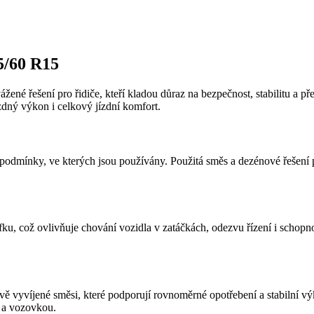
5/60 R15
ážené řešení pro řidiče, kteří kladou důraz na bezpečnost, stabilitu a
zdný výkon i celkový jízdní komfort.
odmínky, ve kterých jsou používány. Použitá směs a dezénové řešení pod
fku, což ovlivňuje chování vozidla v zatáčkách, odezvu řízení i schopn
vě vyvíjené směsi, které podporují rovnoměrné opotřebení a stabilní 
m a vozovkou.