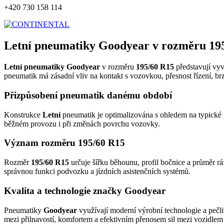
+420 730 158 114
Letní pneumatiky Goodyear v rozměru 19
Letní pneumatiky Goodyear
v rozměru
195/60 R15
představují vyv
pneumatik má zásadní vliv na kontakt s vozovkou, přesnost řízení, br
Přizpůsobení pneumatik danému období
Konstrukce
Letní
pneumatik je optimalizována s ohledem na typické p
běžném provozu i při změnách povrchu vozovky.
Význam rozměru 195/60 R15
Rozměr
195/60 R15
určuje šířku běhounu, profil bočnice a průměr rá
správnou funkci podvozku a jízdních asistenčních systémů.
Kvalita a technologie značky Goodyear
Pneumatiky
Goodyear
využívají moderní výrobní technologie a pečli
mezi přilnavostí, komfortem a efektivním přenosem sil mezi vozidle