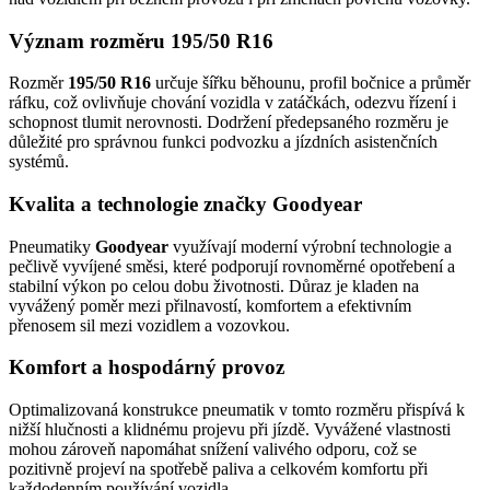
Význam rozměru 195/50 R16
Rozměr
195/50 R16
určuje šířku běhounu, profil bočnice a průměr
ráfku, což ovlivňuje chování vozidla v zatáčkách, odezvu řízení i
schopnost tlumit nerovnosti. Dodržení předepsaného rozměru je
důležité pro správnou funkci podvozku a jízdních asistenčních
systémů.
Kvalita a technologie značky Goodyear
Pneumatiky
Goodyear
využívají moderní výrobní technologie a
pečlivě vyvíjené směsi, které podporují rovnoměrné opotřebení a
stabilní výkon po celou dobu životnosti. Důraz je kladen na
vyvážený poměr mezi přilnavostí, komfortem a efektivním
přenosem sil mezi vozidlem a vozovkou.
Komfort a hospodárný provoz
Optimalizovaná konstrukce pneumatik v tomto rozměru přispívá k
nižší hlučnosti a klidnému projevu při jízdě. Vyvážené vlastnosti
mohou zároveň napomáhat snížení valivého odporu, což se
pozitivně projeví na spotřebě paliva a celkovém komfortu při
každodenním používání vozidla.