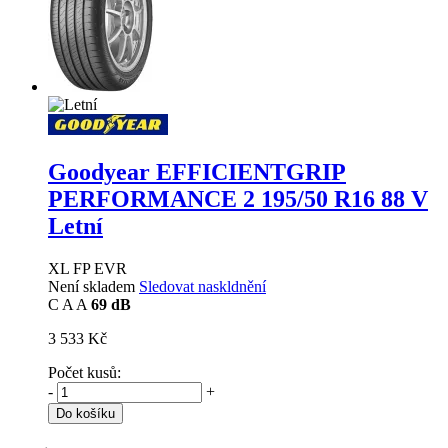
Goodyear EFFICIENTGRIP
PERFORMANCE 2
195/50 R16 88 V
Letní
XL FP EVR
Není skladem
Sledovat naskldnění
C
A
A
69 dB
3 533 Kč
Počet kusů:
-
+
Do košíku