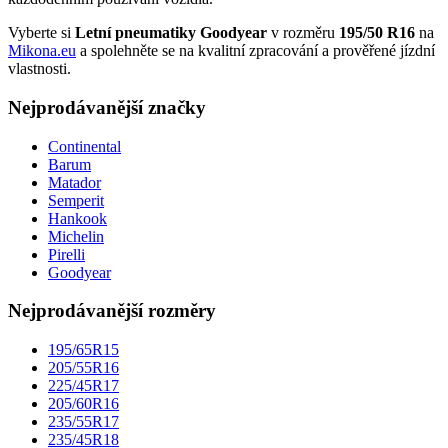
Vyberte si
Letní pneumatiky Goodyear
v rozměru
195/50 R16
na
Mikona.eu
a spolehněte se na kvalitní zpracování a prověřené jízdní
vlastnosti.
Nejprodávanější značky
Continental
Barum
Matador
Semperit
Hankook
Michelin
Pirelli
Goodyear
Nejprodávanější rozměry
195/65R15
205/55R16
225/45R17
205/60R16
235/55R17
235/45R18