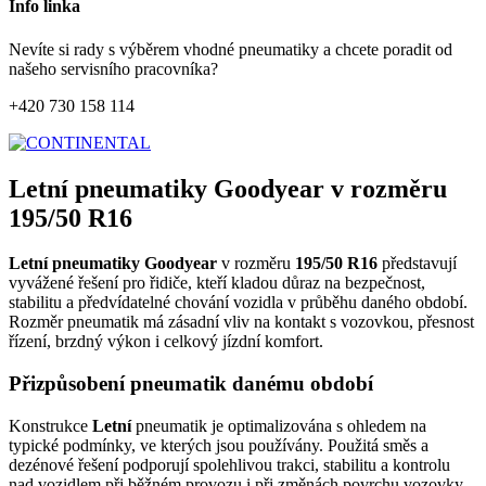
Info linka
Nevíte si rady s výběrem vhodné pneumatiky a chcete poradit od
našeho servisního pracovníka?
+420 730 158 114
Letní pneumatiky Goodyear v rozměru
195/50 R16
Letní pneumatiky Goodyear
v rozměru
195/50 R16
představují
vyvážené řešení pro řidiče, kteří kladou důraz na bezpečnost,
stabilitu a předvídatelné chování vozidla v průběhu daného období.
Rozměr pneumatik má zásadní vliv na kontakt s vozovkou, přesnost
řízení, brzdný výkon i celkový jízdní komfort.
Přizpůsobení pneumatik danému období
Konstrukce
Letní
pneumatik je optimalizována s ohledem na
typické podmínky, ve kterých jsou používány. Použitá směs a
dezénové řešení podporují spolehlivou trakci, stabilitu a kontrolu
nad vozidlem při běžném provozu i při změnách povrchu vozovky.