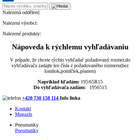
Nalezená oddělení:
Nalezení výrobci:
Nalezené produkty:
Nápoveda k rýchlemu vyhľadávaniu
V prípade, že chcete rýchlo vyhľadať požadovaný rozmer,do
vyhľadávača zadajte len čísla z požadovaného rozmeru(bez
lomítok,pomlčiek,písmen)
Napríklad hľadám:
195/65R15
Do vyhľadávača zadám:
1956515
+420 730 158 114
Info linka
Kontakt
Magazín
Pneumatiky
Pneumatiky