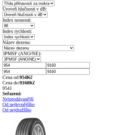
Úroveň hlučnosti v dB:
Index nosnosti:
Index rychlosti:
Název dezenu:
3PMSF (ANO/NE):
Cena od:
954
Kč
Cena do:
9160
Kč
954
1
Seřazení:
Nejprodávanější
Od nejlevnějšího
Od nejdražšího