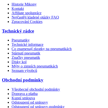
Historie Mikony
Kontakt
Affiliate spolupráce
Nejčastěji kladené otázky FAQ
Zpracování Cookies
Technický rádce
Pneumatiky
Technické informace
Co znamenají zkratky na pneumatikách
Stárnutí pneumatik
Značky pneumatik
Disky kol
Mýty o zimních pneumatikách
Seznam výrobců
Obchodní podmínky
Všeobecné obchodní podmínky
Doprava a platba
Kupní smlouva
Odstoupení od smlouvy
Odstoupení od smlouvy-podmínky