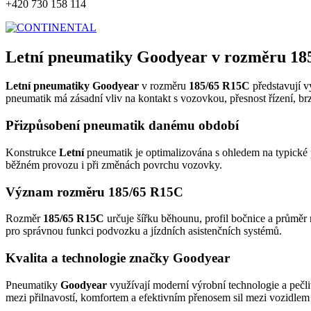
+420 730 158 114
Letní pneumatiky Goodyear v rozměru 18
Letní pneumatiky Goodyear
v rozměru
185/65 R15C
představují v
pneumatik má zásadní vliv na kontakt s vozovkou, přesnost řízení, br
Přizpůsobení pneumatik danému období
Konstrukce
Letní
pneumatik je optimalizována s ohledem na typické p
běžném provozu i při změnách povrchu vozovky.
Význam rozměru 185/65 R15C
Rozměr
185/65 R15C
určuje šířku běhounu, profil bočnice a průměr 
pro správnou funkci podvozku a jízdních asistenčních systémů.
Kvalita a technologie značky Goodyear
Pneumatiky
Goodyear
využívají moderní výrobní technologie a pečli
mezi přilnavostí, komfortem a efektivním přenosem sil mezi vozidle