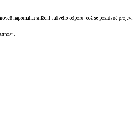
ároveň napomáhat snížení valivého odporu, což se pozitivně projeví
stnosti.