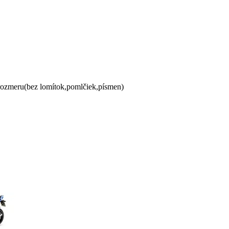
 rozmeru(bez lomítok,pomlčiek,písmen)