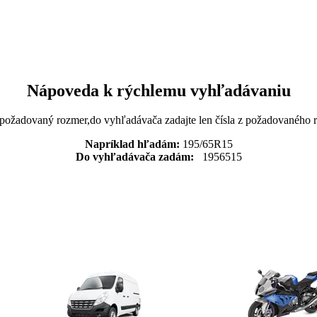
Nápoveda k rýchlemu vyhľadávaniu
 požadovaný rozmer,do vyhľadávača zadajte len čísla z požadovaného
Napríklad hľadám:
195/65R15
Do vyhľadávača zadám:
1956515