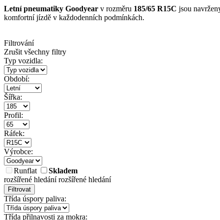
Letní pneumatiky Goodyear
v rozměru
185/65 R15C
jsou navrženy
komfortní jízdě v každodenních podmínkách.
Filtrování
Zrušit všechny filtry
Typ vozidla:
Období:
Šířka:
Profil:
Ráfek:
Výrobce:
Runflat
Skladem
rozšířené hledání
rozšířené hledání
Filtrovat
Třída úspory paliva:
Třída přilnavosti za mokra: