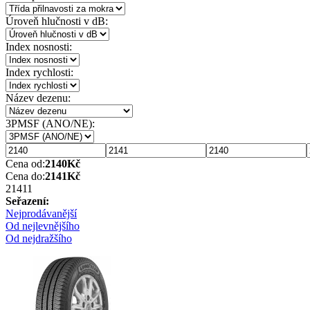
Úroveň hlučnosti v dB:
Index nosnosti:
Index rychlosti:
Název dezenu:
3PMSF (ANO/NE):
Cena od:
2140
Kč
Cena do:
2141
Kč
2141
1
Seřazení:
Nejprodávanější
Od nejlevnějšího
Od nejdražšího