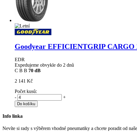
Goodyear EFFICIENTGRIP CARGO
EDR
Expedujeme obvykle do 2 dnů
C
B
B
70 dB
2 141 Kč
Počet kusů:
-
+
Do košíku
Info linka
Nevíte si rady s výběrem vhodné pneumatiky a chcete poradit od naš