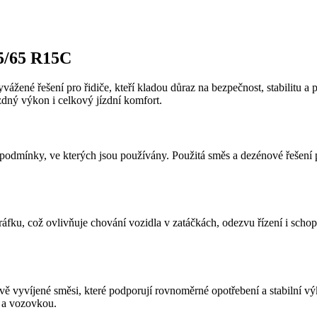
5/65 R15C
yvážené řešení pro řidiče, kteří kladou důraz na bezpečnost, stabilitu
zdný výkon i celkový jízdní komfort.
odmínky, ve kterých jsou používány. Použitá směs a dezénové řešení pod
ráfku, což ovlivňuje chování vozidla v zatáčkách, odezvu řízení i scho
vě vyvíjené směsi, které podporují rovnoměrné opotřebení a stabilní 
m a vozovkou.