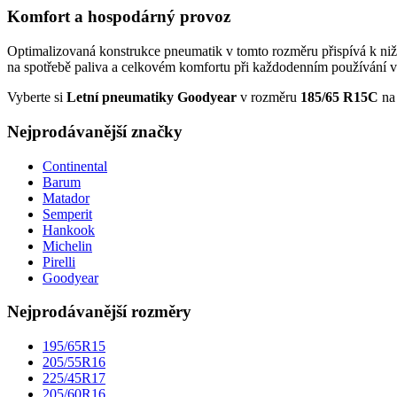
Komfort a hospodárný provoz
Optimalizovaná konstrukce pneumatik v tomto rozměru přispívá k nižš
na spotřebě paliva a celkovém komfortu při každodenním používání v
Vyberte si
Letní pneumatiky Goodyear
v rozměru
185/65 R15C
n
Nejprodávanější značky
Continental
Barum
Matador
Semperit
Hankook
Michelin
Pirelli
Goodyear
Nejprodávanější rozměry
195/65R15
205/55R16
225/45R17
205/60R16