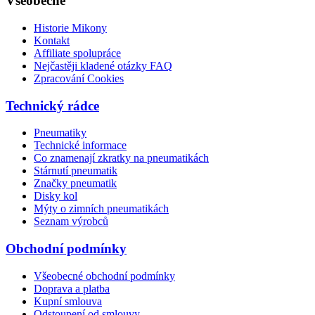
Všeobecné
Historie Mikony
Kontakt
Affiliate spolupráce
Nejčastěji kladené otázky FAQ
Zpracování Cookies
Technický rádce
Pneumatiky
Technické informace
Co znamenají zkratky na pneumatikách
Stárnutí pneumatik
Značky pneumatik
Disky kol
Mýty o zimních pneumatikách
Seznam výrobců
Obchodní podmínky
Všeobecné obchodní podmínky
Doprava a platba
Kupní smlouva
Odstoupení od smlouvy