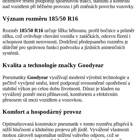
dezénové řešení podporují spolehlivou trakci, stabilitu a kontrolu
nad vozidlem při běžném provozu i při změnách povrchu vozovky.
Význam rozměru 185/50 R16
Rozměr
185/50 R16
určuje šířku běhounu, profil bočnice a průměr
ráfku, což ovlivňuje chování vozidla v zatáčkách, odezvu řízení i
schopnost tlumit nerovnosti. Dodržení předepsaného rozměru je
důležité pro správnou funkci podvozku a jízdních asistenčních
systémů.
Kvalita a technologie značky Goodyear
Pneumatiky
Goodyear
využívají moderní výrobní technologie a
pečlivě vyvíjené směsi, které podporují rovnoměrné opotřebení a
stabilní výkon po celou dobu životnosti. Důraz je kladen na
vyvážený poměr mezi přilnavostí, komfortem a efektivním
přenosem sil mezi vozidlem a vozovkou.
Komfort a hospodárný provoz
Optimalizovaná konstrukce pneumatik v tomto rozměru přispívá k
nižší hlučnosti a klidnému projevu při jízdě. Vyvážené vlastnosti
mohou zároveň napomáhat snížení valivého odporu, což se