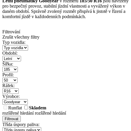
Letní pneumatiky Goodyear
v rozměru
185/50 R16
jsou navrženy
pro bezpečný provoz, stabilní jízdní vlastnosti a vyvážený výkon v
daném období. Správně zvolený rozměr přispívá k jistotě v řízení a
komfortní jízdě v každodenních podmínkách.
Filtrování
Zrušit všechny filtry
Typ vozidla:
Období:
Šířka:
Profil:
Ráfek:
Výrobce:
Runflat
Skladem
rozšířené hledání
rozšířené hledání
Filtrovat
Třída úspory paliva: