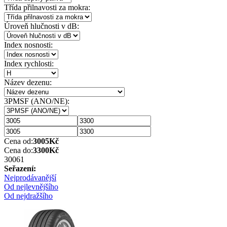
Třída přilnavosti za mokra:
Úroveň hlučnosti v dB:
Index nosnosti:
Index rychlosti:
Název dezenu:
3PMSF (ANO/NE):
Cena od:
3005
Kč
Cena do:
3300
Kč
3006
1
Seřazení:
Nejprodávanější
Od nejlevnějšího
Od nejdražšího