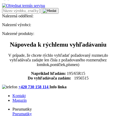
Nalezená oddělení:
Nalezení výrobci:
Nalezené produkty:
Nápoveda k rýchlemu vyhľadávaniu
V prípade, že chcete rýchlo vyhľadať požadovaný rozmer,do
vyhľadávača zadajte len čísla z požadovaného rozmeru(bez
lomítok,pomlčiek,písmen)
Napríklad hľadám:
195/65R15
Do vyhľadávača zadám:
1956515
+420 730 158 114
Info linka
Kontakt
Magazín
Pneumatiky
Pneumatiky