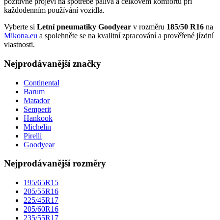
pozitivně projeví na spotřebě paliva a celkovém komfortu při
každodenním používání vozidla.
Vyberte si
Letní pneumatiky Goodyear
v rozměru
185/50 R16
na
Mikona.eu
a spolehněte se na kvalitní zpracování a prověřené jízdní
vlastnosti.
Nejprodávanější značky
Continental
Barum
Matador
Semperit
Hankook
Michelin
Pirelli
Goodyear
Nejprodávanější rozměry
195/65R15
205/55R16
225/45R17
205/60R16
235/55R17