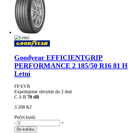
Goodyear EFFICIENTGRIP
PERFORMANCE 2
185/50 R16 81 H
Letní
FP EVR
Expedujeme obvykle do 2 dnů
C
A
B
70 dB
3 208 Kč
Počet kusů:
-
+
Do košíku