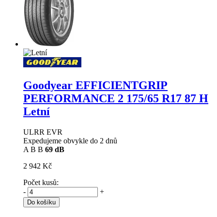
Goodyear EFFICIENTGRIP
PERFORMANCE 2
175/65 R17 87 H
Letní
ULRR EVR
Expedujeme obvykle do 2 dnů
A
B
B
69 dB
2 942 Kč
Počet kusů:
-
+
Do košíku