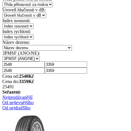
Úroveň hlučnosti v dB:
Index nosnosti:
Index rychlosti:
Název dezenu:
3PMSF (ANO/NE):
Cena od:
2548
Kč
Cena do:
3359
Kč
2549
1
Seřazení:
Nejprodávanější
Od nejlevnějšího
Od nejdražšího