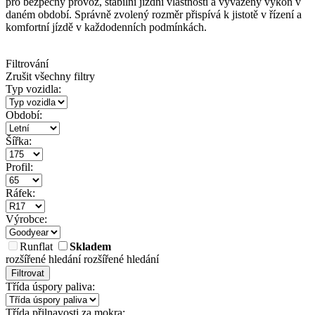
pro bezpečný provoz, stabilní jízdní vlastnosti a vyvážený výkon v
daném období. Správně zvolený rozměr přispívá k jistotě v řízení a
komfortní jízdě v každodenních podmínkách.
Filtrování
Zrušit všechny filtry
Typ vozidla:
Období:
Šířka:
Profil:
Ráfek:
Výrobce:
Runflat
Skladem
rozšířené hledání
rozšířené hledání
Filtrovat
Třída úspory paliva:
Třída přilnavosti za mokra: