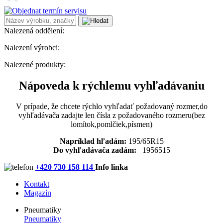
Nalezená oddělení:
Nalezení výrobci:
Nalezené produkty:
Nápoveda k rýchlemu vyhľadávaniu
V prípade, že chcete rýchlo vyhľadať požadovaný rozmer,do
vyhľadávača zadajte len čísla z požadovaného rozmeru(bez
lomítok,pomlčiek,písmen)
Napríklad hľadám:
195/65R15
Do vyhľadávača zadám:
1956515
+420 730 158 114
Info linka
Kontakt
Magazín
Pneumatiky
Pneumatiky