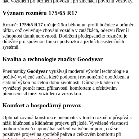
nad vozidlem při běžném provozu i při změnách povrchu vozovky.
Význam rozměru 175/65 R17
Rozměr
175/65 R17
určuje šířku běhounu, profil bočnice a průměr
ráfku, což ovlivňuje chování vozidla v zatáčkách, odezvu řízení i
schopnost tlumit nerovnosti. Dodržení předepsaného rozměru je
důležité pro správnou funkci podvozku a jízdních asistenčních
systémů.
Kvalita a technologie značky Goodyear
Pneumatiky
Goodyear
využívají moderní výrobní technologie a
pečlivě vyvíjené směsi, které podporují rovnoměrné opotřebení a
stabilní výkon po celou dobu životnosti. Důraz je kladen na
vyvážený poměr mezi přilnavostí, komfortem a efektivním
přenosem sil mezi vozidlem a vozovkou.
Komfort a hospodárný provoz
Optimalizovaná konstrukce pneumatik v tomto rozměru přispívá k
nižší hlučnosti a klidnému projevu při jízdě. Vyvážené vlastnosti
mohou zároveň napomáhat snížení valivého odporu, což se
pozitivně projeví na spotřebě paliva a celkovém komfortu při