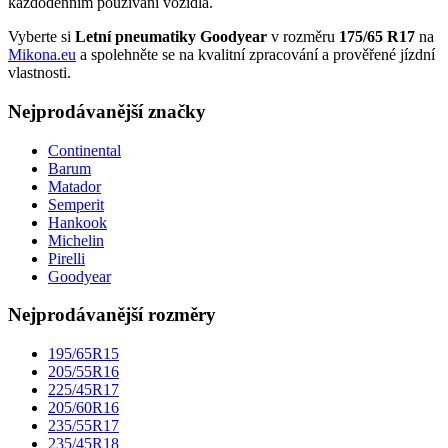
každodenním používání vozidla.
Vyberte si
Letní pneumatiky Goodyear
v rozměru
175/65 R17
na
Mikona.eu
a spolehněte se na kvalitní zpracování a prověřené jízdní
vlastnosti.
Nejprodávanější značky
Continental
Barum
Matador
Semperit
Hankook
Michelin
Pirelli
Goodyear
Nejprodávanější rozměry
195/65R15
205/55R16
225/45R17
205/60R16
235/55R17
235/45R18