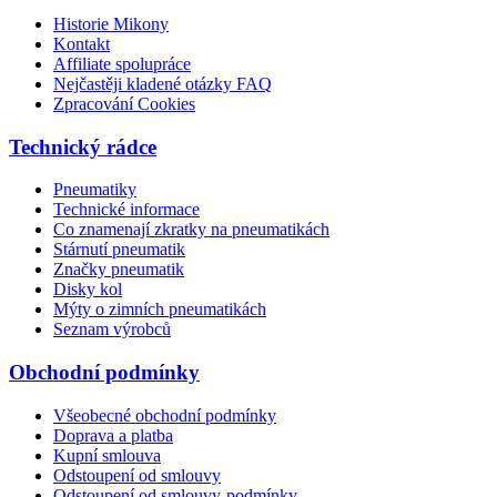
Historie Mikony
Kontakt
Affiliate spolupráce
Nejčastěji kladené otázky FAQ
Zpracování Cookies
Technický rádce
Pneumatiky
Technické informace
Co znamenají zkratky na pneumatikách
Stárnutí pneumatik
Značky pneumatik
Disky kol
Mýty o zimních pneumatikách
Seznam výrobců
Obchodní podmínky
Všeobecné obchodní podmínky
Doprava a platba
Kupní smlouva
Odstoupení od smlouvy
Odstoupení od smlouvy-podmínky