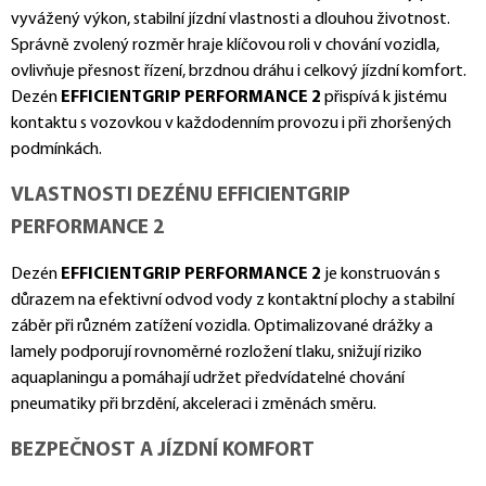
vyvážený výkon, stabilní jízdní vlastnosti a dlouhou životnost.
Správně zvolený rozměr hraje klíčovou roli v chování vozidla,
ovlivňuje přesnost řízení, brzdnou dráhu i celkový jízdní komfort.
Dezén
EFFICIENTGRIP PERFORMANCE 2
přispívá k jistému
kontaktu s vozovkou v každodenním provozu i při zhoršených
podmínkách.
VLASTNOSTI DEZÉNU EFFICIENTGRIP
PERFORMANCE 2
Dezén
EFFICIENTGRIP PERFORMANCE 2
je konstruován s
důrazem na efektivní odvod vody z kontaktní plochy a stabilní
záběr při různém zatížení vozidla. Optimalizované drážky a
lamely podporují rovnoměrné rozložení tlaku, snižují riziko
aquaplaningu a pomáhají udržet předvídatelné chování
pneumatiky při brzdění, akceleraci i změnách směru.
BEZPEČNOST A JÍZDNÍ KOMFORT