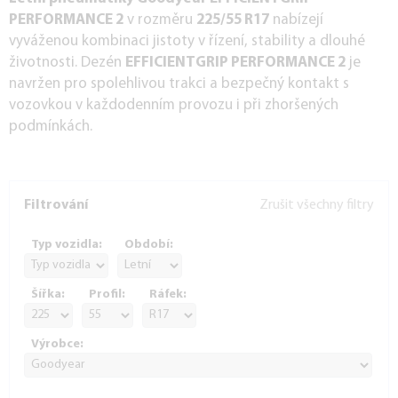
PERFORMANCE 2
v rozměru
225/55 R17
nabízejí
vyváženou kombinaci jistoty v řízení, stability a dlouhé
životnosti. Dezén
EFFICIENTGRIP PERFORMANCE 2
je
navržen pro spolehlivou trakci a bezpečný kontakt s
vozovkou v každodenním provozu i při zhoršených
podmínkách.
Filtrování
Zrušit všechny filtry
Typ vozidla:
Období:
Šířka:
Profil:
Ráfek:
Výrobce: