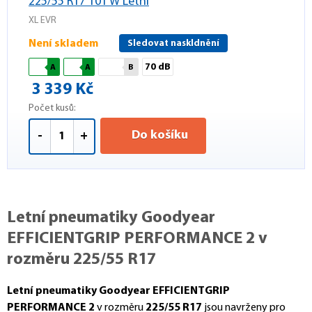
225/55 R17 101 W Letní
XL EVR
Není skladem
Sledovat naskldnění
70 dB
A
A
B
3 339 Kč
Počet kusů:
Do košíku
-
+
Letní pneumatiky Goodyear
EFFICIENTGRIP PERFORMANCE 2 v
rozměru 225/55 R17
Letní pneumatiky Goodyear EFFICIENTGRIP
PERFORMANCE 2
v rozměru
225/55 R17
jsou navrženy pro