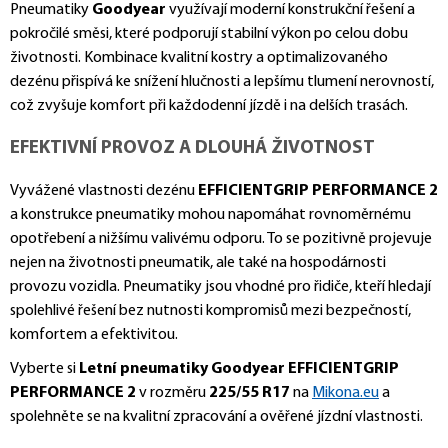
Pneumatiky
Goodyear
využívají moderní konstrukční řešení a
pokročilé směsi, které podporují stabilní výkon po celou dobu
životnosti. Kombinace kvalitní kostry a optimalizovaného
dezénu přispívá ke snížení hlučnosti a lepšímu tlumení nerovností,
což zvyšuje komfort při každodenní jízdě i na delších trasách.
EFEKTIVNÍ PROVOZ A DLOUHÁ ŽIVOTNOST
Vyvážené vlastnosti dezénu
EFFICIENTGRIP PERFORMANCE 2
a konstrukce pneumatiky mohou napomáhat rovnoměrnému
opotřebení a nižšímu valivému odporu. To se pozitivně projevuje
nejen na životnosti pneumatik, ale také na hospodárnosti
provozu vozidla. Pneumatiky jsou vhodné pro řidiče, kteří hledají
spolehlivé řešení bez nutnosti kompromisů mezi bezpečností,
komfortem a efektivitou.
Vyberte si
Letní pneumatiky Goodyear EFFICIENTGRIP
PERFORMANCE 2
v rozměru
225/55 R17
na
Mikona.eu
a
spolehněte se na kvalitní zpracování a ověřené jízdní vlastnosti.