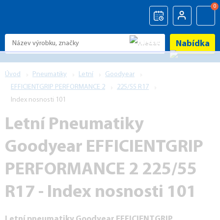
0
Nabídka
Úvod
Pneumatiky
Letní
Goodyear
EFFICIENTGRIP PERFORMANCE 2
225/55 R17
Index nosnosti 101
Letní Pneumatiky
Goodyear EFFICIENTGRIP
PERFORMANCE 2 225/55
R17 - Index nosnosti 101
Letní pneumatiky Goodyear EFFICIENTGRIP