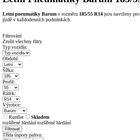
Letní pneumatiky Barum
v rozměru
185/55 R14
jsou navrženy pro 
jízdě v každodenních podmínkách.
Filtrování
Zrušit všechny filtry
Typ vozidla:
Období:
Šířka:
Profil:
Ráfek:
Výrobce:
Runflat
Skladem
rozšířené hledání
rozšířené hledání
Filtrovat
Třída úspory paliva: