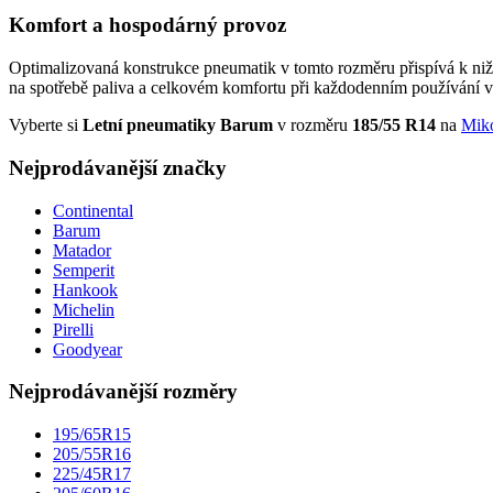
Komfort a hospodárný provoz
Optimalizovaná konstrukce pneumatik v tomto rozměru přispívá k nižš
na spotřebě paliva a celkovém komfortu při každodenním používání v
Vyberte si
Letní pneumatiky Barum
v rozměru
185/55 R14
na
Mik
Nejprodávanější značky
Continental
Barum
Matador
Semperit
Hankook
Michelin
Pirelli
Goodyear
Nejprodávanější rozměry
195/65R15
205/55R16
225/45R17