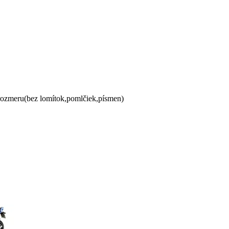
 rozmeru(bez lomítok,pomlčiek,písmen)