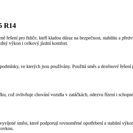
5 R14
né řešení pro řidiče, kteří kladou důraz na bezpečnost, stabilitu a př
zdný výkon i celkový jízdní komfort.
odmínky, ve kterých jsou používány. Použitá směs a dezénové řešení pod
fku, což ovlivňuje chování vozidla v zatáčkách, odezvu řízení i schopn
vyvíjené směsi, které podporují rovnoměrné opotřebení a stabilní výk
ozovkou.