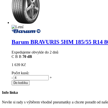
Barum BRAVURIS 5HM
185/55 R14 8
Expedujeme obvykle do 2 dnů
C
B
B
70 dB
1 639 Kč
Počet kusů:
-
+
Do košíku
Info linka
Nevíte si rady s výběrem vhodné pneumatiky a chcete poradit od naš