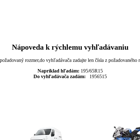
Nápoveda k rýchlemu vyhľadávaniu
 požadovaný rozmer,do vyhľadávača zadajte len čísla z požadovaného
Napríklad hľadám:
195/65R15
Do vyhľadávača zadám:
1956515