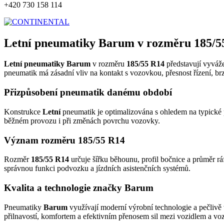
+420 730 158 114
Letní pneumatiky Barum v rozměru 185/5
Letní pneumatiky Barum
v rozměru
185/55 R14
představují vyváže
pneumatik má zásadní vliv na kontakt s vozovkou, přesnost řízení, br
Přizpůsobení pneumatik danému období
Konstrukce
Letní
pneumatik je optimalizována s ohledem na typické p
běžném provozu i při změnách povrchu vozovky.
Význam rozměru 185/55 R14
Rozměr
185/55 R14
určuje šířku běhounu, profil bočnice a průměr rá
správnou funkci podvozku a jízdních asistenčních systémů.
Kvalita a technologie značky Barum
Pneumatiky
Barum
využívají moderní výrobní technologie a pečlivě 
přilnavostí, komfortem a efektivním přenosem sil mezi vozidlem a v