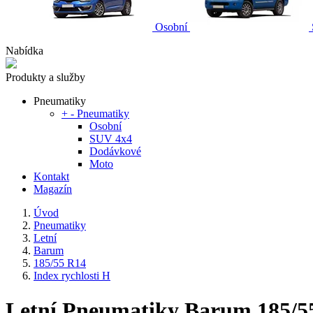
Osobní
Nabídka
Produkty a služby
Pneumatiky
+
-
Pneumatiky
Osobní
SUV 4x4
Dodávkové
Moto
Kontakt
Magazín
Úvod
Pneumatiky
Letní
Barum
185/55 R14
Index rychlosti H
Letní Pneumatiky Barum 185/55 