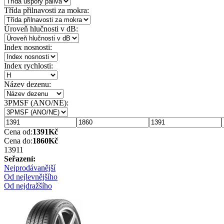
Třída přilnavosti za mokra:
Úroveň hlučnosti v dB:
Index nosnosti:
Index rychlosti:
Název dezenu:
3PMSF (ANO/NE):
Cena od:
1391
Kč
Cena do:
1860
Kč
1391
1
Seřazení:
Nejprodávanější
Od nejlevnějšího
Od nejdražšího