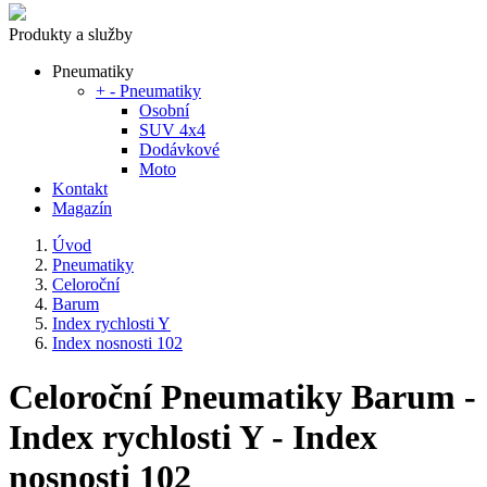
Produkty a služby
Pneumatiky
+
-
Pneumatiky
Osobní
SUV 4x4
Dodávkové
Moto
Kontakt
Magazín
Úvod
Pneumatiky
Celoroční
Barum
Index rychlosti Y
Index nosnosti 102
Celoroční Pneumatiky Barum -
Index rychlosti Y - Index
nosnosti 102