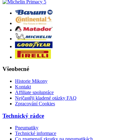
Všeobecné
Historie Mikony
Kontakt
Affiliate spolupráce
Nejčastěji kladené otázky FAQ
Zpracování Cookies
Technický rádce
Pneumatiky
Technické informace
Co znamenají zkratky na pneumatikách