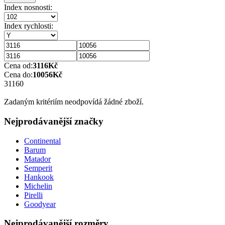
Index nosnosti:
Index rychlosti:
Cena od:
3116
Kč
Cena do:
10056
Kč
3116
0
Zadaným kritériím neodpovídá žádné zboží.
Nejprodávanější značky
Continental
Barum
Matador
Semperit
Hankook
Michelin
Pirelli
Goodyear
Nejprodávanější rozměry