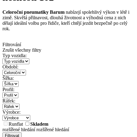
Celoroční pneumatiky Barum
nabízejí spolehlivý výkon v létě i
zimě. Skvělá přilnavost, dlouhá životnost a výhodná cena z nich
dělají ideální volbu pro řidiče, kteří chtějí jezdit bezpečně po celý
rok.
Filtrování
Zrušit všechny filtry
Typ vozidla:
Období:
Šířka:
Profil:
Ráfek:
Výrobce:
Runflat
Skladem
rozšířené hledání
rozšířené hledání
Filtrovat