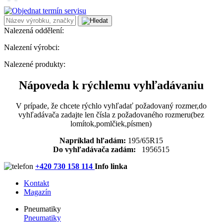
Nalezená oddělení:
Nalezení výrobci:
Nalezené produkty:
Nápoveda k rýchlemu vyhľadávaniu
V prípade, že chcete rýchlo vyhľadať požadovaný rozmer,do
vyhľadávača zadajte len čísla z požadovaného rozmeru(bez
lomítok,pomlčiek,písmen)
Napríklad hľadám:
195/65R15
Do vyhľadávača zadám:
1956515
+420 730 158 114
Info linka
Kontakt
Magazín
Pneumatiky
Pneumatiky