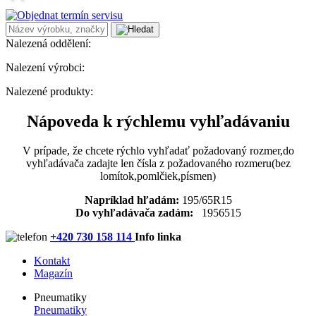
Nalezená oddělení:
Nalezení výrobci:
Nalezené produkty:
Nápoveda k rýchlemu vyhľadávaniu
V prípade, že chcete rýchlo vyhľadať požadovaný rozmer,do
vyhľadávača zadajte len čísla z požadovaného rozmeru(bez
lomítok,pomlčiek,písmen)
Napríklad hľadám:
195/65R15
Do vyhľadávača zadám:
1956515
+420 730 158 114
Info linka
Kontakt
Magazín
Pneumatiky
Pneumatiky