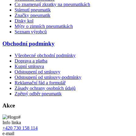
Co znamenají zkratky na pneumatikách
Stárnutí pneumatik
Značky pneumatik
Disky kol
Mýty o zimních pneumatikách
Seznam výrobců
Obchodní podmínky
Všeobecné obchodní podmínky
Doprava a platba
Kupní smlouva
Odstoupení od smlouvy
Odstoupení od smlouvy-podmínky
Reklamační řád a formulář
Zásady ochrany osobních údajů
Zpětný odběr pneumatik
Akce
Info linka
+420 730 158 114
e-mail