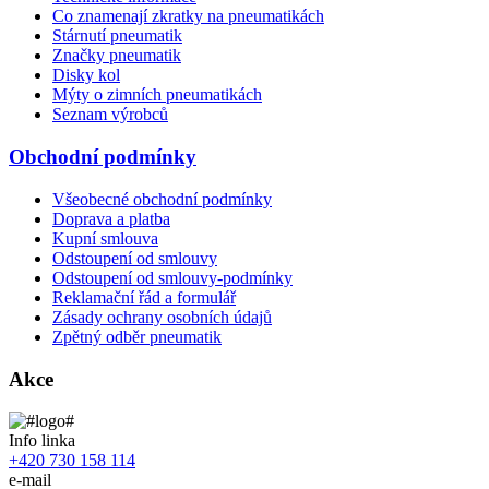
Co znamenají zkratky na pneumatikách
Stárnutí pneumatik
Značky pneumatik
Disky kol
Mýty o zimních pneumatikách
Seznam výrobců
Obchodní podmínky
Všeobecné obchodní podmínky
Doprava a platba
Kupní smlouva
Odstoupení od smlouvy
Odstoupení od smlouvy-podmínky
Reklamační řád a formulář
Zásady ochrany osobních údajů
Zpětný odběr pneumatik
Akce
Info linka
+420 730 158 114
e-mail