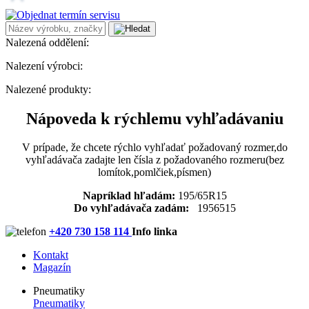
Nalezená oddělení:
Nalezení výrobci:
Nalezené produkty:
Nápoveda k rýchlemu vyhľadávaniu
V prípade, že chcete rýchlo vyhľadať požadovaný rozmer,do
vyhľadávača zadajte len čísla z požadovaného rozmeru(bez
lomítok,pomlčiek,písmen)
Napríklad hľadám:
195/65R15
Do vyhľadávača zadám:
1956515
+420 730 158 114
Info linka
Kontakt
Magazín
Pneumatiky
Pneumatiky