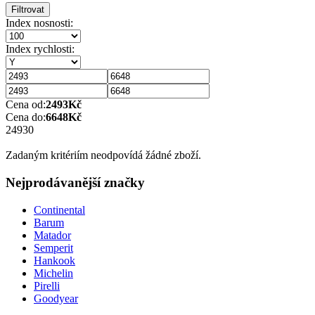
Filtrovat
Index nosnosti:
Index rychlosti:
Cena od:
2493
Kč
Cena do:
6648
Kč
2493
0
Zadaným kritériím neodpovídá žádné zboží.
Nejprodávanější značky
Continental
Barum
Matador
Semperit
Hankook
Michelin
Pirelli
Goodyear