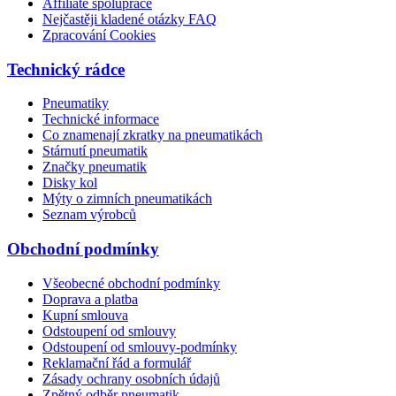
Affiliate spolupráce
Nejčastěji kladené otázky FAQ
Zpracování Cookies
Technický rádce
Pneumatiky
Technické informace
Co znamenají zkratky na pneumatikách
Stárnutí pneumatik
Značky pneumatik
Disky kol
Mýty o zimních pneumatikách
Seznam výrobců
Obchodní podmínky
Všeobecné obchodní podmínky
Doprava a platba
Kupní smlouva
Odstoupení od smlouvy
Odstoupení od smlouvy-podmínky
Reklamační řád a formulář
Zásady ochrany osobních údajů
Zpětný odběr pneumatik