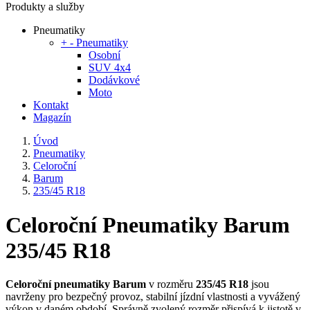
Produkty a služby
Pneumatiky
+
-
Pneumatiky
Osobní
SUV 4x4
Dodávkové
Moto
Kontakt
Magazín
Úvod
Pneumatiky
Celoroční
Barum
235/45 R18
Celoroční Pneumatiky Barum
235/45 R18
Celoroční pneumatiky Barum
v rozměru
235/45 R18
jsou
navrženy pro bezpečný provoz, stabilní jízdní vlastnosti a vyvážený
výkon v daném období. Správně zvolený rozměr přispívá k jistotě v