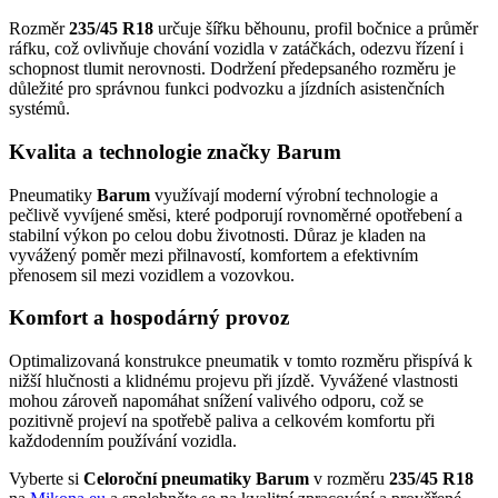
Rozměr
235/45 R18
určuje šířku běhounu, profil bočnice a průměr
ráfku, což ovlivňuje chování vozidla v zatáčkách, odezvu řízení i
schopnost tlumit nerovnosti. Dodržení předepsaného rozměru je
důležité pro správnou funkci podvozku a jízdních asistenčních
systémů.
Kvalita a technologie značky Barum
Pneumatiky
Barum
využívají moderní výrobní technologie a
pečlivě vyvíjené směsi, které podporují rovnoměrné opotřebení a
stabilní výkon po celou dobu životnosti. Důraz je kladen na
vyvážený poměr mezi přilnavostí, komfortem a efektivním
přenosem sil mezi vozidlem a vozovkou.
Komfort a hospodárný provoz
Optimalizovaná konstrukce pneumatik v tomto rozměru přispívá k
nižší hlučnosti a klidnému projevu při jízdě. Vyvážené vlastnosti
mohou zároveň napomáhat snížení valivého odporu, což se
pozitivně projeví na spotřebě paliva a celkovém komfortu při
každodenním používání vozidla.
Vyberte si
Celoroční pneumatiky Barum
v rozměru
235/45 R18