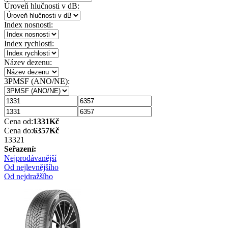
Úroveň hlučnosti v dB:
Index nosnosti:
Index rychlosti:
Název dezenu:
3PMSF (ANO/NE):
Cena od:
1331
Kč
Cena do:
6357
Kč
1332
1
Seřazení:
Nejprodávanější
Od nejlevnějšího
Od nejdražšího