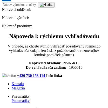
Nalezená oddělení:
Nalezení výrobci:
Nalezené produkty:
Nápoveda k rýchlemu vyhľadávaniu
V prípade, že chcete rýchlo vyhľadať požadovaný rozmer,do
vyhľadávača zadajte len čísla z požadovaného rozmeru(bez
lomítok,pomlčiek,písmen)
Napríklad hľadám:
195/65R15
Do vyhľadávača zadám:
1956515
+420 730 158 114
Info linka
Kontakt
Magazín
Pneumatiky
Pneumatiky