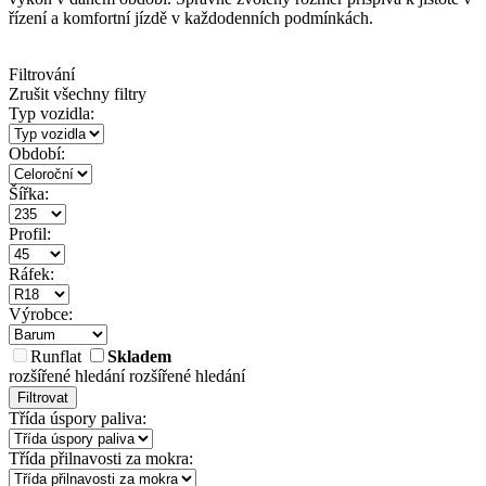
řízení a komfortní jízdě v každodenních podmínkách.
Filtrování
Zrušit všechny filtry
Typ vozidla:
Období:
Šířka:
Profil:
Ráfek:
Výrobce:
Runflat
Skladem
rozšířené hledání
rozšířené hledání
Filtrovat
Třída úspory paliva:
Třída přilnavosti za mokra: