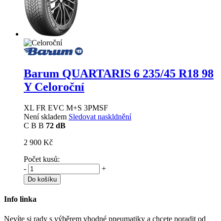
Barum QUARTARIS 6
235/45 R18 98
Y Celoroční
XL FR EVC M+S 3PMSF
Není skladem
Sledovat naskldnění
C
B
B
72 dB
2 900 Kč
Počet kusů:
-
+
Do košíku
Info linka
Nevíte si rady s výběrem vhodné pneumatiky a chcete poradit od