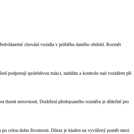
 a předvídatelné chování vozidla v průběhu daného období. Rozměr
í podporují spolehlivou trakci, stabilitu a kontrolu nad vozidlem při
ost tlumit nerovnosti. Dodržení předepsaného rozměru je důležité pro
on po celou dobu životnosti. Důraz je kladen na vyvážený poměr mezi