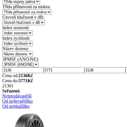
Třída přilnavosti za mokra:
Úroveň hlučnosti v dB:
Index nosnosti:
Index rychlosti:
Název dezenu:
3PMSF (ANO/NE):
Cena od:
2136
Kč
Cena do:
5771
Kč
2136
1
Seřazení:
Nejprodávanější
Od nejlevnějšího
Od nejdražšího