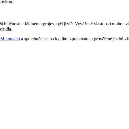
ozovkou.
í hlučnosti a klidnému projevu při jízdě. Vyvážené vlastnosti mohou z
ozidla.
a
Mikona.eu
a spolehněte se na kvalitní zpracování a prověřené jízdní vla