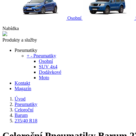
Osobní
Nabídka
Produkty a služby
Pneumatiky
+
-
Pneumatiky
Osobní
SUV 4x4
Dodávkové
Moto
Kontakt
Magazín
Úvod
Pneumatiky
Celoroční
Barum
235/40 R18
Celoroční Pneumatiky Barum 2