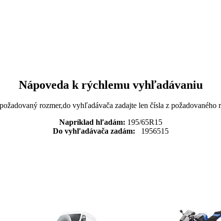
Nápoveda k rýchlemu vyhľadávaniu
 požadovaný rozmer,do vyhľadávača zadajte len čísla z požadovaného
Napríklad hľadám:
195/65R15
Do vyhľadávača zadám:
1956515