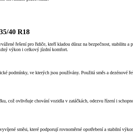
35/40 R18
yvážené řešení pro řidiče, kteří kladou důraz na bezpečnost, stabilitu
zdný výkon i celkový jízdní komfort.
ké podmínky, ve kterých jsou používány. Použitá směs a dezénové řešen
fku, což ovlivňuje chování vozidla v zatáčkách, odezvu řízení i schopn
vyvíjené směsi, které podporují rovnoměrné opotřebení a stabilní výk