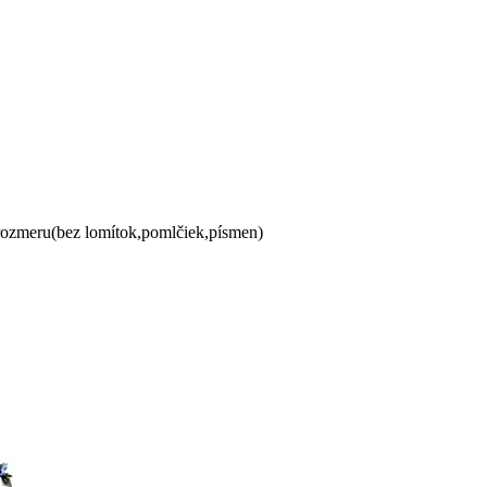
 rozmeru(bez lomítok,pomlčiek,písmen)