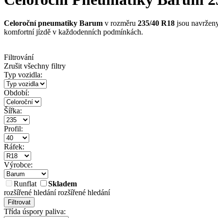
Celoroční pneumatiky Barum
v rozměru
235/40 R18
jsou navrženy
komfortní jízdě v každodenních podmínkách.
Filtrování
Zrušit všechny filtry
Typ vozidla:
Období:
Šířka:
Profil:
Ráfek:
Výrobce:
Runflat
Skladem
rozšířené hledání
rozšířené hledání
Filtrovat
Třída úspory paliva: