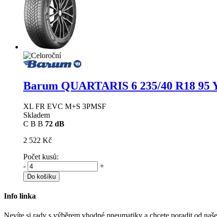
Barum QUARTARIS 6
235/40 R18 95 
XL FR EVC M+S 3PMSF
Skladem
C
B
B
72 dB
2 522 Kč
Počet kusů:
-
+
Do košíku
Info linka
Nevíte si rady s výběrem vhodné pneumatiky a chcete poradit od naš