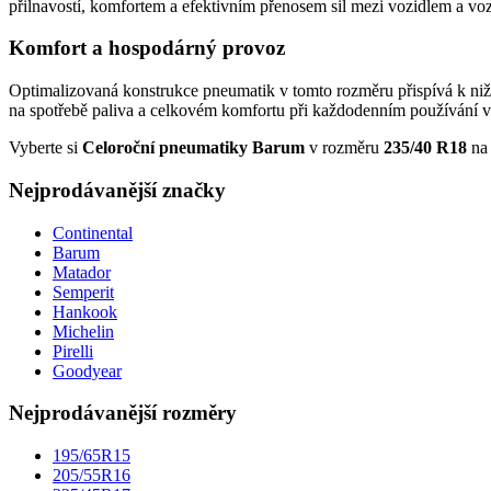
přilnavostí, komfortem a efektivním přenosem sil mezi vozidlem a v
Komfort a hospodárný provoz
Optimalizovaná konstrukce pneumatik v tomto rozměru přispívá k nižš
na spotřebě paliva a celkovém komfortu při každodenním používání v
Vyberte si
Celoroční pneumatiky Barum
v rozměru
235/40 R18
n
Nejprodávanější značky
Continental
Barum
Matador
Semperit
Hankook
Michelin
Pirelli
Goodyear
Nejprodávanější rozměry
195/65R15
205/55R16