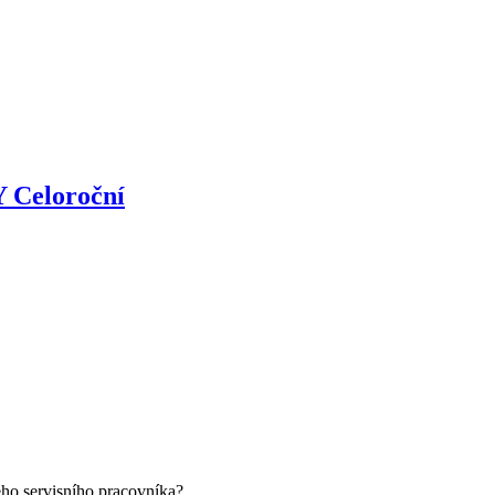
Y Celoroční
eho servisního pracovníka?