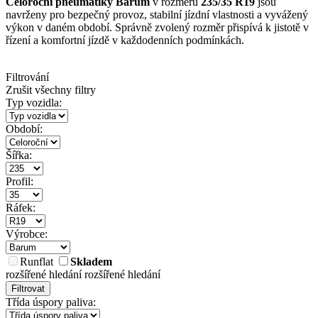
Celoroční pneumatiky Barum
v rozměru
235/35 R19
jsou
navrženy pro bezpečný provoz, stabilní jízdní vlastnosti a vyvážený
výkon v daném období. Správně zvolený rozměr přispívá k jistotě v
řízení a komfortní jízdě v každodenních podmínkách.
Filtrování
Zrušit všechny filtry
Typ vozidla:
Období:
Šířka:
Profil:
Ráfek:
Výrobce:
Runflat
Skladem
rozšířené hledání
rozšířené hledání
Filtrovat
Třída úspory paliva: