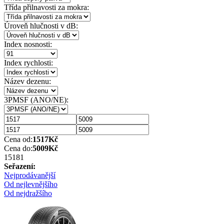
Třída přilnavosti za mokra:
Úroveň hlučnosti v dB:
Index nosnosti:
Index rychlosti:
Název dezenu:
3PMSF (ANO/NE):
Cena od:
1517
Kč
Cena do:
5009
Kč
1518
1
Seřazení:
Nejprodávanější
Od nejlevnějšího
Od nejdražšího