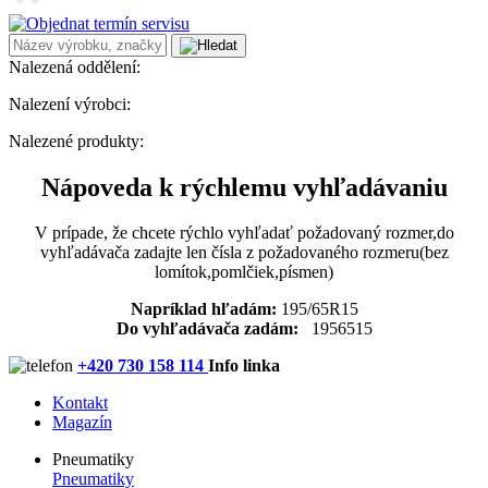
Nalezená oddělení:
Nalezení výrobci:
Nalezené produkty:
Nápoveda k rýchlemu vyhľadávaniu
V prípade, že chcete rýchlo vyhľadať požadovaný rozmer,do
vyhľadávača zadajte len čísla z požadovaného rozmeru(bez
lomítok,pomlčiek,písmen)
Napríklad hľadám:
195/65R15
Do vyhľadávača zadám:
1956515
+420 730 158 114
Info linka
Kontakt
Magazín
Pneumatiky
Pneumatiky