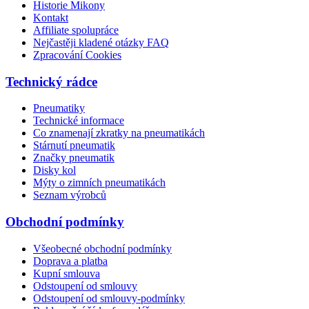
Historie Mikony
Kontakt
Affiliate spolupráce
Nejčastěji kladené otázky FAQ
Zpracování Cookies
Technický rádce
Pneumatiky
Technické informace
Co znamenají zkratky na pneumatikách
Stárnutí pneumatik
Značky pneumatik
Disky kol
Mýty o zimních pneumatikách
Seznam výrobců
Obchodní podmínky
Všeobecné obchodní podmínky
Doprava a platba
Kupní smlouva
Odstoupení od smlouvy
Odstoupení od smlouvy-podmínky