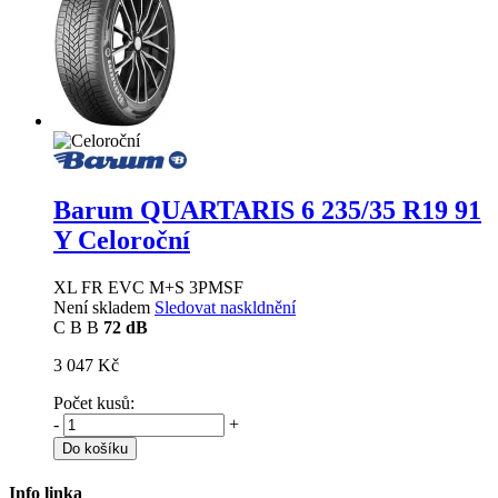
Barum QUARTARIS 6
235/35 R19 91
Y Celoroční
XL FR EVC M+S 3PMSF
Není skladem
Sledovat naskldnění
C
B
B
72 dB
3 047 Kč
Počet kusů:
-
+
Do košíku
Info linka