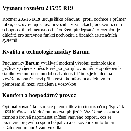
Význam rozměru 235/35 R19
Rozměr
235/35 R19
určuje šířku běhounu, profil bočnice a průměr
ráfku, což ovlivňuje chování vozidla v zatáčkách, odezvu řízení i
schopnost tlumit nerovnosti. Dodržení předepsaného rozměru je
důležité pro správnou funkci podvozku a jízdních asistenčních
systémů.
Kvalita a technologie značky Barum
Pneumatiky
Barum
využívají moderní výrobní technologie a
pečlivě vyvíjené směsi, které podporují rovnoměrné opotřebení a
stabilní výkon po celou dobu životnosti. Důraz je kladen na
vyvážený poměr mezi přilnavostí, komfortem a efektivním
přenosem sil mezi vozidlem a vozovkou.
Komfort a hospodárný provoz
Optimalizovaná konstrukce pneumatik v tomto rozměru přispívá k
nižší hlučnosti a klidnému projevu při jízdě. Vyvážené vlastnosti
mohou zároveň napomáhat snížení valivého odporu, což se
pozitivně projeví na spotřebě paliva a celkovém komfortu při
každodenním používání vozidla.