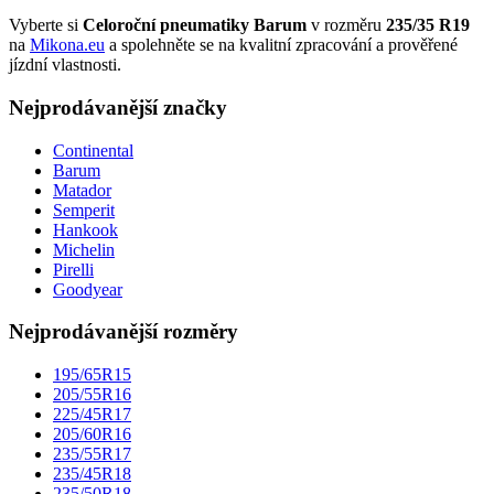
Vyberte si
Celoroční pneumatiky Barum
v rozměru
235/35 R19
na
Mikona.eu
a spolehněte se na kvalitní zpracování a prověřené
jízdní vlastnosti.
Nejprodávanější značky
Continental
Barum
Matador
Semperit
Hankook
Michelin
Pirelli
Goodyear
Nejprodávanější rozměry
195/65R15
205/55R16
225/45R17
205/60R16
235/55R17
235/45R18
235/50R18