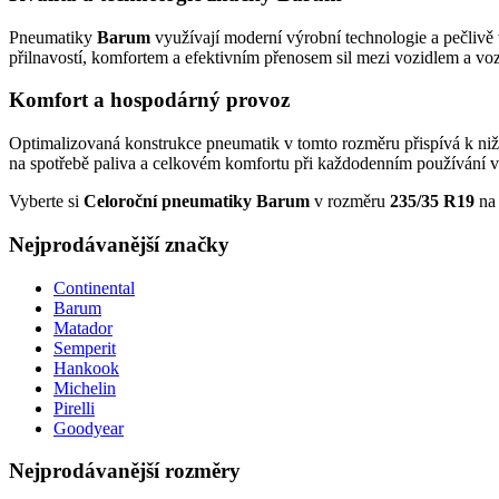
Pneumatiky
Barum
využívají moderní výrobní technologie a pečlivě 
přilnavostí, komfortem a efektivním přenosem sil mezi vozidlem a v
Komfort a hospodárný provoz
Optimalizovaná konstrukce pneumatik v tomto rozměru přispívá k nižš
na spotřebě paliva a celkovém komfortu při každodenním používání v
Vyberte si
Celoroční pneumatiky Barum
v rozměru
235/35 R19
n
Nejprodávanější značky
Continental
Barum
Matador
Semperit
Hankook
Michelin
Pirelli
Goodyear
Nejprodávanější rozměry