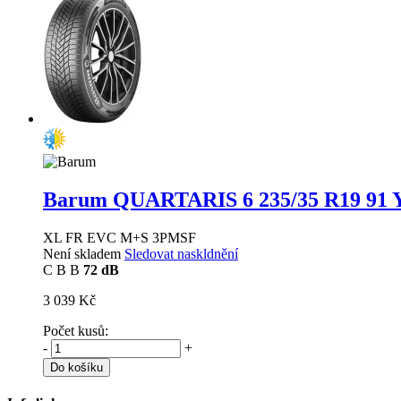
Barum QUARTARIS 6
235/35 R19 91 
XL FR EVC M+S 3PMSF
Není skladem
Sledovat naskldnění
C
B
B
72 dB
3 039 Kč
Počet kusů:
-
+
Do košíku