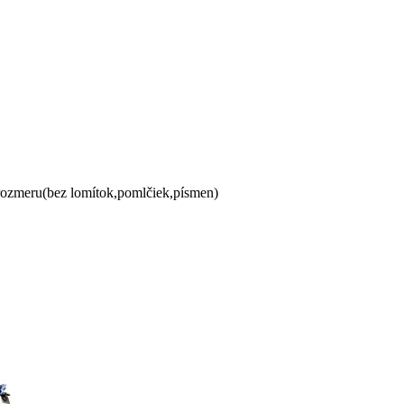
 rozmeru(bez lomítok,pomlčiek,písmen)