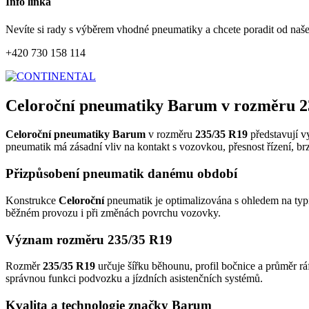
Info linka
Nevíte si rady s výběrem vhodné pneumatiky a chcete poradit od naš
+420 730 158 114
Celoroční pneumatiky Barum v rozměru 2
Celoroční pneumatiky Barum
v rozměru
235/35 R19
představují v
pneumatik má zásadní vliv na kontakt s vozovkou, přesnost řízení, br
Přizpůsobení pneumatik danému období
Konstrukce
Celoroční
pneumatik je optimalizována s ohledem na typic
běžném provozu i při změnách povrchu vozovky.
Význam rozměru 235/35 R19
Rozměr
235/35 R19
určuje šířku běhounu, profil bočnice a průměr rá
správnou funkci podvozku a jízdních asistenčních systémů.
Kvalita a technologie značky Barum