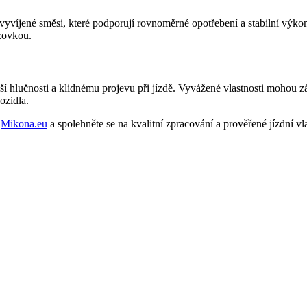
vyvíjené směsi, které podporují rovnoměrné opotřebení a stabilní výk
ozovkou.
í hlučnosti a klidnému projevu při jízdě. Vyvážené vlastnosti mohou z
ozidla.
a
Mikona.eu
a spolehněte se na kvalitní zpracování a prověřené jízdní vla