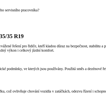
eho servisního pracovníka?
35/35 R19
yvážené řešení pro řidiče, kteří kladou důraz na bezpečnost, stabilitu
zdný výkon i celkový jízdní komfort.
ké podmínky, ve kterých jsou používány. Použitá směs a dezénové řešen
fku, což ovlivňuje chování vozidla v zatáčkách, odezvu řízení i schopn