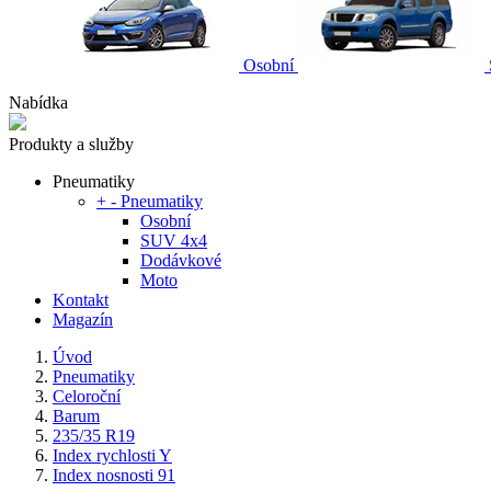
Osobní
Nabídka
Produkty a služby
Pneumatiky
+
-
Pneumatiky
Osobní
SUV 4x4
Dodávkové
Moto
Kontakt
Magazín
Úvod
Pneumatiky
Celoroční
Barum
235/35 R19
Index rychlosti Y
Index nosnosti 91