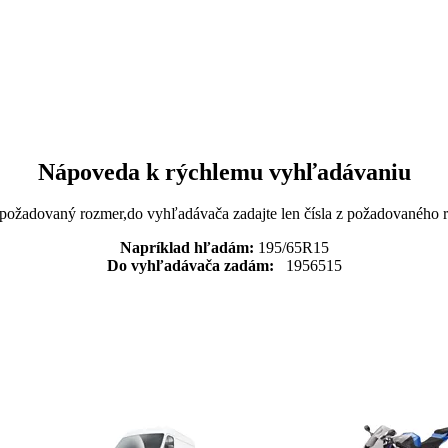
Nápoveda k rýchlemu vyhľadávaniu
 požadovaný rozmer,do vyhľadávača zadajte len čísla z požadovaného
Napríklad hľadám:
195/65R15
Do vyhľadávača zadám:
1956515