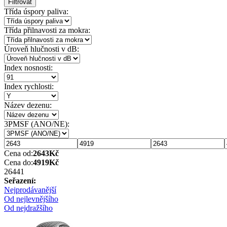
Filtrovat
Třída úspory paliva:
Třída přilnavosti za mokra:
Úroveň hlučnosti v dB:
Index nosnosti:
Index rychlosti:
Název dezenu:
3PMSF (ANO/NE):
Cena od:
2643
Kč
Cena do:
4919
Kč
2644
1
Seřazení:
Nejprodávanější
Od nejlevnějšího
Od nejdražšího