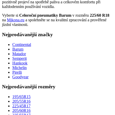
pozitivně projeví na spotřebě paliva a celkovém komfortu při
každodenním používání vozidla.
Vyberte si
Celoroční pneumatiky Barum
v rozměru
225/60 R18
na
Mikona.eu
a spolehněte se na kvalitní zpracování a prověřené
jízdní vlastnosti.
Nejprodávanější značky
Continental
Barum
Matador
Semperit
Hankook
Michelin
Pirelli
Goodyear
Nejprodávanější rozměry
195/65R15
205/55R16
225/45R17
205/60R16