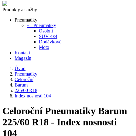
Produkty a služby
Pneumatiky
+
-
Pneumatiky
Osobní
SUV 4x4
Dodávkové
Moto
Kontakt
Magazín
Úvod
Pneumatiky
Celoroční
Barum
225/60 R18
Index nosnosti 104
Celoroční Pneumatiky Barum
225/60 R18 - Index nosnosti
104