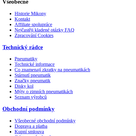
Všeobecné
Historie Mikony
Kontakt
Affiliate spolupráce
Nejčastěji kladené otázky FAQ
Zpracování Cookies
Technický rádce
Pneumatiky
Technické informace
Co znamenají zkratky na pneumatikách
Stárnutí pneumatik
Značky pneumatik
Disky kol
Mýty o zimních pneumatikách
Seznam výrobců
Obchodní podmínky
Všeobecné obchodní podmínky
Doprava a platba
Kupní smlouva