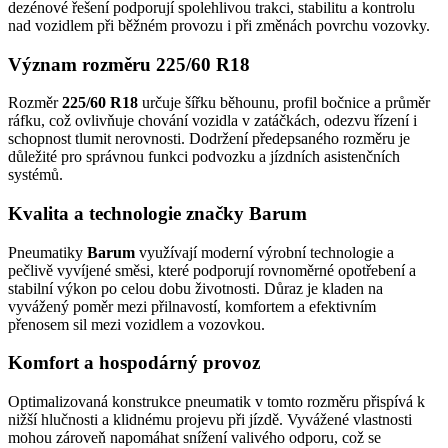
dezénové řešení podporují spolehlivou trakci, stabilitu a kontrolu
nad vozidlem při běžném provozu i při změnách povrchu vozovky.
Význam rozměru 225/60 R18
Rozměr
225/60 R18
určuje šířku běhounu, profil bočnice a průměr
ráfku, což ovlivňuje chování vozidla v zatáčkách, odezvu řízení i
schopnost tlumit nerovnosti. Dodržení předepsaného rozměru je
důležité pro správnou funkci podvozku a jízdních asistenčních
systémů.
Kvalita a technologie značky Barum
Pneumatiky
Barum
využívají moderní výrobní technologie a
pečlivě vyvíjené směsi, které podporují rovnoměrné opotřebení a
stabilní výkon po celou dobu životnosti. Důraz je kladen na
vyvážený poměr mezi přilnavostí, komfortem a efektivním
přenosem sil mezi vozidlem a vozovkou.
Komfort a hospodárný provoz
Optimalizovaná konstrukce pneumatik v tomto rozměru přispívá k
nižší hlučnosti a klidnému projevu při jízdě. Vyvážené vlastnosti
mohou zároveň napomáhat snížení valivého odporu, což se