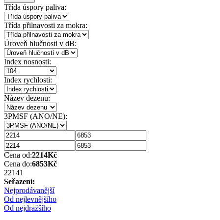
Třída úspory paliva:
Třída přilnavosti za mokra:
Úroveň hlučnosti v dB:
Index nosnosti:
Index rychlosti:
Název dezenu:
3PMSF (ANO/NE):
Cena od:
2214
Kč
Cena do:
6853
Kč
2214
1
Seřazení:
Nejprodávanější
Od nejlevnějšího
Od nejdražšího