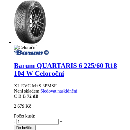
Barum QUARTARIS 6
225/60 R18
104 W Celoroční
XL EVC M+S 3PMSF
Není skladem
Sledovat naskldnění
C
B
B
72 dB
2 679 Kč
Počet kusů:
-
+
Do košíku