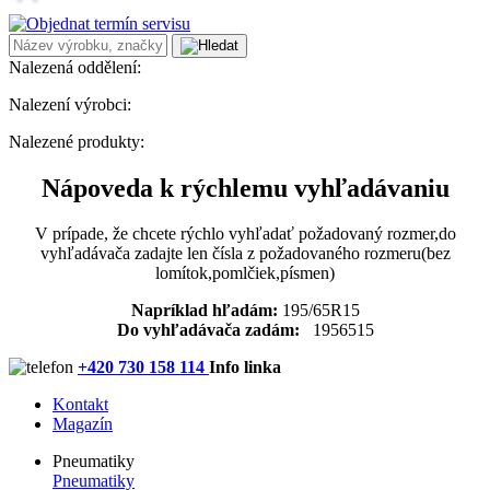
Nalezená oddělení:
Nalezení výrobci:
Nalezené produkty:
Nápoveda k rýchlemu vyhľadávaniu
V prípade, že chcete rýchlo vyhľadať požadovaný rozmer,do
vyhľadávača zadajte len čísla z požadovaného rozmeru(bez
lomítok,pomlčiek,písmen)
Napríklad hľadám:
195/65R15
Do vyhľadávača zadám:
1956515
+420 730 158 114
Info linka
Kontakt
Magazín
Pneumatiky
Pneumatiky