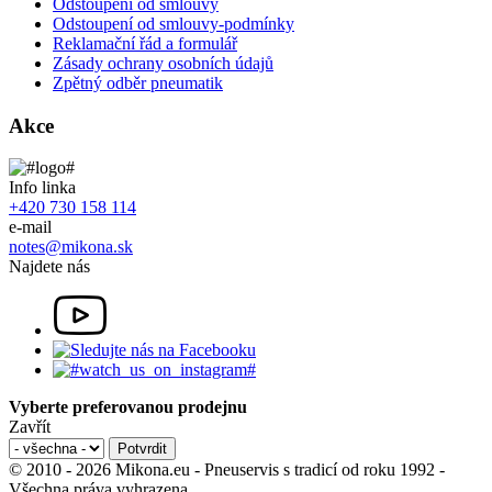
Odstoupení od smlouvy
Odstoupení od smlouvy-podmínky
Reklamační řád a formulář
Zásady ochrany osobních údajů
Zpětný odběr pneumatik
Akce
Info linka
+420 730 158 114
e-mail
notes@mikona.sk
Najdete nás
Vyberte preferovanou prodejnu
Zavřít
© 2010 - 2026 Mikona.eu - Pneuservis s tradicí od roku 1992 -
Všechna práva vyhrazena