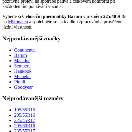
pozitivně projeví na spotřebě paliva a celkovém komfortu při
každodenním používání vozidla.
Vyberte si
Celoroční pneumatiky Barum
v rozměru
225/40 R19
na
Mikona.eu
a spolehněte se na kvalitní zpracování a prověřené
jízdní vlastnosti.
Nejprodávanější značky
Continental
Barum
Matador
Semperit
Hankook
Michelin
Pirelli
Goodyear
Nejprodávanější rozměry
195/65R15
205/55R16
225/45R17
205/60R16
235/55R17