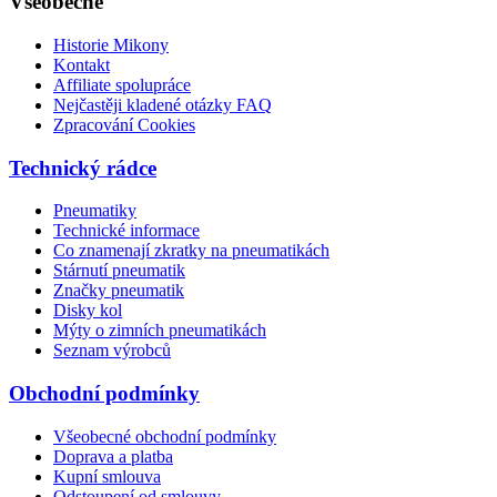
Všeobecné
Historie Mikony
Kontakt
Affiliate spolupráce
Nejčastěji kladené otázky FAQ
Zpracování Cookies
Technický rádce
Pneumatiky
Technické informace
Co znamenají zkratky na pneumatikách
Stárnutí pneumatik
Značky pneumatik
Disky kol
Mýty o zimních pneumatikách
Seznam výrobců
Obchodní podmínky
Všeobecné obchodní podmínky
Doprava a platba
Kupní smlouva
Odstoupení od smlouvy