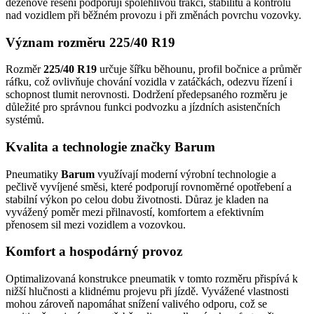
dezénové řešení podporují spolehlivou trakci, stabilitu a kontrolu
nad vozidlem při běžném provozu i při změnách povrchu vozovky.
Význam rozměru 225/40 R19
Rozměr
225/40 R19
určuje šířku běhounu, profil bočnice a průměr
ráfku, což ovlivňuje chování vozidla v zatáčkách, odezvu řízení i
schopnost tlumit nerovnosti. Dodržení předepsaného rozměru je
důležité pro správnou funkci podvozku a jízdních asistenčních
systémů.
Kvalita a technologie značky Barum
Pneumatiky
Barum
využívají moderní výrobní technologie a
pečlivě vyvíjené směsi, které podporují rovnoměrné opotřebení a
stabilní výkon po celou dobu životnosti. Důraz je kladen na
vyvážený poměr mezi přilnavostí, komfortem a efektivním
přenosem sil mezi vozidlem a vozovkou.
Komfort a hospodárný provoz
Optimalizovaná konstrukce pneumatik v tomto rozměru přispívá k
nižší hlučnosti a klidnému projevu při jízdě. Vyvážené vlastnosti
mohou zároveň napomáhat snížení valivého odporu, což se