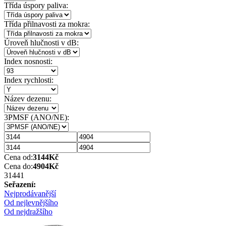
Třída úspory paliva:
Třída přilnavosti za mokra:
Úroveň hlučnosti v dB:
Index nosnosti:
Index rychlosti:
Název dezenu:
3PMSF (ANO/NE):
Cena od:
3144
Kč
Cena do:
4904
Kč
3144
1
Seřazení:
Nejprodávanější
Od nejlevnějšího
Od nejdražšího