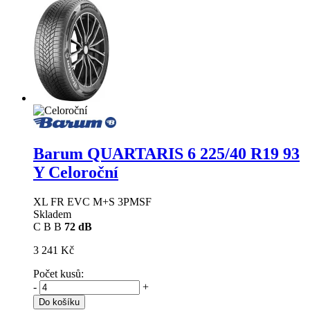
Barum QUARTARIS 6
225/40 R19 93
Y Celoroční
XL FR EVC M+S 3PMSF
Skladem
C
B
B
72 dB
3 241 Kč
Počet kusů:
-
+
Do košíku