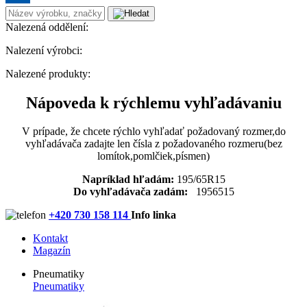
Nalezená oddělení:
Nalezení výrobci:
Nalezené produkty:
Nápoveda k rýchlemu vyhľadávaniu
V prípade, že chcete rýchlo vyhľadať požadovaný rozmer,do
vyhľadávača zadajte len čísla z požadovaného rozmeru(bez
lomítok,pomlčiek,písmen)
Napríklad hľadám:
195/65R15
Do vyhľadávača zadám:
1956515
+420 730 158 114
Info linka
Kontakt
Magazín
Pneumatiky
Pneumatiky