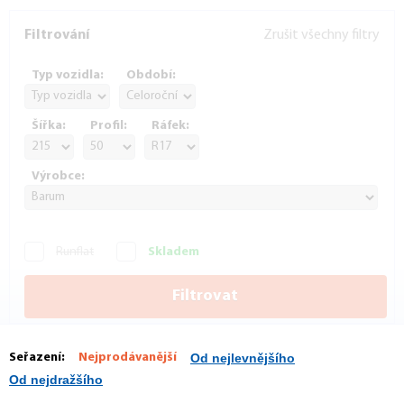
Filtrování
Zrušit všechny filtry
Typ vozidla:
Období:
Šířka:
Profil:
Ráfek:
Výrobce:
Runflat
Skladem
Filtrovat
Seřazení:
Nejprodávanější
Od nejlevnějšího
Od nejdražšího