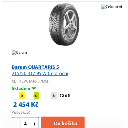
Barum QUARTARIS 5
215/50 R17 95 W Celoroční
XL FR EVC M+S 3PMSF
Skladem
72 dB
D
C
B
2 454 Kč
Počet kusů:
Do košíku
-
+