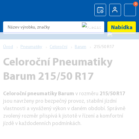
0
Nabídka
Úvod
Pneumatiky
Celoroční
Barum
215/50 R17
Celoroční Pneumatiky
Barum 215/50 R17
Celoroční pneumatiky Barum
v rozměru
215/50 R17
jsou navrženy pro bezpečný provoz, stabilní jízdní
vlastnosti a vyvážený výkon v daném období. Správně
zvolený rozměr přispívá k jistotě v řízení a komfortní
jízdě v každodenních podmínkách.