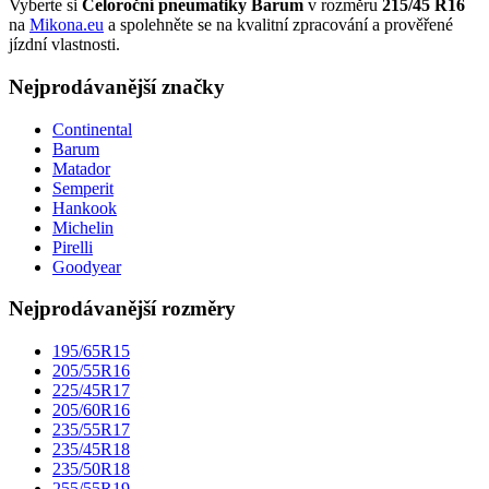
Vyberte si
Celoroční pneumatiky Barum
v rozměru
215/45 R16
na
Mikona.eu
a spolehněte se na kvalitní zpracování a prověřené
jízdní vlastnosti.
Nejprodávanější značky
Continental
Barum
Matador
Semperit
Hankook
Michelin
Pirelli
Goodyear
Nejprodávanější rozměry
195/65R15
205/55R16
225/45R17
205/60R16
235/55R17
235/45R18
235/50R18
255/55R19