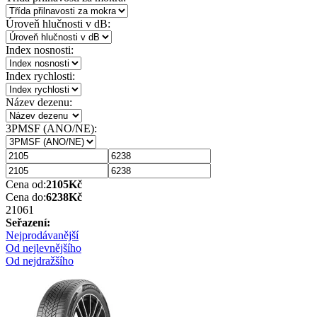
Úroveň hlučnosti v dB:
Index nosnosti:
Index rychlosti:
Název dezenu:
3PMSF (ANO/NE):
Cena od:
2105
Kč
Cena do:
6238
Kč
2106
1
Seřazení:
Nejprodávanější
Od nejlevnějšího
Od nejdražšího