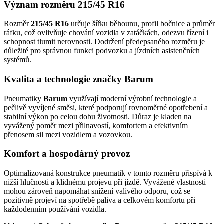
Význam rozměru 215/45 R16
Rozměr
215/45 R16
určuje šířku běhounu, profil bočnice a průměr
ráfku, což ovlivňuje chování vozidla v zatáčkách, odezvu řízení i
schopnost tlumit nerovnosti. Dodržení předepsaného rozměru je
důležité pro správnou funkci podvozku a jízdních asistenčních
systémů.
Kvalita a technologie značky Barum
Pneumatiky
Barum
využívají moderní výrobní technologie a
pečlivě vyvíjené směsi, které podporují rovnoměrné opotřebení a
stabilní výkon po celou dobu životnosti. Důraz je kladen na
vyvážený poměr mezi přilnavostí, komfortem a efektivním
přenosem sil mezi vozidlem a vozovkou.
Komfort a hospodárný provoz
Optimalizovaná konstrukce pneumatik v tomto rozměru přispívá k
nižší hlučnosti a klidnému projevu při jízdě. Vyvážené vlastnosti
mohou zároveň napomáhat snížení valivého odporu, což se
pozitivně projeví na spotřebě paliva a celkovém komfortu při
každodenním používání vozidla.