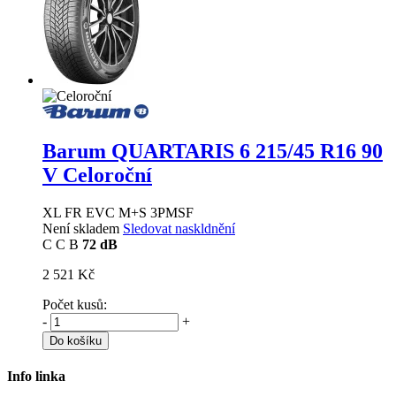
Barum QUARTARIS 6
215/45 R16 90
V Celoroční
XL FR EVC M+S 3PMSF
Není skladem
Sledovat naskldnění
C
C
B
72 dB
2 521 Kč
Počet kusů:
-
+
Do košíku
Info linka