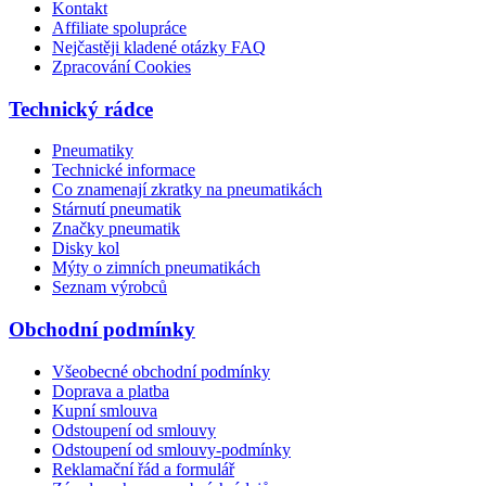
Kontakt
Affiliate spolupráce
Nejčastěji kladené otázky FAQ
Zpracování Cookies
Technický rádce
Pneumatiky
Technické informace
Co znamenají zkratky na pneumatikách
Stárnutí pneumatik
Značky pneumatik
Disky kol
Mýty o zimních pneumatikách
Seznam výrobců
Obchodní podmínky
Všeobecné obchodní podmínky
Doprava a platba
Kupní smlouva
Odstoupení od smlouvy
Odstoupení od smlouvy-podmínky
Reklamační řád a formulář