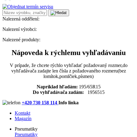
Nalezená oddělení:
Nalezení výrobci:
Nalezené produkty:
Nápoveda k rýchlemu vyhľadávaniu
V prípade, že chcete rýchlo vyhľadať požadovaný rozmer,do
vyhľadávača zadajte len čísla z požadovaného rozmeru(bez
lomítok,pomlčiek,písmen)
Napríklad hľadám:
195/65R15
Do vyhľadávača zadám:
1956515
+420 730 158 114
Info linka
Kontakt
Magazín
Pneumatiky
Pneumatiky