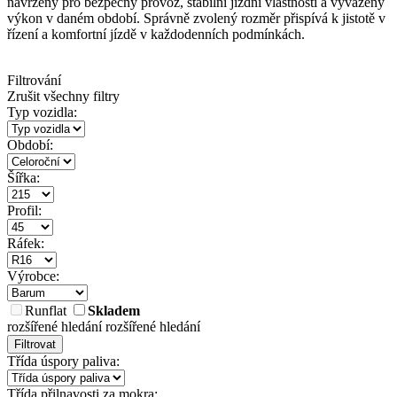
navrženy pro bezpečný provoz, stabilní jízdní vlastnosti a vyvážený
výkon v daném období. Správně zvolený rozměr přispívá k jistotě v
řízení a komfortní jízdě v každodenních podmínkách.
Filtrování
Zrušit všechny filtry
Typ vozidla:
Období:
Šířka:
Profil:
Ráfek:
Výrobce:
Runflat
Skladem
rozšířené hledání
rozšířené hledání
Filtrovat
Třída úspory paliva:
Třída přilnavosti za mokra: