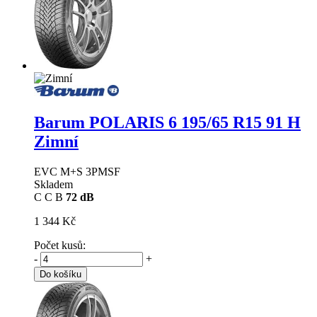
Barum POLARIS 6
195/65 R15 91 H
Zimní
EVC M+S 3PMSF
Skladem
C
C
B
72 dB
1 344 Kč
Počet kusů:
-
+
Do košíku