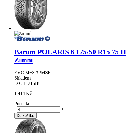
Barum POLARIS 6
175/50 R15 75 H
Zimní
EVC M+S 3PMSF
Skladem
D
C
B
71 dB
1 414 Kč
Počet kusů:
-
+
Do košíku