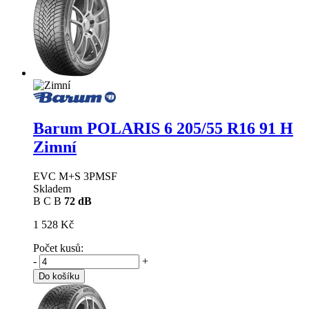
Barum POLARIS 6
205/55 R16 91 H
Zimní
EVC M+S 3PMSF
Skladem
B
C
B
72 dB
1 528 Kč
Počet kusů:
-
+
Do košíku