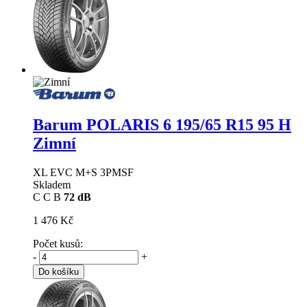
Barum POLARIS 6
195/65 R15 95 H
Zimní
XL EVC M+S 3PMSF
Skladem
C
C
B
72 dB
1 476 Kč
Počet kusů:
-
+
Do košíku