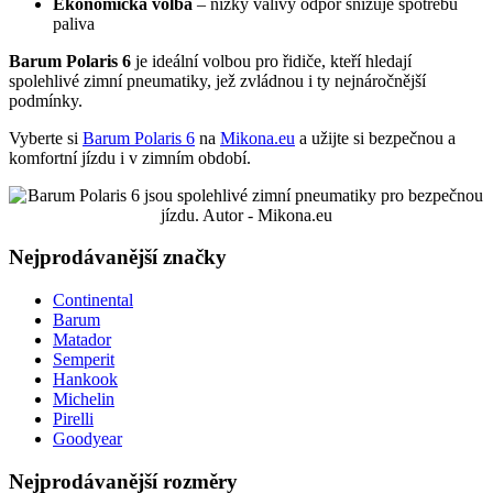
Ekonomická volba
– nízký valivý odpor snižuje spotřebu
paliva
Barum Polaris 6
je ideální volbou pro řidiče, kteří hledají
spolehlivé zimní pneumatiky, jež zvládnou i ty nejnáročnější
podmínky.
Vyberte si
Barum Polaris 6
na
Mikona.eu
a užijte si bezpečnou a
komfortní jízdu i v zimním období.
Nejprodávanější značky
Continental
Barum
Matador
Semperit
Hankook
Michelin
Pirelli
Goodyear
Nejprodávanější rozměry