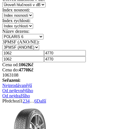
Index nosnosti:
Index rychlosti:
Název dezenu:
3PMSF (ANO/NE):
Cena od:
1062
Kč
Cena do:
4770
Kč
1063
108
Seřazení:
Nejprodávanější
Od nejlevnějšího
Od nejdražšího
Předchozí
1
2
3
4
…
6
Další