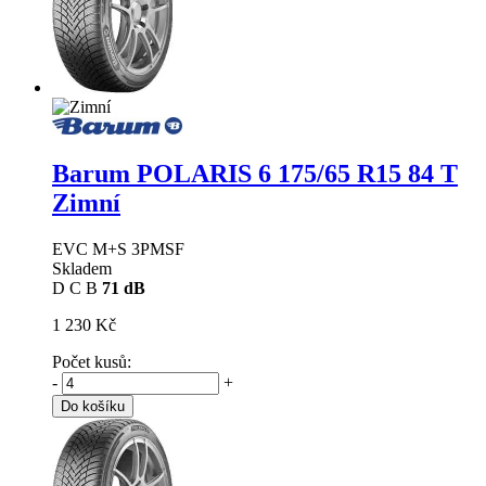
Barum POLARIS 6
175/65 R15 84 T
Zimní
EVC M+S 3PMSF
Skladem
D
C
B
71 dB
1 230 Kč
Počet kusů:
-
+
Do košíku