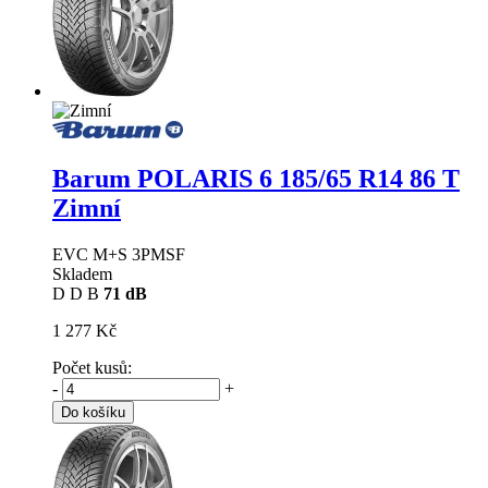
Barum POLARIS 6
185/65 R14 86 T
Zimní
EVC M+S 3PMSF
Skladem
D
D
B
71 dB
1 277 Kč
Počet kusů:
-
+
Do košíku