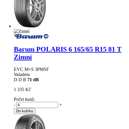
Barum POLARIS 6
165/65 R15 81 T
Zimní
EVC M+S 3PMSF
Skladem
D
D
B
71 dB
1 335 Kč
Počet kusů:
-
+
Do košíku