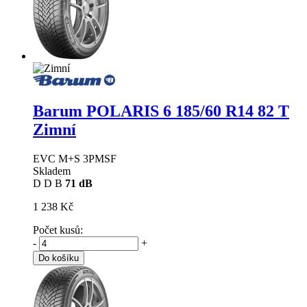
Barum POLARIS 6
185/60 R14 82 T
Zimní
EVC M+S 3PMSF
Skladem
D
D
B
71 dB
1 238 Kč
Počet kusů:
-
+
Do košíku