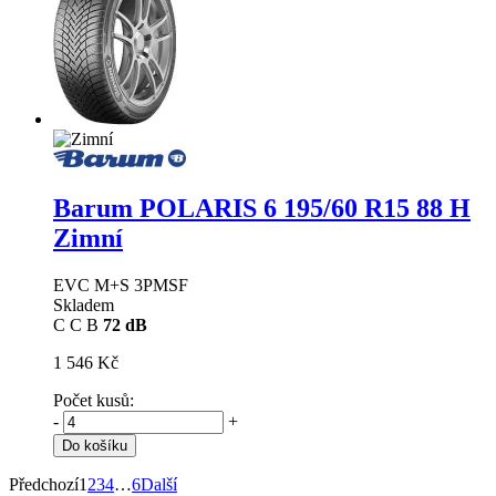
Barum POLARIS 6
195/60 R15 88 H
Zimní
EVC M+S 3PMSF
Skladem
C
C
B
72 dB
1 546 Kč
Počet kusů:
-
+
Do košíku
Předchozí
1
2
3
4
…
6
Další