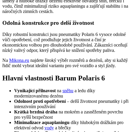
lamely a hluboké drážky dezénu efektivně odvádějí sníh, břečku i
vodu, čímž minimalizují riziko aquaplaningu a zajišťují stabilitu i na
náročných zimních cestách.
Odolná konstrukce pro delší životnost
Díky robustní konstrukci jsou pneumatiky Polaris 6 vysoce odolné
vůči opotřebení, což prodlužuje jejich životnost a činí je
ekonomickou volbou pro dlouhodobé používání. Zákazníci oceňují
nízký valivý odpor, který přispívá ke snížení spotřeby paliva.
Na
Mikona.eu
najdete široký výběr rozměrů a dezénů, aby si každý
řidič mohl vybrat ideální variantu pro své vozidlo a styl jízdy.
Hlavní vlastnosti Barum Polaris 6
Vynikající přilnavost
na
sněhu
a ledu díky
modernizovanému dezénu
Odolnost proti opotřebení
– delší životnost pneumatiky i při
intenzivním používání
Krátká brzdná dráha
na mokrém a zasněženém povrchu
pro vyšší bezpečnost
Minimalizace aquaplaningu
díky hlubokým drážkám pro
efektivní odvod
vody
a břečky