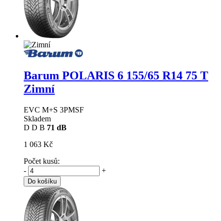
Barum POLARIS 6
155/65 R14 75 T
Zimní
EVC M+S 3PMSF
Skladem
D
D
B
71 dB
1 063 Kč
Počet kusů:
-
+
Do košíku