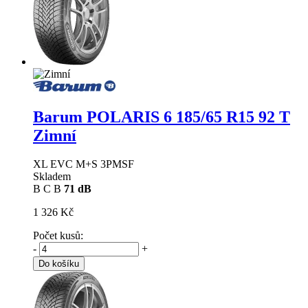
Barum POLARIS 6
185/65 R15 92 T
Zimní
XL EVC M+S 3PMSF
Skladem
B
C
B
71 dB
1 326 Kč
Počet kusů:
-
+
Do košíku