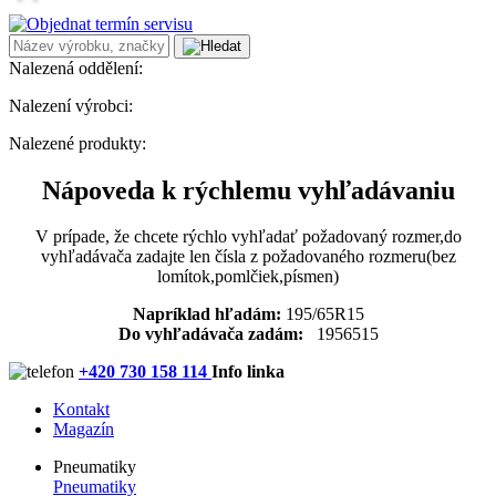
Nalezená oddělení:
Nalezení výrobci:
Nalezené produkty:
Nápoveda k rýchlemu vyhľadávaniu
V prípade, že chcete rýchlo vyhľadať požadovaný rozmer,do
vyhľadávača zadajte len čísla z požadovaného rozmeru(bez
lomítok,pomlčiek,písmen)
Napríklad hľadám:
195/65R15
Do vyhľadávača zadám:
1956515
+420 730 158 114
Info linka
Kontakt
Magazín
Pneumatiky
Pneumatiky