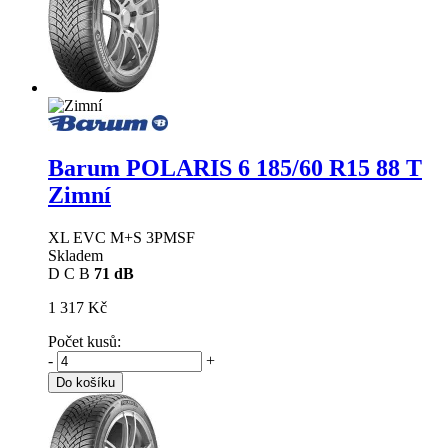
Barum POLARIS 6
185/60 R15 88 T
Zimní
XL EVC M+S 3PMSF
Skladem
D
C
B
71 dB
1 317 Kč
Počet kusů:
-
+
Do košíku