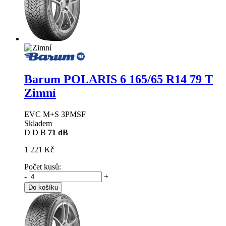
Barum POLARIS 6
165/65 R14 79 T
Zimní
EVC M+S 3PMSF
Skladem
D
D
B
71 dB
1 221 Kč
Počet kusů:
-
+
Do košíku