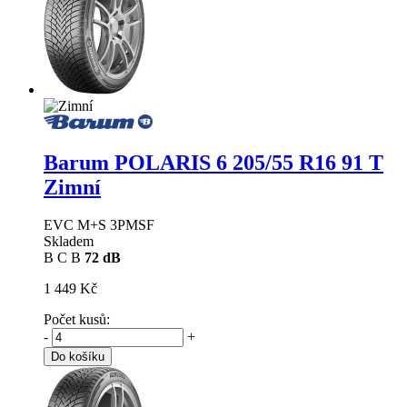
Barum POLARIS 6
205/55 R16 91 T
Zimní
EVC M+S 3PMSF
Skladem
B
C
B
72 dB
1 449 Kč
Počet kusů:
-
+
Do košíku