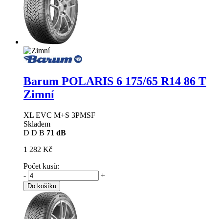
Barum POLARIS 6
175/65 R14 86 T
Zimní
XL EVC M+S 3PMSF
Skladem
D
D
B
71 dB
1 282 Kč
Počet kusů:
-
+
Do košíku