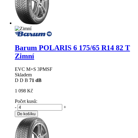
Barum POLARIS 6
175/65 R14 82 T
Zimní
EVC M+S 3PMSF
Skladem
D
D
B
71 dB
1 098 Kč
Počet kusů:
-
+
Do košíku