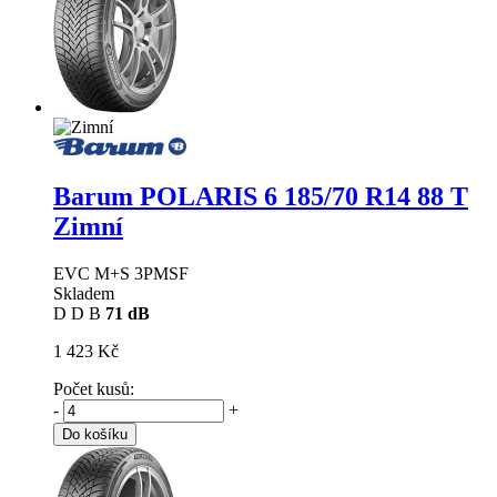
Barum POLARIS 6
185/70 R14 88 T
Zimní
EVC M+S 3PMSF
Skladem
D
D
B
71 dB
1 423 Kč
Počet kusů:
-
+
Do košíku