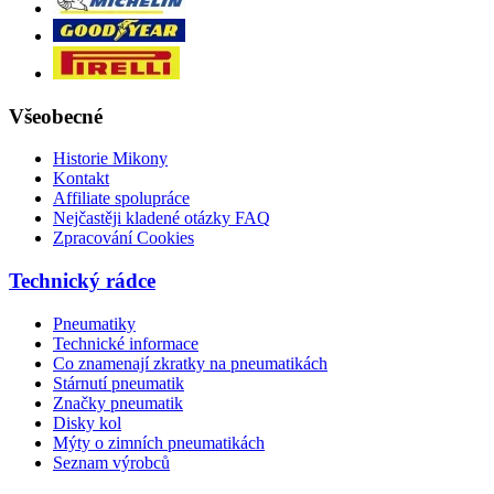
Všeobecné
Historie Mikony
Kontakt
Affiliate spolupráce
Nejčastěji kladené otázky FAQ
Zpracování Cookies
Technický rádce
Pneumatiky
Technické informace
Co znamenají zkratky na pneumatikách
Stárnutí pneumatik
Značky pneumatik
Disky kol
Mýty o zimních pneumatikách
Seznam výrobců