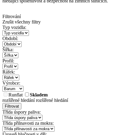
hledající spolehlivost a bezpečnost na zimních silnicích.
Filtrování
Zrušit všechny filtry
Typ vozidla:
Období:
Šířka:
Profil:
Ráfek:
Výrobce:
Runflat
Skladem
rozšířené hledání
rozšířené hledání
Filtrovat
Třída úspory paliva:
Třída přilnavosti za mokra:
Úroveň hlučnosti v dB: