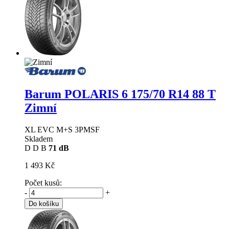
Barum POLARIS 6
175/70 R14 88 T
Zimní
XL EVC M+S 3PMSF
Skladem
D
D
B
71 dB
1 493 Kč
Počet kusů:
-
+
Do košíku