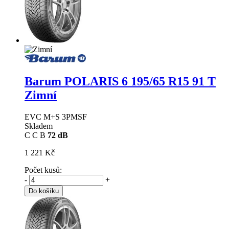
Barum POLARIS 6
195/65 R15 91 T
Zimní
EVC M+S 3PMSF
Skladem
C
C
B
72 dB
1 221 Kč
Počet kusů:
-
+
Do košíku