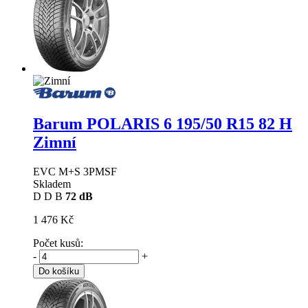
Barum POLARIS 6
195/50 R15 82 H
Zimní
EVC M+S 3PMSF
Skladem
D
D
B
72 dB
1 476 Kč
Počet kusů:
-
+
Do košíku