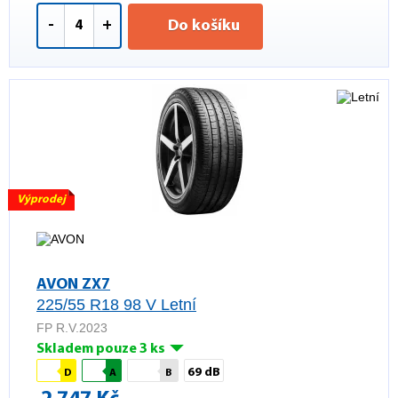
-
+
Do košíku
Výprodej
AVON ZX7
225/55 R18 98 V Letní
FP R.V.2023
Skladem pouze 3 ks
69 dB
D
A
B