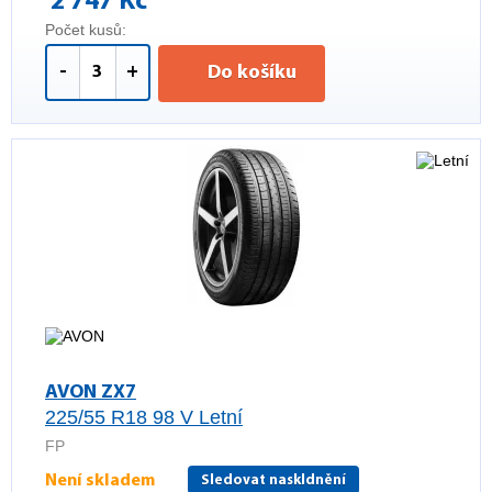
2 747 Kč
Počet kusů:
-
+
Do košíku
AVON ZX7
225/55 R18 98 V Letní
FP
Není skladem
Sledovat naskldnění