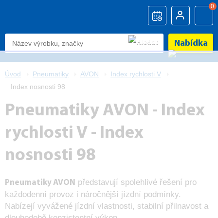
0
Nabídka
Úvod
Pneumatiky
AVON
Index rychlosti V
Index nosnosti 98
Pneumatiky AVON - Index
rychlosti V - Index
nosnosti 98
představují spolehlivé řešení pro
Pneumatiky AVON
každodenní provoz i náročnější jízdní podmínky.
Nabízejí vyvážené jízdní vlastnosti, stabilní přilnavost a
dlouhodobě konzistentní výkon.