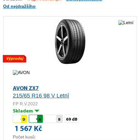
Od nejdražšího
Výprodej
AVON ZX7
215/65 R16 98 V Letní
FP R.V.2022
Skladem
69 dB
D
A
B
1 567 Kč
Počet kusů: