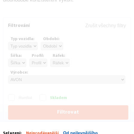
Zrušit všechny filtry
Filtrování
Typ vozidla:
Období:
Šířka:
Profil:
Ráfek:
Výrobce:
Runflat
Skladem
Filtrovat
Od nejlevnějšího
Seřazení:
Nejprodávanější