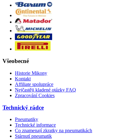
Všeobecné
Historie Mikony
Kontakt
Affiliate spolupráce
Nejčastěji kladené otázky FAQ
Zpracování Cookies
Technický rádce
Pneumatiky
Technické informace
Co znamenají zkratky na pneumatikách
Stárnutí pneumatik