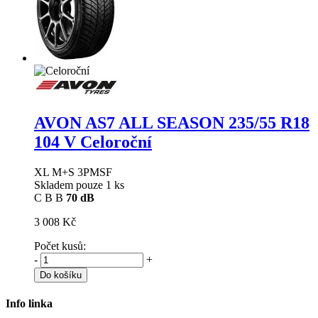
AVON AS7 ALL SEASON
235/55 R18
104 V Celoroční
XL M+S 3PMSF
Skladem pouze 1 ks
C
B
B
70 dB
3 008 Kč
Počet kusů:
-
+
Do košíku
Info linka