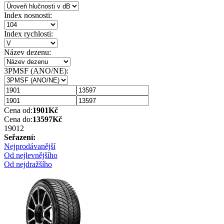
Index nosnosti:
Index rychlosti:
Název dezenu:
3PMSF (ANO/NE):
Cena od:
1901
Kč
Cena do:
13597
Kč
1901
2
Seřazení:
Nejprodávanější
Od nejlevnějšího
Od nejdražšího