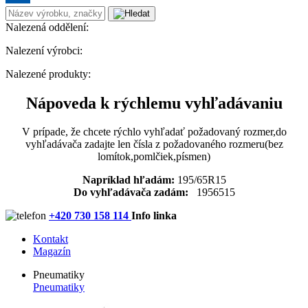
Nalezená oddělení:
Nalezení výrobci:
Nalezené produkty:
Nápoveda k rýchlemu vyhľadávaniu
V prípade, že chcete rýchlo vyhľadať požadovaný rozmer,do
vyhľadávača zadajte len čísla z požadovaného rozmeru(bez
lomítok,pomlčiek,písmen)
Napríklad hľadám:
195/65R15
Do vyhľadávača zadám:
1956515
+420 730 158 114
Info linka
Kontakt
Magazín
Pneumatiky
Pneumatiky