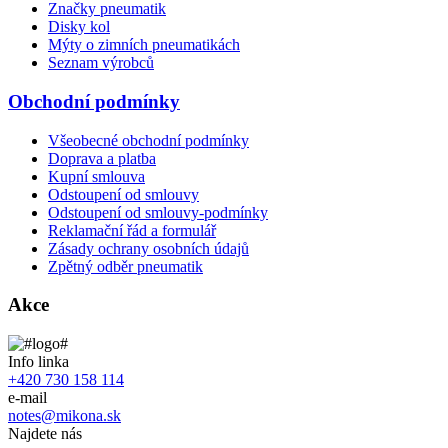
Značky pneumatik
Disky kol
Mýty o zimních pneumatikách
Seznam výrobců
Obchodní podmínky
Všeobecné obchodní podmínky
Doprava a platba
Kupní smlouva
Odstoupení od smlouvy
Odstoupení od smlouvy-podmínky
Reklamační řád a formulář
Zásady ochrany osobních údajů
Zpětný odběr pneumatik
Akce
Info linka
+420 730 158 114
e-mail
notes@mikona.sk
Najdete nás