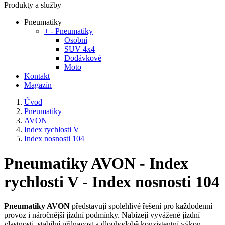
Produkty a služby
Pneumatiky
+
-
Pneumatiky
Osobní
SUV 4x4
Dodávkové
Moto
Kontakt
Magazín
Úvod
Pneumatiky
AVON
Index rychlosti V
Index nosnosti 104
Pneumatiky AVON - Index
rychlosti V - Index nosnosti 104
Pneumatiky AVON
představují spolehlivé řešení pro každodenní
provoz i náročnější jízdní podmínky. Nabízejí vyvážené jízdní
vlastnosti, stabilní přilnavost a dlouhodobě konzistentní výkon.