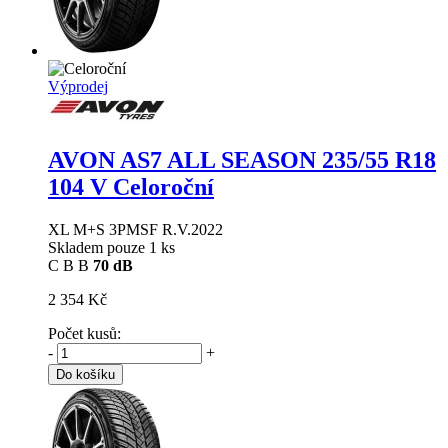
Výprodej
AVON AS7 ALL SEASON
235/55 R18
104 V Celoroční
XL M+S 3PMSF R.V.2022
Skladem pouze 1 ks
C
B
B
70 dB
2 354 Kč
Počet kusů:
-
+
Do košíku