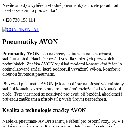
Nevíte si rady s výběrem vhodné pneumatiky a chcete poradit od
našeho servisního pracovníka?
+420 730 158 114
Pneumatiky AVON
Pneumatiky AVON
jsou navrženy s důrazem na bezpečnost,
stabilitu a předvídatelné chování vozidla v různých provozních
podmínkách. Značka AVON využívá moderní konstrukční řešení a
optimalizované směsi, které podporují vyvážený výkon, komfort a
dlouhou životnost pneumatik.
Při vývoji pneumatik AVON je kladen důraz na přesné vedení stopy,
stabilní kontakt s vozovkou a rovnoměrné rozložení sil v kontaktní
ploše. Tyto vlastnosti se pozitivně projevují při brzdění, akceleraci i
průjezdu zatáčkami a přispívají k vyšší úrovni bezpečnosti.
Kvalita a technologie značky AVON
Nabídka pneumatik AVON zahrnuje řešení pro osobní vozy, SUV i
lehká užitková vozidla. K dispozici jsou letní, zimní i celoroční