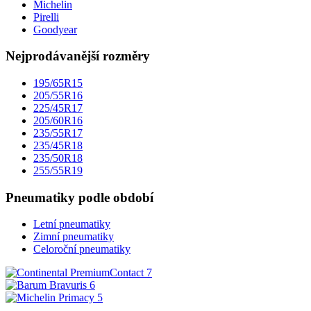
Michelin
Pirelli
Goodyear
Nejprodávanější rozměry
195/65R15
205/55R16
225/45R17
205/60R16
235/55R17
235/45R18
235/50R18
255/55R19
Pneumatiky podle období
Letní pneumatiky
Zimní pneumatiky
Celoroční pneumatiky