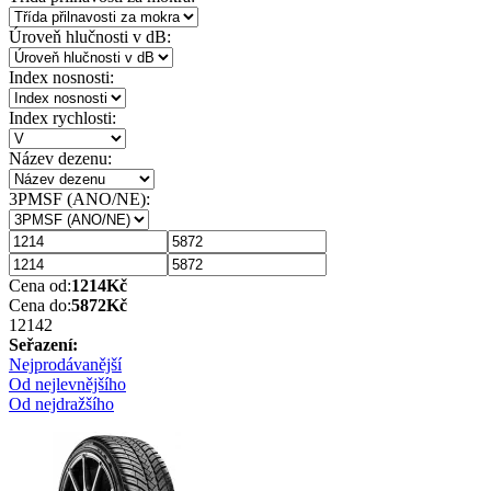
Úroveň hlučnosti v dB:
Index nosnosti:
Index rychlosti:
Název dezenu:
3PMSF (ANO/NE):
Cena od:
1214
Kč
Cena do:
5872
Kč
1214
2
Seřazení:
Nejprodávanější
Od nejlevnějšího
Od nejdražšího