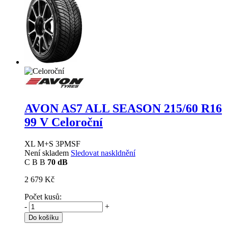
AVON AS7 ALL SEASON
215/60 R16
99 V Celoroční
XL M+S 3PMSF
Není skladem
Sledovat naskldnění
C
B
B
70 dB
2 679 Kč
Počet kusů:
-
+
Do košíku