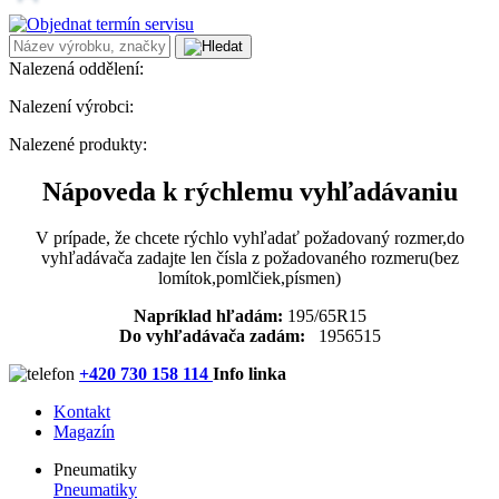
Nalezená oddělení:
Nalezení výrobci:
Nalezené produkty:
Nápoveda k rýchlemu vyhľadávaniu
V prípade, že chcete rýchlo vyhľadať požadovaný rozmer,do
vyhľadávača zadajte len čísla z požadovaného rozmeru(bez
lomítok,pomlčiek,písmen)
Napríklad hľadám:
195/65R15
Do vyhľadávača zadám:
1956515
+420 730 158 114
Info linka
Kontakt
Magazín
Pneumatiky
Pneumatiky