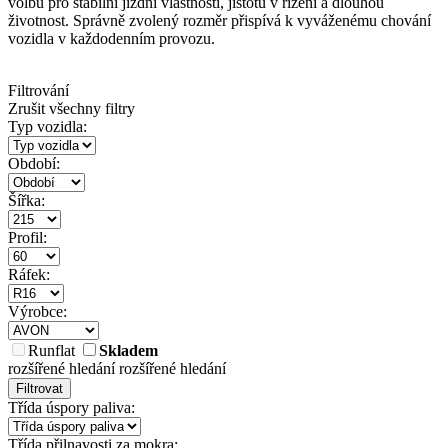
volbu pro stabilní jízdní vlastnosti, jistotu v řízení a dlouhou
životnost. Správně zvolený rozměr přispívá k vyváženému chování
vozidla v každodenním provozu.
Filtrování
Zrušit všechny filtry
Typ vozidla:
Období:
Šířka:
Profil:
Ráfek:
Výrobce:
Runflat
Skladem
rozšířené hledání
rozšířené hledání
Filtrovat
Třída úspory paliva:
Třída přilnavosti za mokra: