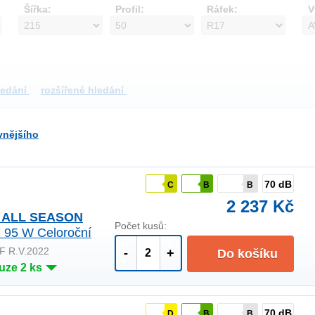
Šířka:
Profil:
Ráfek:
V
ledání
rozšířené hledání
vnějšího
70 dB
C
B
B
2 237 Kč
 ALL SEASON
Počet kusů:
 95 W Celoroční
F R.V.2022
-
+
Do košíku
uze 2 ks
70 dB
D
B
B