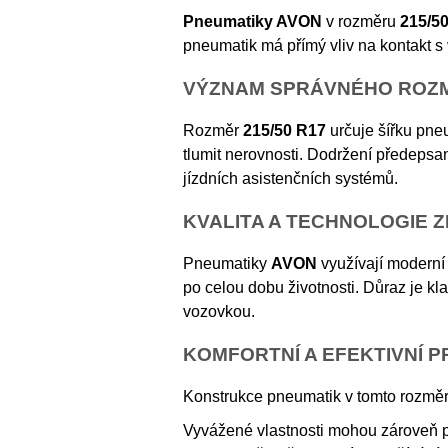
Pneumatiky AVON
v rozměru
215/5
pneumatik má přímý vliv na kontakt s 
VÝZNAM SPRÁVNÉHO ROZ
Rozměr
215/50 R17
určuje šířku pneu
tlumit nerovnosti. Dodržení předepsa
jízdních asistenčních systémů.
KVALITA A TECHNOLOGIE 
Pneumatiky
AVON
využívají moderní 
po celou dobu životnosti. Důraz je k
vozovkou.
KOMFORTNÍ A EFEKTIVNÍ 
Konstrukce pneumatik v tomto rozměru 
Vyvážené vlastnosti mohou zároveň po