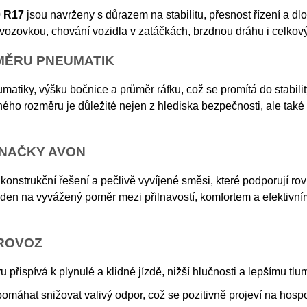
0 R17
jsou navrženy s důrazem na stabilitu, přesnost řízení a 
vozovkou, chování vozidla v zatáčkách, brzdnou dráhu i celkový 
MĚRU PNEUMATIK
matiky, výšku bočnice a průměr ráfku, což se promítá do stabilit
ného rozměru je důležité nejen z hlediska bezpečnosti, ale tak
ZNAČKY AVON
konstrukční řešení a pečlivě vyvíjené směsi, které podporují ro
laden na vyvážený poměr mezi přilnavostí, komfortem a efektivn
PROVOZ
přispívá k plynulé a klidné jízdě, nižší hlučnosti a lepšímu tlu
máhat snižovat valivý odpor, což se pozitivně projeví na hos