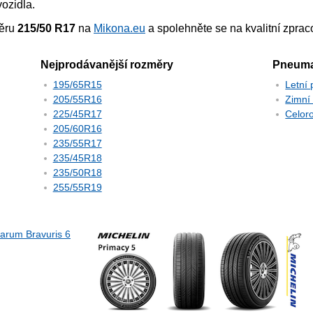
ozidla.
ěru
215/50 R17
na
Mikona.eu
a spolehněte se na kvalitní zpraco
Nejprodávanější rozměry
Pneuma
195/65R15
Letní
205/55R16
Zimní
225/45R17
Celor
205/60R16
235/55R17
235/45R18
235/50R18
255/55R19