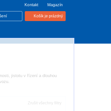
Kontakt
Magazín
šení
Košík je prázdný
nosti, jistotu v řízení a dlouhou
vozu.
Zrušit všechny filtry