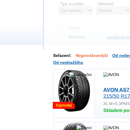
Typ vozidla:
Období:
Runflat
Skladem
rozšířené h
Seřazení:
Nejprodávanější
Od nejle
Od nejdražšího
AVON AS7
215/50 R17
XL M+S 3PMS
Výprodej
Skladem po