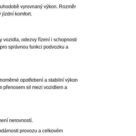
dlouhodobě vyrovnaný výkon. Rozměr
jízdní komfort.
y vozidla, odezvy řízení i schopnosti
é pro správnou funkci podvozku a
vnoměrné opotřebení a stabilní výkon
ím přenosem sil mezi vozidlem a
mení nerovností.
podárnosti provozu a celkovém