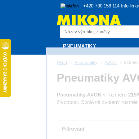
+420 730 158 114
Info link
PNEUMATIKY
Úvod
Pneumatiky
AVON
215/50
Pneumatiky AV
Pneumatiky AVON
v rozměru
215/
životnost. Správně zvolený rozměr
Filtrování