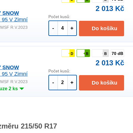
2 013 Kč
7 SNOW
Počet kusů:
 95 V Zimní
PMSF R.V.2023
-
+
Do košíku
70 dB
D
B
B
2 013 Kč
7 SNOW
Počet kusů:
 95 V Zimní
PMSF R.V.2023
-
+
Do košíku
uze 2 ks
změru 215/50 R17