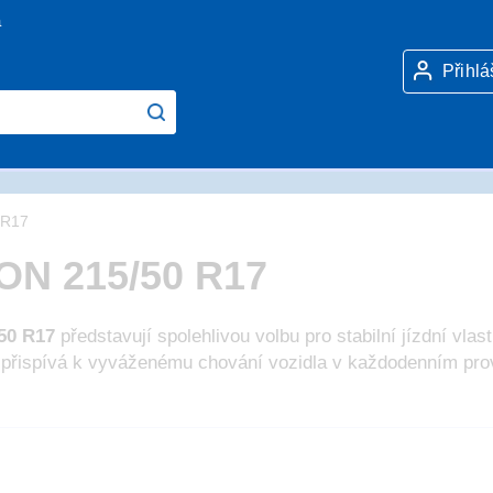
a
Přihlá
 R17
ON 215/50 R17
50 R17
představují spolehlivou volbu pro stabilní jízdní vlast
 přispívá k vyváženému chování vozidla v každodenním pro