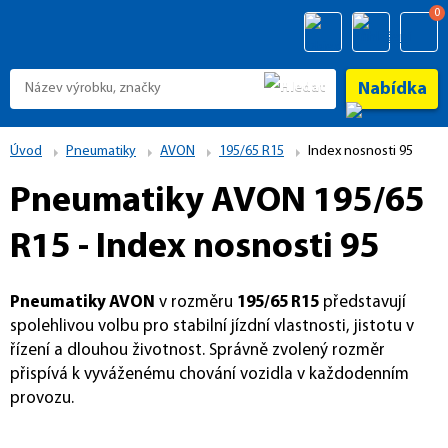
0
Nabídka
Úvod
Pneumatiky
AVON
195/65 R15
Index nosnosti 95
Pneumatiky AVON 195/65
R15 - Index nosnosti 95
Pneumatiky AVON
v rozměru
195/65 R15
představují
spolehlivou volbu pro stabilní jízdní vlastnosti, jistotu v
řízení a dlouhou životnost. Správně zvolený rozměr
přispívá k vyváženému chování vozidla v každodenním
provozu.