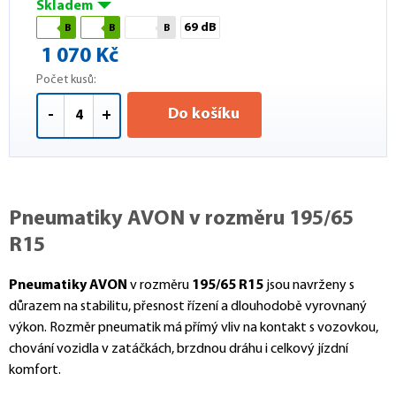
Skladem
69 dB
B
B
B
1 070 Kč
Počet kusů:
Do košíku
-
+
Pneumatiky AVON v rozměru 195/65
R15
Pneumatiky AVON
v rozměru
195/65 R15
jsou navrženy s
důrazem na stabilitu, přesnost řízení a dlouhodobě vyrovnaný
výkon. Rozměr pneumatik má přímý vliv na kontakt s vozovkou,
chování vozidla v zatáčkách, brzdnou dráhu i celkový jízdní
komfort.