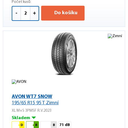
Počet kusů:
Do košíku
-
+
AVON WT7 SNOW
195/65 R15 95 T Zimní
XL M+S 3PMSF R.V.2023
Skladem
71 dB
D
B
B