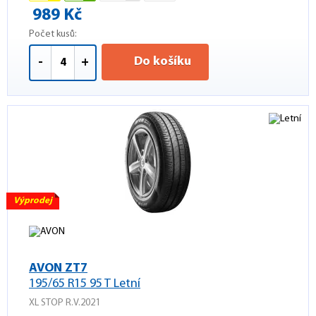
989 Kč
Počet kusů:
Do košíku
-
+
Výprodej
AVON ZT7
195/65 R15 95 T Letní
XL STOP R.V.2021