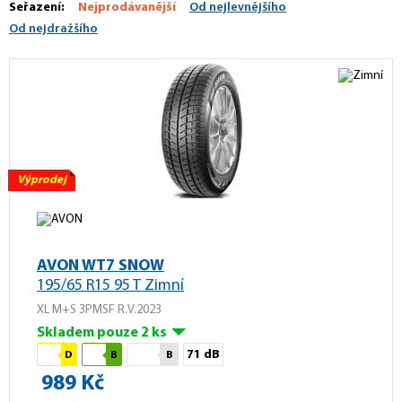
Seřazení:
Nejprodávanější
Od nejlevnějšího
Od nejdražšího
Výprodej
AVON WT7 SNOW
195/65 R15 95 T Zimní
XL M+S 3PMSF R.V.2023
Skladem pouze 2 ks
71 dB
D
B
B
989 Kč