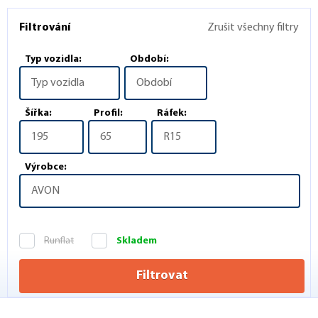
Filtrování
Zrušit všechny filtry
Typ vozidla:
Období:
Typ vozidla
Období
Šířka:
Profil:
Ráfek:
195
65
R15
Výrobce:
AVON
Runflat
Skladem
Filtrovat