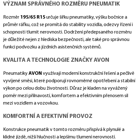
VÝZNAM SPRÁVNÉHO ROZMĚRU PNEUMATIK
Rozměr
195/65 R15
určuje šířku pneumatiky, výšku bočnice a
průměr ráfku, což se promítá do stability vozidla, odezvy řízení i
schopnosti tlumit nerovnosti. Dodržení předepsaného rozměru
je důležité nejen z hlediska bezpečnosti, ale také pro správnou
funkci podvozku a jízdních asistenčních systémů.
KVALITA A TECHNOLOGIE ZNAČKY AVON
Pneumatiky
AVON
využívají moderní konstrukční řešení a pečlivě
vyvíjené směsi, které podporují rovnoměrné opotřebení a stabilní
výkon po celou dobu životnosti. Důraz je kladen na vyvážený
poměr mezi přilnavostí, komfortem a efektivním přenosem sil
mezi vozidlem a vozovkou.
KOMFORTNÍ A EFEKTIVNÍ PROVOZ
Konstrukce pneumatik v tomto rozměru přispívá k plynulé a
klidné jízdě, nižší hlučnosti a lepšímu tlumení nerovností.