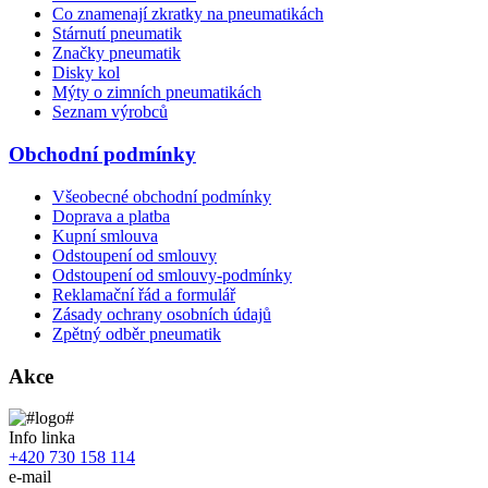
Co znamenají zkratky na pneumatikách
Stárnutí pneumatik
Značky pneumatik
Disky kol
Mýty o zimních pneumatikách
Seznam výrobců
Obchodní podmínky
Všeobecné obchodní podmínky
Doprava a platba
Kupní smlouva
Odstoupení od smlouvy
Odstoupení od smlouvy-podmínky
Reklamační řád a formulář
Zásady ochrany osobních údajů
Zpětný odběr pneumatik
Akce
Info linka
+420 730 158 114
e-mail