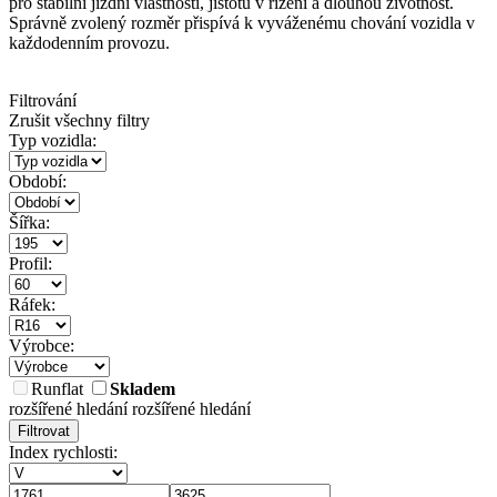
pro stabilní jízdní vlastnosti, jistotu v řízení a dlouhou životnost.
Správně zvolený rozměr přispívá k vyváženému chování vozidla v
každodenním provozu.
Filtrování
Zrušit všechny filtry
Typ vozidla:
Období:
Šířka:
Profil:
Ráfek:
Výrobce:
Runflat
Skladem
rozšířené hledání
rozšířené hledání
Filtrovat
Index rychlosti: