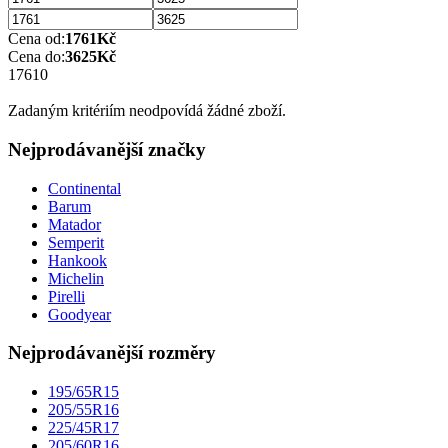
Cena od:
1761
Kč
Cena do:
3625
Kč
1761
0
Zadaným kritériím neodpovídá žádné zboží.
Nejprodávanější značky
Continental
Barum
Matador
Semperit
Hankook
Michelin
Pirelli
Goodyear
Nejprodávanější rozměry
195/65R15
205/55R16
225/45R17
205/60R16