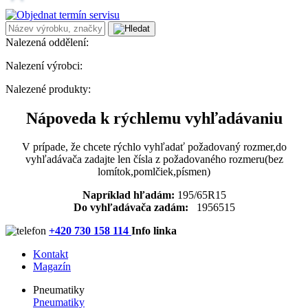
Nalezená oddělení:
Nalezení výrobci:
Nalezené produkty:
Nápoveda k rýchlemu vyhľadávaniu
V prípade, že chcete rýchlo vyhľadať požadovaný rozmer,do
vyhľadávača zadajte len čísla z požadovaného rozmeru(bez
lomítok,pomlčiek,písmen)
Napríklad hľadám:
195/65R15
Do vyhľadávača zadám:
1956515
+420 730 158 114
Info linka
Kontakt
Magazín
Pneumatiky
Pneumatiky