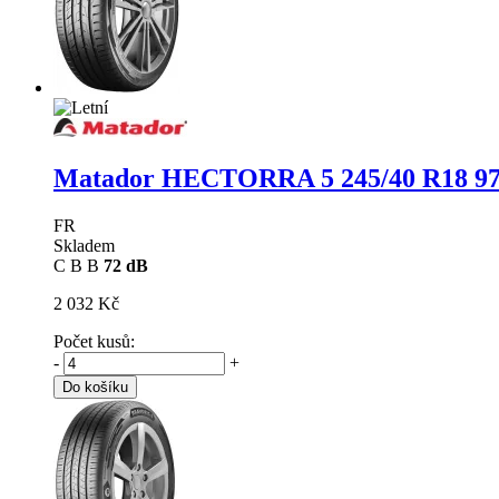
Matador HECTORRA 5
245/40 R18 97
FR
Skladem
C
B
B
72 dB
2 032 Kč
Počet kusů:
-
+
Do košíku