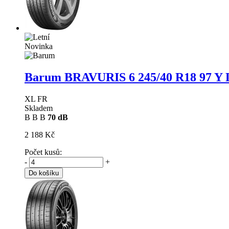
Novinka
Barum BRAVURIS 6
245/40 R18 97 Y 
XL FR
Skladem
B
B
B
70 dB
2 188 Kč
Počet kusů:
-
+
Do košíku