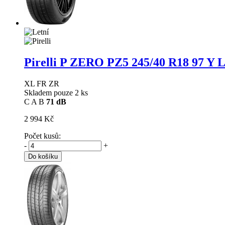
Pirelli P ZERO PZ5
245/40 R18 97 Y L
XL FR ZR
Skladem pouze 2 ks
C
A
B
71 dB
2 994 Kč
Počet kusů:
-
+
Do košíku