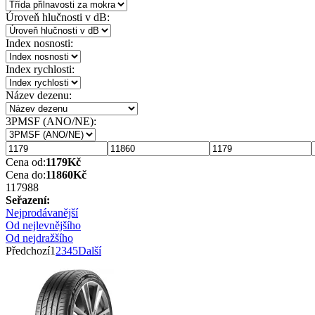
Úroveň hlučnosti v dB:
Index nosnosti:
Index rychlosti:
Název dezenu:
3PMSF (ANO/NE):
Cena od:
1179
Kč
Cena do:
11860
Kč
1179
88
Seřazení:
Nejprodávanější
Od nejlevnějšího
Od nejdražšího
Předchozí
1
2
3
4
5
Další