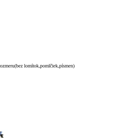
 rozmeru(bez lomítok,pomlčiek,písmen)