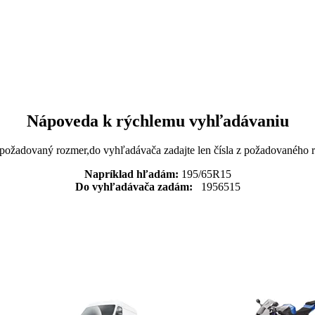
Nápoveda k rýchlemu vyhľadávaniu
 požadovaný rozmer,do vyhľadávača zadajte len čísla z požadovaného
Napríklad hľadám:
195/65R15
Do vyhľadávača zadám:
1956515