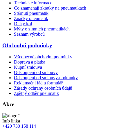
Technické informace
Co znamenají zkratky na pneumatikách
Stárnutí pneumatik
Značky pneumatik
Disky kol
Mýty o zimních pneumatikách
Seznam výrobců
Obchodní podmínky
Všeobecné obchodní podmínky
Doprava a platba
Kupní smlouva
Odstoupení od smlouvy
Odstoupení od smlouvy-podmínky
Reklamační řád a formulář
Zásady ochrany osobních údajů
Zpětný odběr pneumatik
Akce
Info linka
+420 730 158 114