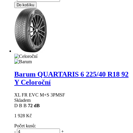
Do košíku
Barum QUARTARIS 6
225/40 R18 92
Y Celoroční
XL FR EVC M+S 3PMSF
Skladem
D
B
B
72 dB
1 928 Kč
Počet kusů:
-
+