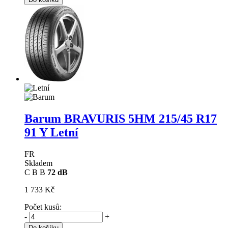
Barum BRAVURIS 5HM
215/45 R17
91 Y Letní
FR
Skladem
C
B
B
72 dB
1 733 Kč
Počet kusů:
-
+
Do košíku