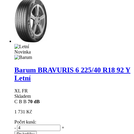
Novinka
Barum BRAVURIS 6
225/40 R18 92 Y
Letní
XL FR
Skladem
C
B
B
70 dB
1 731 Kč
Počet kusů:
-
+