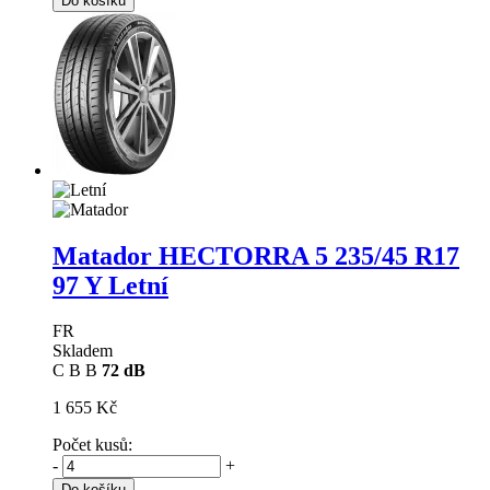
Do košíku
Matador HECTORRA 5
235/45 R17
97 Y Letní
FR
Skladem
C
B
B
72 dB
1 655 Kč
Počet kusů:
-
+
Do košíku