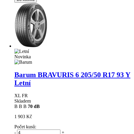
Novinka
Barum BRAVURIS 6
205/50 R17 93 Y
Letní
XL FR
Skladem
B
B
B
70 dB
1 903 Kč
Počet kusů:
-
+