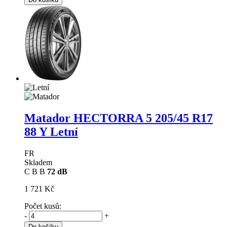
Matador HECTORRA 5
205/45 R17
88 Y Letní
FR
Skladem
C
B
B
72 dB
1 721 Kč
Počet kusů:
-
+
Do košíku