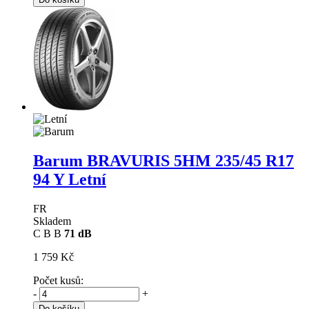
Barum BRAVURIS 5HM
235/45 R17
94 Y Letní
FR
Skladem
C
B
B
71 dB
1 759 Kč
Počet kusů:
-
+
Do košíku