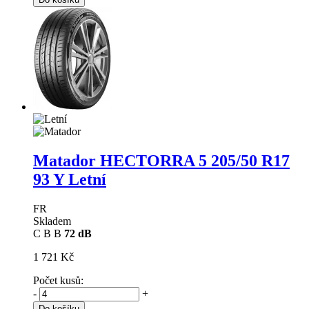
Matador HECTORRA 5
205/50 R17
93 Y Letní
FR
Skladem
C
B
B
72 dB
1 721 Kč
Počet kusů:
-
+
Do košíku