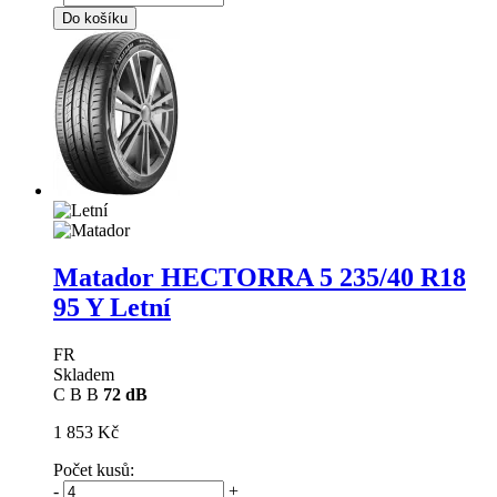
Do košíku
Matador HECTORRA 5
235/40 R18
95 Y Letní
FR
Skladem
C
B
B
72 dB
1 853 Kč
Počet kusů:
-
+