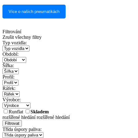
Více o našich pneumatikách
Filtrování
Zrušit všechny filtry
Typ vozidla:
Období:
Šířka:
Profil:
Ráfek:
Výrobce:
Runflat
Skladem
rozšířené hledání
rozšířené hledání
Filtrovat
Třída úspory paliva: