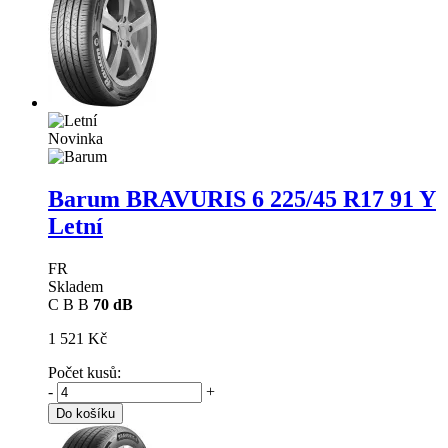
Novinka
Barum BRAVURIS 6
225/45 R17 91 Y
Letní
FR
Skladem
C
B
B
70 dB
1 521 Kč
Počet kusů:
-
+
Do košíku