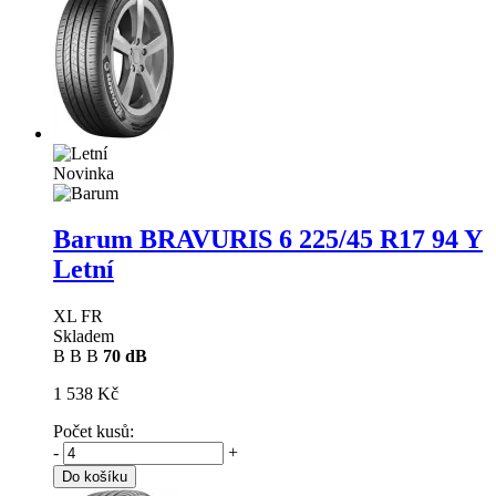
Novinka
Barum BRAVURIS 6
225/45 R17 94 Y
Letní
XL FR
Skladem
B
B
B
70 dB
1 538 Kč
Počet kusů:
-
+
Do košíku