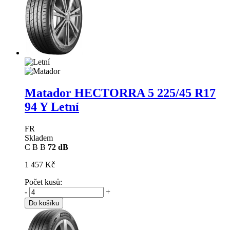
Matador HECTORRA 5
225/45 R17
94 Y Letní
FR
Skladem
C
B
B
72 dB
1 457 Kč
Počet kusů:
-
+
Do košíku