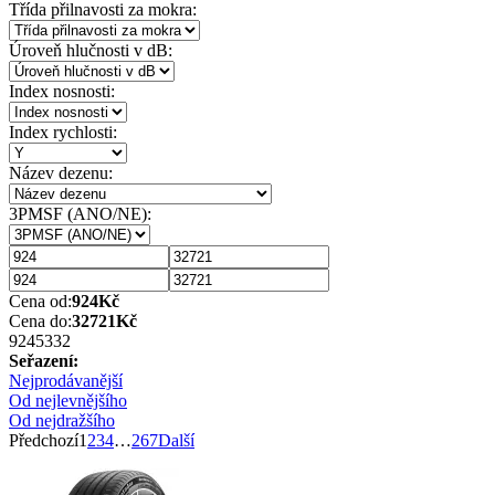
Třída přilnavosti za mokra:
Úroveň hlučnosti v dB:
Index nosnosti:
Index rychlosti:
Název dezenu:
3PMSF (ANO/NE):
Cena od:
924
Kč
Cena do:
32721
Kč
924
5332
Seřazení:
Nejprodávanější
Od nejlevnějšího
Od nejdražšího
Předchozí
1
2
3
4
…
267
Další