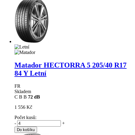
Matador HECTORRA 5
205/40 R17
84 Y Letní
FR
Skladem
C
B
B
72 dB
1 556 Kč
Počet kusů:
-
+
Do košíku