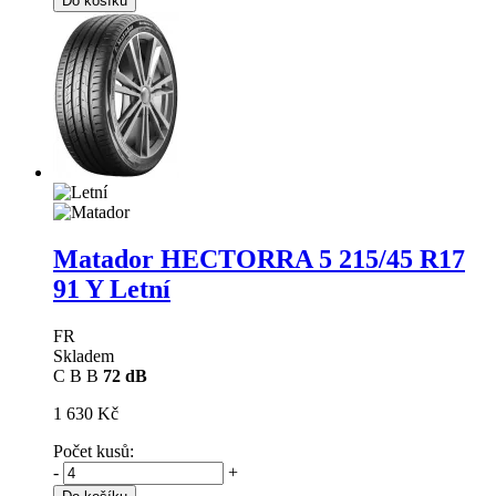
Do košíku
Matador HECTORRA 5
215/45 R17
91 Y Letní
FR
Skladem
C
B
B
72 dB
1 630 Kč
Počet kusů:
-
+