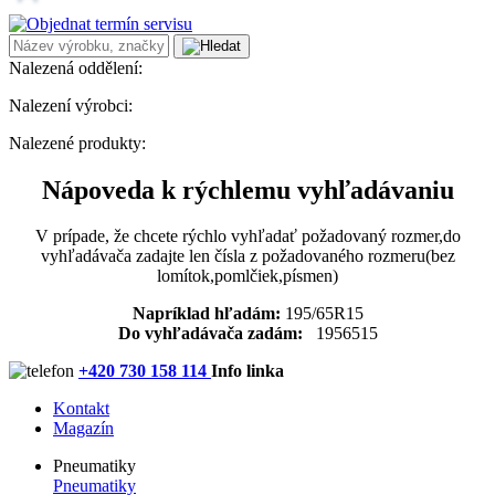
Nalezená oddělení:
Nalezení výrobci:
Nalezené produkty:
Nápoveda k rýchlemu vyhľadávaniu
V prípade, že chcete rýchlo vyhľadať požadovaný rozmer,do
vyhľadávača zadajte len čísla z požadovaného rozmeru(bez
lomítok,pomlčiek,písmen)
Napríklad hľadám:
195/65R15
Do vyhľadávača zadám:
1956515
+420 730 158 114
Info linka
Kontakt
Magazín
Pneumatiky
Pneumatiky