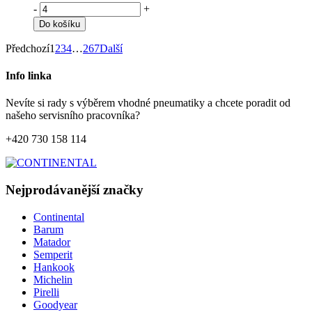
-
+
Do košíku
Předchozí
1
2
3
4
…
267
Další
Info linka
Nevíte si rady s výběrem vhodné pneumatiky a chcete poradit od
našeho servisního pracovníka?
+420 730 158 114
Nejprodávanější značky
Continental
Barum
Matador
Semperit
Hankook
Michelin
Pirelli
Goodyear