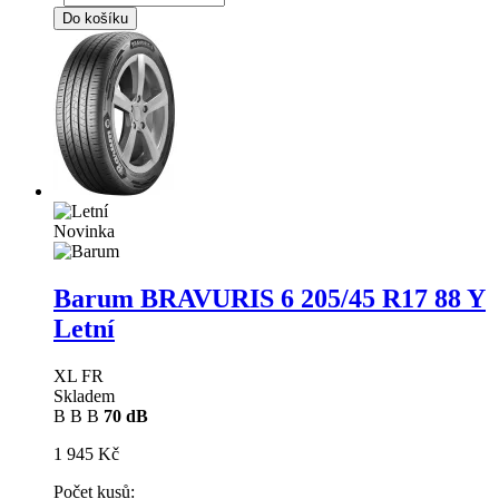
Do košíku
Novinka
Barum BRAVURIS 6
205/45 R17 88 Y
Letní
XL FR
Skladem
B
B
B
70 dB
1 945 Kč
Počet kusů: