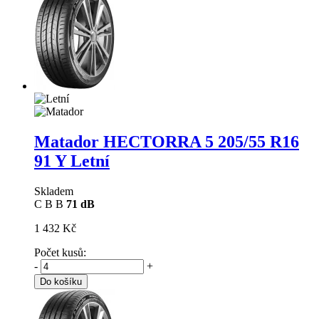
Matador HECTORRA 5
205/55 R16
91 Y Letní
Skladem
C
B
B
71 dB
1 432 Kč
Počet kusů:
-
+
Do košíku