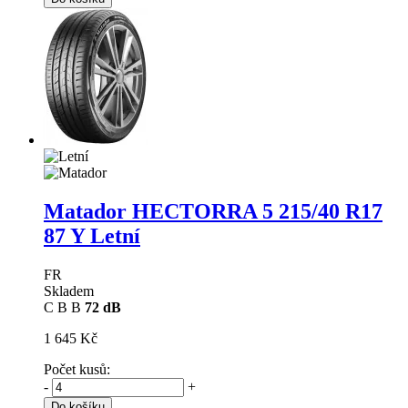
Matador HECTORRA 5
215/40 R17
87 Y Letní
FR
Skladem
C
B
B
72 dB
1 645 Kč
Počet kusů:
-
+
Do košíku