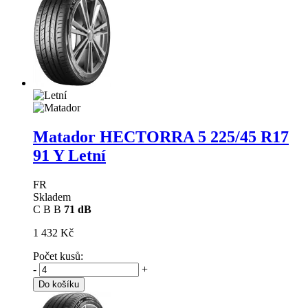
Matador HECTORRA 5
225/45 R17
91 Y Letní
FR
Skladem
C
B
B
71 dB
1 432 Kč
Počet kusů:
-
+
Do košíku