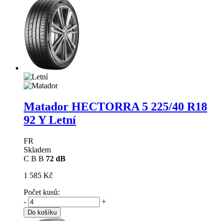
Matador HECTORRA 5
225/40 R18
92 Y Letní
FR
Skladem
C
B
B
72 dB
1 585 Kč
Počet kusů:
-
+
Do košíku