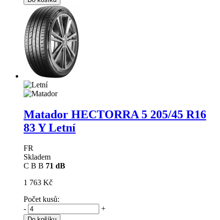
Matador HECTORRA 5
205/45 R16
83 Y Letní
FR
Skladem
C
B
B
71 dB
1 763 Kč
Počet kusů:
-
+
Do košíku