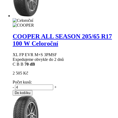
COOPER ALL SEASON
205/65 R17
100 W Celoroční
XL FP EVR M+S 3PMSF
Expedujeme obvykle do 2 dnů
C
B
B
70 dB
2 505 Kč
Počet kusů:
-
+
Do košíku