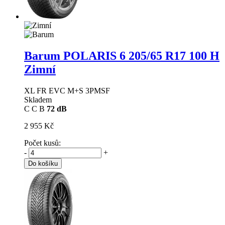
Barum POLARIS 6
205/65 R17 100 H
Zimní
XL FR EVC M+S 3PMSF
Skladem
C
C
B
72 dB
2 955 Kč
Počet kusů:
-
+
Do košíku