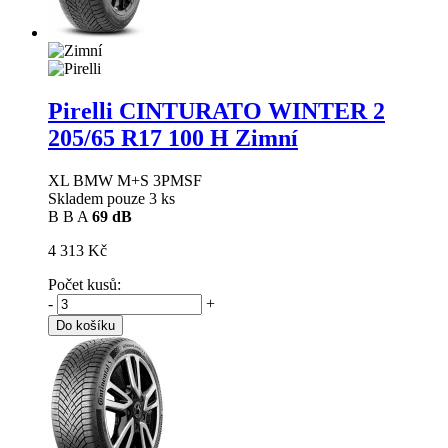
Pirelli CINTURATO WINTER 2
205/65 R17 100 H Zimní
XL BMW M+S 3PMSF
Skladem pouze 3 ks
B
B
A
69 dB
4 313 Kč
Počet kusů:
-
+
Do košíku