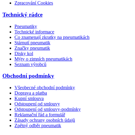
Zpracování Cookies
Technický rádce
Pneumatiky
Technické informace
Co znamenají zkratky na pneumatikách
Stárnutí pneumatik
Značky pneumatik
Disky kol
Mýty o zimních pneumatikách
Seznam výrobců
Obchodní podmínky
Všeobecné obchodní podmínky
Doprava a platba
Kupní smlouva
Odstoupení od smlouvy
Odstoupení od smlouvy-podmínky
Reklamační řád a formulář
Zásady ochrany osobních údajů
Zpětný odběr pneumatik