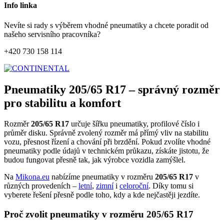
Info linka
Nevíte si rady s výběrem vhodné pneumatiky a chcete poradit od
našeho servisního pracovníka?
+420 730 158 114
Pneumatiky 205/65 R17 – správný rozměr
pro stabilitu a komfort
Rozměr
205/65 R17
určuje šířku pneumatiky, profilové číslo i
průměr disku. Správně zvolený rozměr má přímý vliv na stabilitu
vozu, přesnost řízení a chování při brzdění. Pokud zvolíte vhodné
pneumatiky podle údajů v technickém průkazu, získáte jistotu, že
budou fungovat přesně tak, jak výrobce vozidla zamýšlel.
Na
Mikona.eu
nabízíme pneumatiky v rozměru
205/65 R17
v
různých provedeních –
letní
,
zimní
i
celoroční
. Díky tomu si
vyberete řešení přesně podle toho, kdy a kde nejčastěji jezdíte.
Proč zvolit pneumatiky v rozměru 205/65 R17