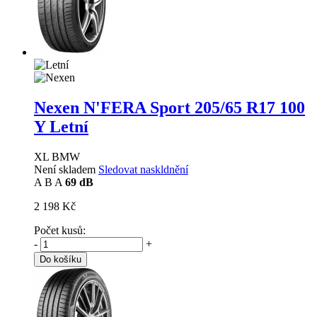
Nexen N'FERA Sport
205/65 R17 100
Y Letní
XL BMW
Není skladem
Sledovat naskldnění
A
B
A
69 dB
2 198 Kč
Počet kusů:
-
+
Do košíku