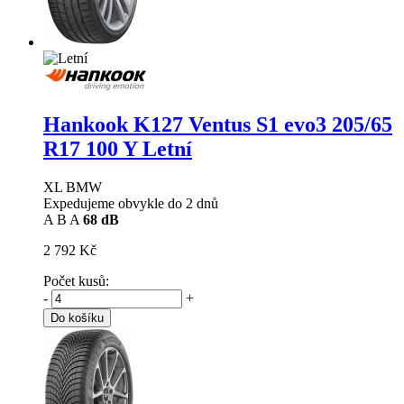
Hankook K127 Ventus S1 evo3
205/65
R17 100 Y Letní
XL BMW
Expedujeme obvykle do 2 dnů
A
B
A
68 dB
2 792 Kč
Počet kusů:
-
+
Do košíku