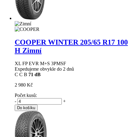
COOPER WINTER
205/65 R17 100
H Zimní
XL FP EVR M+S 3PMSF
Expedujeme obvykle do 2 dnů
C
C
B
71 dB
2 980 Kč
Počet kusů:
-
+
Do košíku