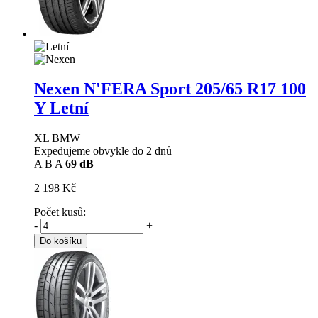
Nexen N'FERA Sport
205/65 R17 100
Y Letní
XL BMW
Expedujeme obvykle do 2 dnů
A
B
A
69 dB
2 198 Kč
Počet kusů:
-
+
Do košíku