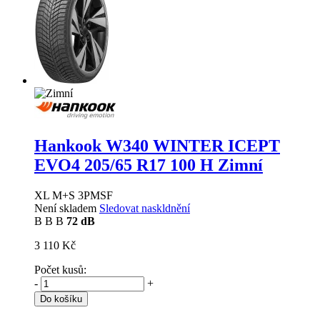
Hankook W340 WINTER ICEPT
EVO4
205/65 R17 100 H Zimní
XL M+S 3PMSF
Není skladem
Sledovat naskldnění
B
B
B
72 dB
3 110 Kč
Počet kusů:
-
+
Do košíku