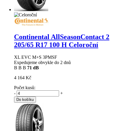
Continental AllSeasonContact 2
205/65 R17 100 H Celoroční
XL EVC M+S 3PMSF
Expedujeme obvykle do 2 dnů
B
B
B
71 dB
4 164 Kč
Počet kusů:
-
+
Do košíku