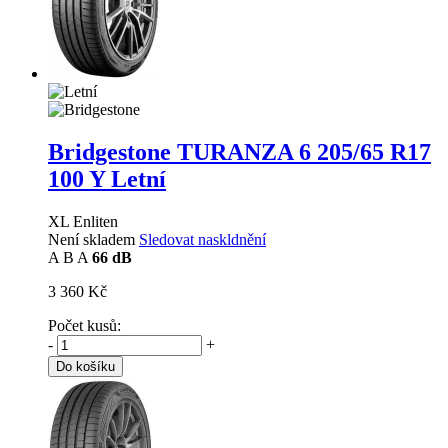
Bridgestone TURANZA 6
205/65 R17
100 Y Letní
XL Enliten
Není skladem
Sledovat naskldnění
A
B
A
66 dB
3 360 Kč
Počet kusů:
-
+
Do košíku