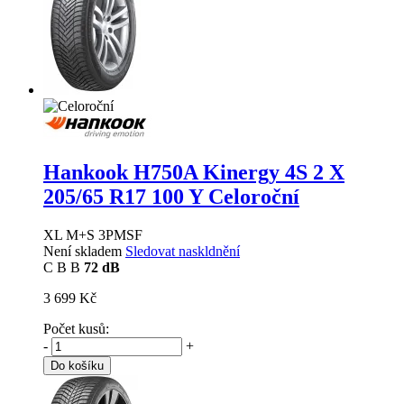
Hankook H750A Kinergy 4S 2 X
205/65 R17 100 Y Celoroční
XL M+S 3PMSF
Není skladem
Sledovat naskldnění
C
B
B
72 dB
3 699 Kč
Počet kusů:
-
+
Do košíku