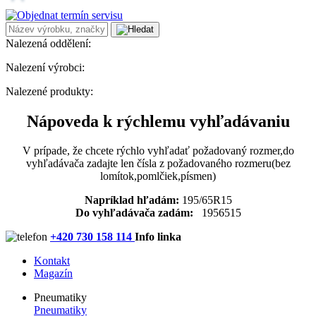
Nalezená oddělení:
Nalezení výrobci:
Nalezené produkty:
Nápoveda k rýchlemu vyhľadávaniu
V prípade, že chcete rýchlo vyhľadať požadovaný rozmer,do
vyhľadávača zadajte len čísla z požadovaného rozmeru(bez
lomítok,pomlčiek,písmen)
Napríklad hľadám:
195/65R15
Do vyhľadávača zadám:
1956515
+420 730 158 114
Info linka
Kontakt
Magazín
Pneumatiky
Pneumatiky