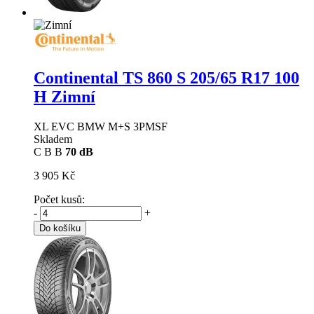
Continental TS 860 S
205/65 R17 100
H Zimní
XL EVC BMW M+S 3PMSF
Skladem
C
B
B
70 dB
3 905 Kč
Počet kusů:
-
+
Do košíku