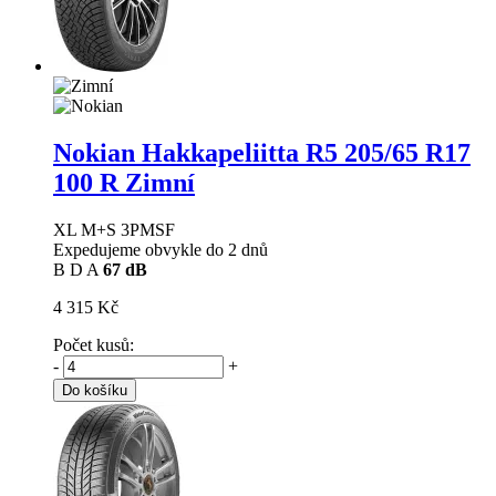
Nokian Hakkapeliitta R5
205/65 R17
100 R Zimní
XL M+S 3PMSF
Expedujeme obvykle do 2 dnů
B
D
A
67 dB
4 315 Kč
Počet kusů:
-
+
Do košíku