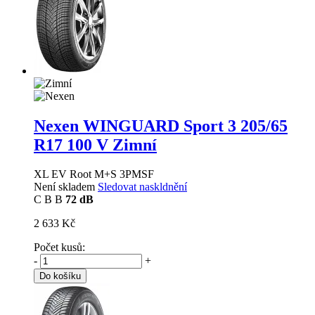
Nexen WINGUARD Sport 3
205/65
R17 100 V Zimní
XL EV Root M+S 3PMSF
Není skladem
Sledovat naskldnění
C
B
B
72 dB
2 633 Kč
Počet kusů:
-
+
Do košíku