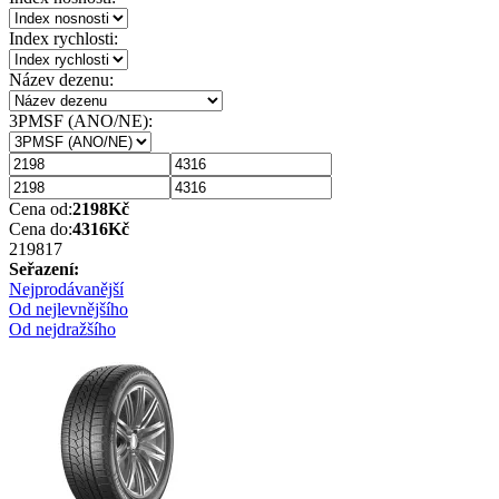
Index rychlosti:
Název dezenu:
3PMSF (ANO/NE):
Cena od:
2198
Kč
Cena do:
4316
Kč
2198
17
Seřazení:
Nejprodávanější
Od nejlevnějšího
Od nejdražšího