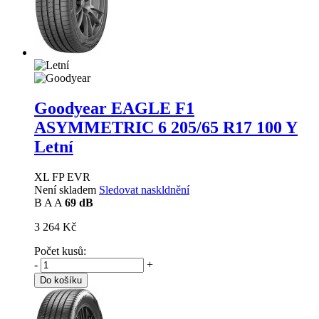
Goodyear EAGLE F1
ASYMMETRIC 6
205/65 R17 100 Y
Letní
XL FP EVR
Není skladem
Sledovat naskldnění
B
A
A
69 dB
3 264 Kč
Počet kusů:
-
+
Do košíku