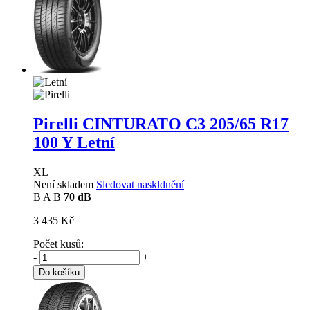
Pirelli CINTURATO C3
205/65 R17
100 Y Letní
XL
Není skladem
Sledovat naskldnění
B
A
B
70 dB
3 435 Kč
Počet kusů:
-
+
Do košíku