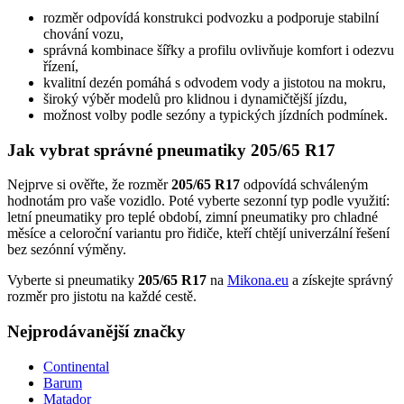
rozměr odpovídá konstrukci podvozku a podporuje stabilní
chování vozu,
správná kombinace šířky a profilu ovlivňuje komfort i odezvu
řízení,
kvalitní dezén pomáhá s odvodem vody a jistotou na mokru,
široký výběr modelů pro klidnou i dynamičtější jízdu,
možnost volby podle sezóny a typických jízdních podmínek.
Jak vybrat správné pneumatiky 205/65 R17
Nejprve si ověřte, že rozměr
205/65 R17
odpovídá schváleným
hodnotám pro vaše vozidlo. Poté vyberte sezonní typ podle využití:
letní pneumatiky pro teplé období, zimní pneumatiky pro chladné
měsíce a celoroční variantu pro řidiče, kteří chtějí univerzální řešení
bez sezónní výměny.
Vyberte si pneumatiky
205/65 R17
na
Mikona.eu
a získejte správný
rozměr pro jistotu na každé cestě.
Nejprodávanější značky
Continental
Barum
Matador