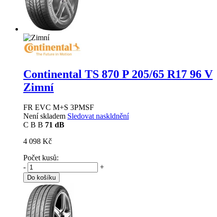
Continental TS 870 P
205/65 R17 96 V
Zimní
FR EVC M+S 3PMSF
Není skladem
Sledovat naskldnění
C
B
B
71 dB
4 098 Kč
Počet kusů:
-
+
Do košíku