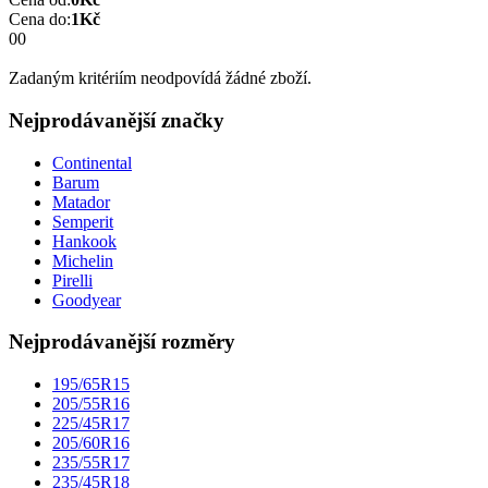
Cena do:
1
Kč
0
0
Zadaným kritériím neodpovídá žádné zboží.
Nejprodávanější značky
Continental
Barum
Matador
Semperit
Hankook
Michelin
Pirelli
Goodyear
Nejprodávanější rozměry
195/65R15
205/55R16
225/45R17
205/60R16
235/55R17
235/45R18