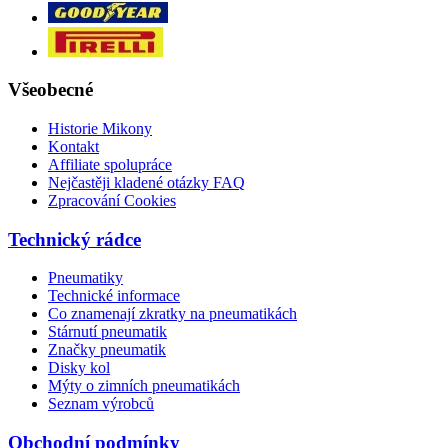
Všeobecné
Historie Mikony
Kontakt
Affiliate spolupráce
Nejčastěji kladené otázky FAQ
Zpracování Cookies
Technický rádce
Pneumatiky
Technické informace
Co znamenají zkratky na pneumatikách
Stárnutí pneumatik
Značky pneumatik
Disky kol
Mýty o zimních pneumatikách
Seznam výrobců
Obchodní podmínky