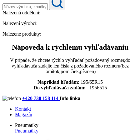
Nalezená oddělení:
Nalezení výrobci:
Nalezené produkty:
Nápoveda k rýchlemu vyhľadávaniu
V prípade, že chcete rýchlo vyhľadať požadovaný rozmer,do
vyhľadávača zadajte len čísla z požadovaného rozmeru(bez
lomítok,pomlčiek,písmen)
Napríklad hľadám:
195/65R15
Do vyhľadávača zadám:
1956515
+420 730 158 114
Info linka
Kontakt
Magazín
Pneumatiky
Pneumatiky