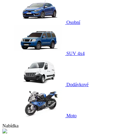
Osobní
SUV 4x4
Dodávkové
Moto
Nabídka