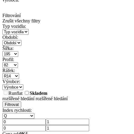
Filtrování
Zrušit všechny filtry
Typ vozidla:
Období:
Šířka:
Profil:
Ráfek:
Výrobce:
Runflat
Skladem
rozšířené hledání
rozšířené hledání
Filtrovat
Index rychlosti:
Cena od:
0
Kč