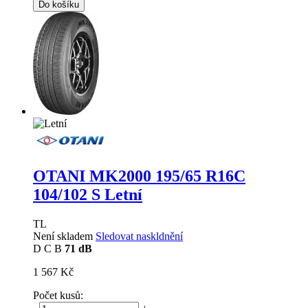
Do košíku
OTANI MK2000
195/65 R16C
104/102 S Letní
TL
Není skladem
Sledovat naskldnění
D
C
B
71 dB
1 567 Kč
Počet kusů: