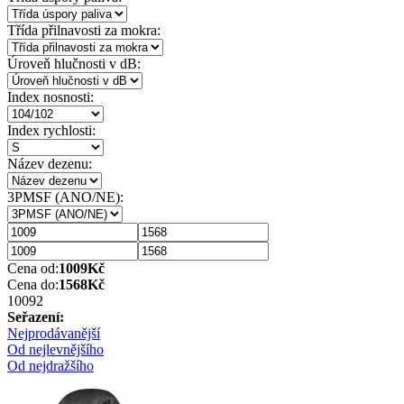
Třída přilnavosti za mokra:
Úroveň hlučnosti v dB:
Index nosnosti:
Index rychlosti:
Název dezenu:
3PMSF (ANO/NE):
Cena od:
1009
Kč
Cena do:
1568
Kč
1009
2
Seřazení:
Nejprodávanější
Od nejlevnějšího
Od nejdražšího