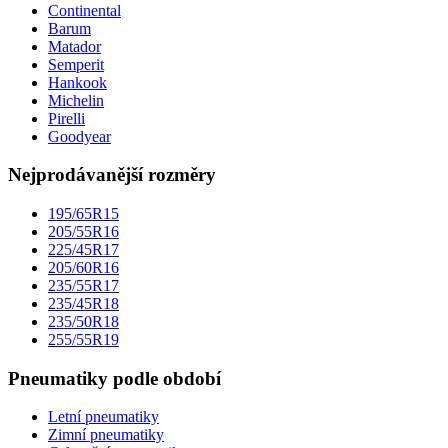
Continental
Barum
Matador
Semperit
Hankook
Michelin
Pirelli
Goodyear
Nejprodávanější rozměry
195/65R15
205/55R16
225/45R17
205/60R16
235/55R17
235/45R18
235/50R18
255/55R19
Pneumatiky podle období
Letní pneumatiky
Zimní pneumatiky