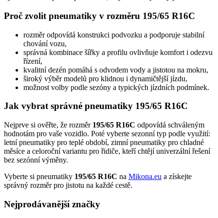
Proč zvolit pneumatiky v rozměru 195/65 R16C
rozměr odpovídá konstrukci podvozku a podporuje stabilní
chování vozu,
správná kombinace šířky a profilu ovlivňuje komfort i odezvu
řízení,
kvalitní dezén pomáhá s odvodem vody a jistotou na mokru,
široký výběr modelů pro klidnou i dynamičtější jízdu,
možnost volby podle sezóny a typických jízdních podmínek.
Jak vybrat správné pneumatiky 195/65 R16C
Nejprve si ověřte, že rozměr
195/65 R16C
odpovídá schváleným
hodnotám pro vaše vozidlo. Poté vyberte sezonní typ podle využití:
letní pneumatiky pro teplé období, zimní pneumatiky pro chladné
měsíce a celoroční variantu pro řidiče, kteří chtějí univerzální řešení
bez sezónní výměny.
Vyberte si pneumatiky
195/65 R16C
na
Mikona.eu
a získejte
správný rozměr pro jistotu na každé cestě.
Nejprodávanější značky