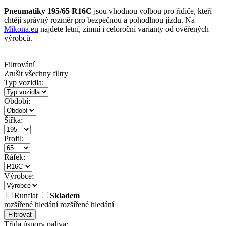
Pneumatiky 195/65 R16C
jsou vhodnou volbou pro řidiče, kteří
chtějí správný rozměr pro bezpečnou a pohodlnou jízdu. Na
Mikona.eu
najdete letní, zimní i celoroční varianty od ověřených
výrobců.
Filtrování
Zrušit všechny filtry
Typ vozidla:
Období:
Šířka:
Profil:
Ráfek:
Výrobce:
Runflat
Skladem
rozšířené hledání
rozšířené hledání
Filtrovat
Třída úspory paliva: