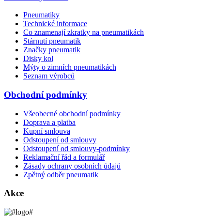
Pneumatiky
Technické informace
Co znamenají zkratky na pneumatikách
Stárnutí pneumatik
Značky pneumatik
Disky kol
Mýty o zimních pneumatikách
Seznam výrobců
Obchodní podmínky
Všeobecné obchodní podmínky
Doprava a platba
Kupní smlouva
Odstoupení od smlouvy
Odstoupení od smlouvy-podmínky
Reklamační řád a formulář
Zásady ochrany osobních údajů
Zpětný odběr pneumatik
Akce