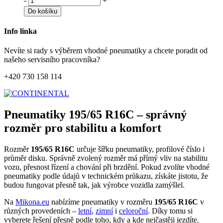
-
+
Do košíku
Info linka
Nevíte si rady s výběrem vhodné pneumatiky a chcete poradit od
našeho servisního pracovníka?
+420 730 158 114
Pneumatiky 195/65 R16C – správný
rozměr pro stabilitu a komfort
Rozměr
195/65 R16C
určuje šířku pneumatiky, profilové číslo i
průměr disku. Správně zvolený rozměr má přímý vliv na stabilitu
vozu, přesnost řízení a chování při brzdění. Pokud zvolíte vhodné
pneumatiky podle údajů v technickém průkazu, získáte jistotu, že
budou fungovat přesně tak, jak výrobce vozidla zamýšlel.
Na
Mikona.eu
nabízíme pneumatiky v rozměru
195/65 R16C
v
různých provedeních –
letní
,
zimní
i
celoroční
. Díky tomu si
vyberete řešení přesně podle toho, kdy a kde nejčastěji jezdíte.