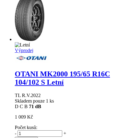
Výprodej
OTANI MK2000
195/65 R16C
104/102 S Letní
TL R.V.2022
Skladem pouze 1 ks
D
C
B
71 dB
1 009 Kč
Počet kusů:
-
+