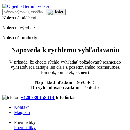
Nalezená oddělení:
Nalezení výrobci:
Nalezené produkty:
Nápoveda k rýchlemu vyhľadávaniu
V prípade, že chcete rýchlo vyhľadať požadovaný rozmer,do
vyhľadávača zadajte len čísla z požadovaného rozmeru(bez
lomítok,pomlčiek,písmen)
Napríklad hľadám:
195/65R15
Do vyhľadávača zadám:
1956515
+420 730 158 114
Info linka
Kontakt
Magazín
Pneumatiky
Pneumatiky