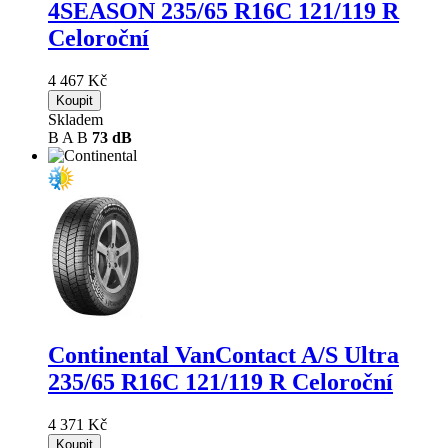
4SEASON
235/65 R16C 121/119 R
Celoroční
4 467 Kč
Koupit
Skladem
B
A
B
73 dB
Continental VanContact A/S Ultra
235/65 R16C 121/119 R Celoroční
4 371 Kč
Koupit