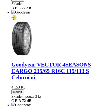
Skladem
B
B
A
72 dB
Goodyear VECTOR 4SEASONS
CARGO
235/65 R16C 115/113 S
Celoroční
4 153 Kč
Koupit
Skladem pouze 2 ks
C
B
B
72 dB