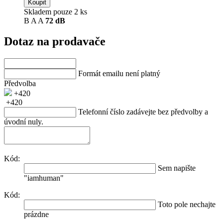
Koupit
Skladem pouze 2 ks
B
A
A
72 dB
Dotaz na prodavače
Formát emailu není platný
Předvolba
+420
+420
Telefonní číslo zadávejte bez předvolby a
úvodní nuly.
Kód:
Sem napište
"iamhuman"
Kód:
Toto pole nechajte
prázdne