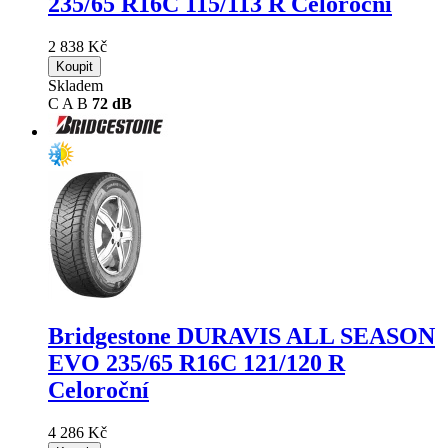
235/65 R16C 115/113 R Celoroční
2 838 Kč
Koupit
Skladem
C
A
B
72 dB
Bridgestone DURAVIS ALL SEASON
EVO
235/65 R16C 121/120 R
Celoroční
4 286 Kč