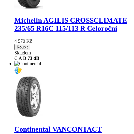
Michelin AGILIS CROSSCLIMATE
235/65 R16C 115/113 R Celoroční
4 570 Kč
Koupit
Skladem
C
A
B
73 dB
Continental VANCONTACT