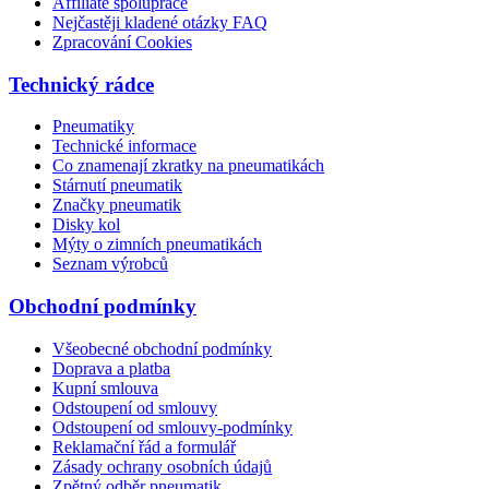
Affiliate spolupráce
Nejčastěji kladené otázky FAQ
Zpracování Cookies
Technický rádce
Pneumatiky
Technické informace
Co znamenají zkratky na pneumatikách
Stárnutí pneumatik
Značky pneumatik
Disky kol
Mýty o zimních pneumatikách
Seznam výrobců
Obchodní podmínky
Všeobecné obchodní podmínky
Doprava a platba
Kupní smlouva
Odstoupení od smlouvy
Odstoupení od smlouvy-podmínky
Reklamační řád a formulář
Zásady ochrany osobních údajů
Zpětný odběr pneumatik