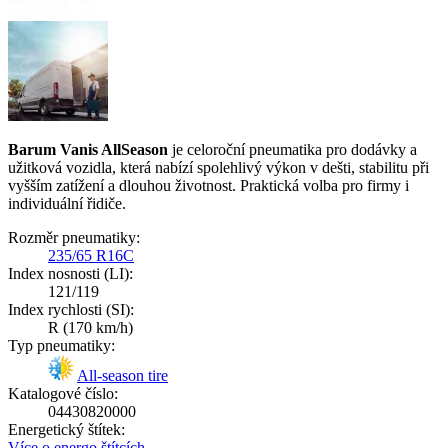
Barum Vanis AllSeason
je celoroční pneumatika pro dodávky a
užitková vozidla, která nabízí spolehlivý výkon v dešti, stabilitu při
vyšším zatížení a dlouhou životnost. Praktická volba pro firmy i
individuální řidiče.
Rozměr pneumatiky:
235/65 R16C
Index nosnosti (LI):
121/119
Index rychlosti (SI):
R
(170 km/h)
Typ pneumatiky:
All-season tire
Katalogové číslo:
04430820000
Energetický štítek:
Více o energo štítcích