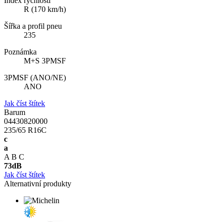
Index rychlosti
R (170 km/h)
Šířka a profil pneu
235
Poznámka
M+S 3PMSF
3PMSF (ANO/NE)
ANO
Jak číst štítek
Barum
04430820000
235/65 R16C
c
a
A
B
C
73
dB
Jak číst štítek
Alternativní produkty