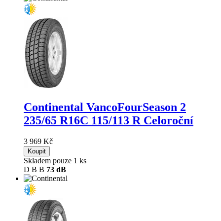
Continental VancoFourSeason 2
235/65 R16C 115/113 R Celoroční
3 969 Kč
Koupit
Skladem pouze 1 ks
D
B
B
73 dB