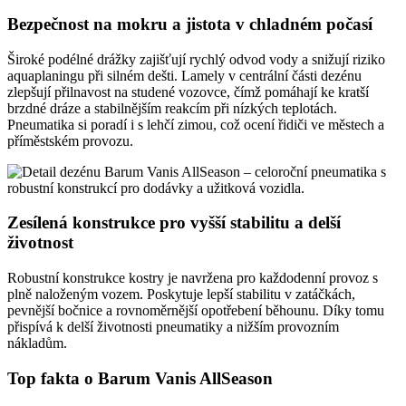
Bezpečnost na mokru a jistota v chladném počasí
Široké podélné drážky zajišťují rychlý odvod vody a snižují riziko
aquaplaningu při silném dešti. Lamely v centrální části dezénu
zlepšují přilnavost na studené vozovce, čímž pomáhají ke kratší
brzdné dráze a stabilnějším reakcím při nízkých teplotách.
Pneumatika si poradí i s lehčí zimou, což ocení řidiči ve městech a
příměstském provozu.
Zesílená konstrukce pro vyšší stabilitu a delší
životnost
Robustní konstrukce kostry je navržena pro každodenní provoz s
plně naloženým vozem. Poskytuje lepší stabilitu v zatáčkách,
pevnější bočnice a rovnoměrnější opotřebení běhounu. Díky tomu
přispívá k delší životnosti pneumatiky a nižším provozním
nákladům.
Top fakta o Barum Vanis AllSeason