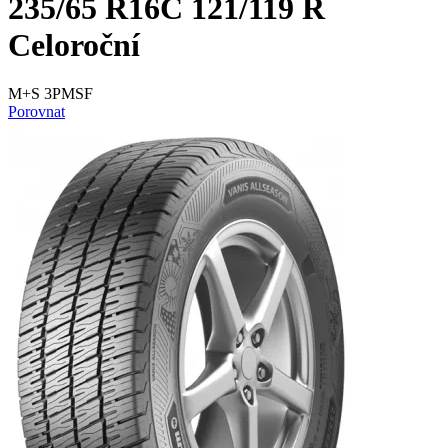
235/65 R16C 121/119 R
Celoroční
M+S 3PMSF
Porovnat