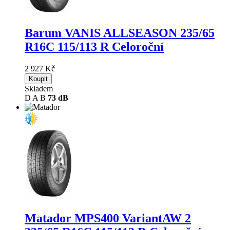
Barum VANIS ALLSEASON
235/65
R16C 115/113 R Celoroční
2 927 Kč
Koupit
Skladem
D
A
B
73 dB
Matador MPS400 VariantAW 2