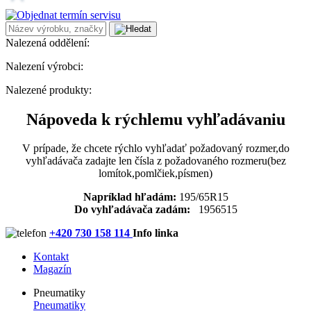
Nalezená oddělení:
Nalezení výrobci:
Nalezené produkty:
Nápoveda k rýchlemu vyhľadávaniu
V prípade, že chcete rýchlo vyhľadať požadovaný rozmer,do
vyhľadávača zadajte len čísla z požadovaného rozmeru(bez
lomítok,pomlčiek,písmen)
Napríklad hľadám:
195/65R15
Do vyhľadávača zadám:
1956515
+420 730 158 114
Info linka
Kontakt
Magazín
Pneumatiky
Pneumatiky