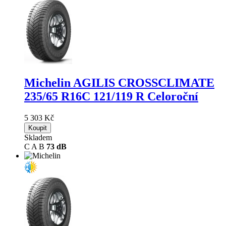
Michelin AGILIS CROSSCLIMATE
235/65 R16C 121/119 R Celoroční
5 303 Kč
Koupit
Skladem
C
A
B
73 dB