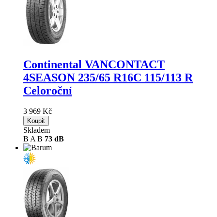
Continental VANCONTACT
4SEASON
235/65 R16C 115/113 R
Celoroční
3 969 Kč
Koupit
Skladem
B
A
B
73 dB