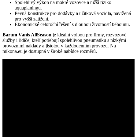
Spolehlivý výkon na mokré vozovce a nižší riziko
aquaplaningu.
Pevná konstrukce pro dodávky a užitková vozidla, navržená
pro vyšší zatížení.
Ekonomické celoroční řešení s dlouhou životností běhounu.
Barum Vanis AllSeason
je ideální volbou pro firmy, rozvozové
služby i řidiče, kteří potřebují spolehlivou pneumatiku s nízkými
provozními náklady a jistotou v každodenním provozu. Na
mikona.eu je dostupná v široké nabídce rozměrů.