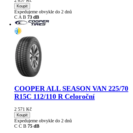
2 857 Kč
Koupit
Expedujeme obvykle do 2 dnů
C
A
B
73 dB
COOPER ALL SEASON VAN
225/70
R15C 112/110 R Celoroční
2 571 Kč
Koupit
Expedujeme obvykle do 2 dnů
C
C
B
75 dB