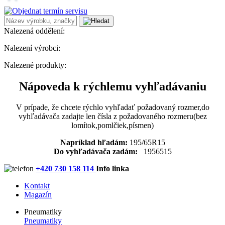
Nalezená oddělení:
Nalezení výrobci:
Nalezené produkty:
Nápoveda k rýchlemu vyhľadávaniu
V prípade, že chcete rýchlo vyhľadať požadovaný rozmer,do
vyhľadávača zadajte len čísla z požadovaného rozmeru(bez
lomítok,pomlčiek,písmen)
Napríklad hľadám:
195/65R15
Do vyhľadávača zadám:
1956515
+420 730 158 114
Info linka
Kontakt
Magazín
Pneumatiky
Pneumatiky