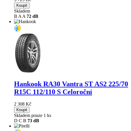
Koupit
Skladem
B
A
A
72 dB
Hankook RA30 Vantra ST AS2
225/70
R15C 112/110 S Celoroční
2 308 Kč
Koupit
Skladem pouze 1 ks
D
C
B
73 dB