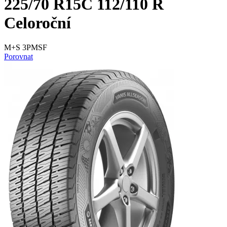
225/70 R15C 112/110 R
Celoroční
M+S 3PMSF
Porovnat