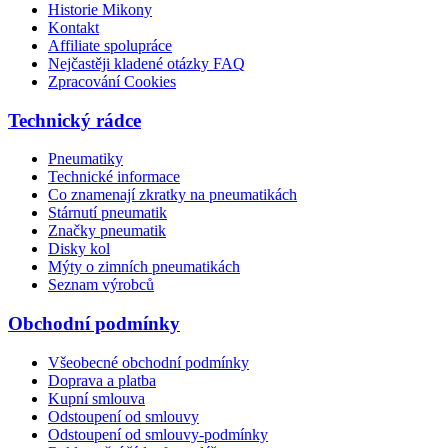
Historie Mikony
Kontakt
Affiliate spolupráce
Nejčastěji kladené otázky FAQ
Zpracování Cookies
Technický rádce
Pneumatiky
Technické informace
Co znamenají zkratky na pneumatikách
Stárnutí pneumatik
Značky pneumatik
Disky kol
Mýty o zimních pneumatikách
Seznam výrobců
Obchodní podmínky
Všeobecné obchodní podmínky
Doprava a platba
Kupní smlouva
Odstoupení od smlouvy
Odstoupení od smlouvy-podmínky