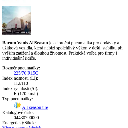
Barum Vanis AllSeason
je celoroční pneumatika pro dodávky a
užitková vozidla, která nabízí spolehlivý výkon v dešti, stabilitu při
vyšším zatížení a dlouhou životnost. Praktická volba pro firmy i
individuální řidiče.
Rozměr pneumatiky:
225/70 R15C
Index nosnosti (LI):
112/110
Index rychlosti (SI):
R
(170 km/h)
Typ pneumatiky:
All-season tire
Katalogové číslo:
04430790000
Energetický štítek:
Více o energo štítcích