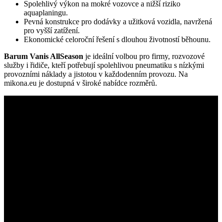
Spolehlivý výkon na mokré vozovce a nižší riziko
aquaplaningu.
Pevná konstrukce pro dodávky a užitková vozidla, navržená
pro vyšší zatížení.
Ekonomické celoroční řešení s dlouhou životností běhounu.
Barum Vanis AllSeason
je ideální volbou pro firmy, rozvozové
služby i řidiče, kteří potřebují spolehlivou pneumatiku s nízkými
provozními náklady a jistotou v každodenním provozu. Na
mikona.eu je dostupná v široké nabídce rozměrů.