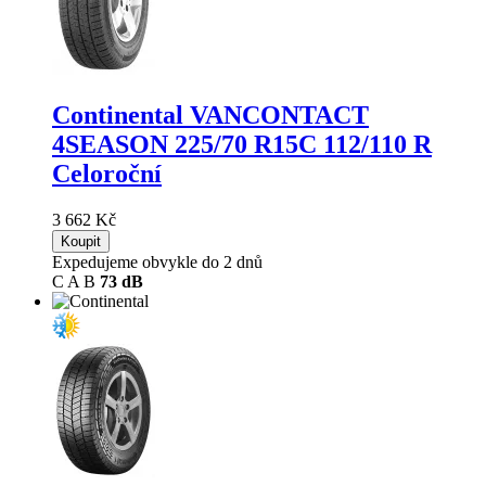
Continental VANCONTACT
4SEASON
225/70 R15C 112/110 R
Celoroční
3 662 Kč
Koupit
Expedujeme obvykle do 2 dnů
C
A
B
73 dB