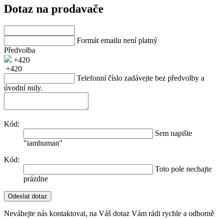
Dotaz na prodavače
Formát emailu není platný
Předvolba
+420
+420
Telefonní číslo zadávejte bez předvolby a
úvodní nuly.
Kód:
Sem napište
"iamhuman"
Kód:
Toto pole nechajte
prázdne
Neváhejte nás kontaktovat, na Váš dotaz Vám rádi rychle a odborně