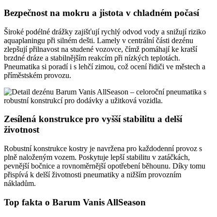
Bezpečnost na mokru a jistota v chladném počasí
Široké podélné drážky zajišťují rychlý odvod vody a snižují riziko
aquaplaningu při silném dešti. Lamely v centrální části dezénu
zlepšují přilnavost na studené vozovce, čímž pomáhají ke kratší
brzdné dráze a stabilnějším reakcím při nízkých teplotách.
Pneumatika si poradí i s lehčí zimou, což ocení řidiči ve městech a
příměstském provozu.
Zesílená konstrukce pro vyšší stabilitu a delší
životnost
Robustní konstrukce kostry je navržena pro každodenní provoz s
plně naloženým vozem. Poskytuje lepší stabilitu v zatáčkách,
pevnější bočnice a rovnoměrnější opotřebení běhounu. Díky tomu
přispívá k delší životnosti pneumatiky a nižším provozním
nákladům.
Top fakta o Barum Vanis AllSeason