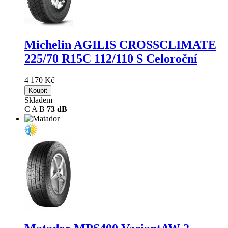
Michelin AGILIS CROSSCLIMATE
225/70 R15C 112/110 S Celoroční
4 170 Kč
Koupit
Skladem
C
A
B
73 dB