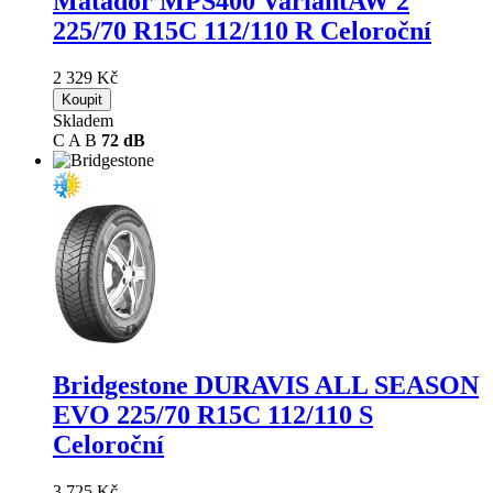
Matador MPS400 VariantAW 2
225/70 R15C 112/110 R Celoroční
2 329 Kč
Koupit
Skladem
C
A
B
72 dB
Bridgestone DURAVIS ALL SEASON
EVO
225/70 R15C 112/110 S
Celoroční
3 725 Kč