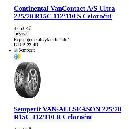
Continental VanContact A/S Ultra
225/70 R15C 112/110 S Celoroční
3 662 Kč
Koupit
Expedujeme obvykle do 2 dnů
B
B
B
73 dB
Semperit VAN-ALLSEASON
225/70
R15C 112/110 R Celoroční