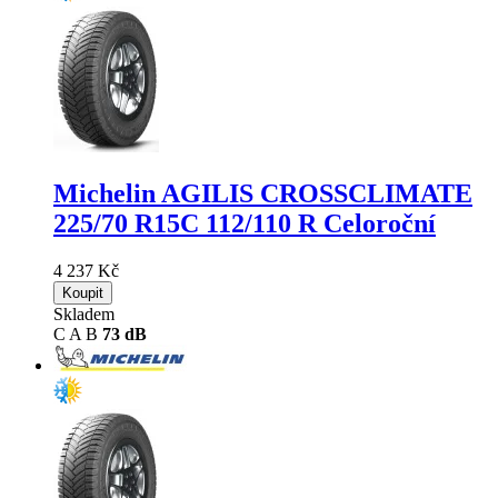
Michelin AGILIS CROSSCLIMATE
225/70 R15C 112/110 R Celoroční
4 237 Kč
Koupit
Skladem
C
A
B
73 dB