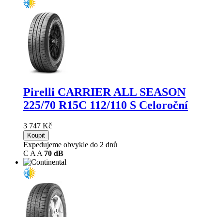
Pirelli CARRIER ALL SEASON
225/70 R15C 112/110 S Celoroční
3 747 Kč
Koupit
Expedujeme obvykle do 2 dnů
C
A
A
70 dB