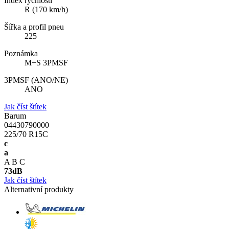
Index rychlosti
R (170 km/h)
Šířka a profil pneu
225
Poznámka
M+S 3PMSF
3PMSF (ANO/NE)
ANO
Jak číst štítek
Barum
04430790000
225/70 R15C
c
a
A
B
C
73
dB
Jak číst štítek
Alternativní produkty