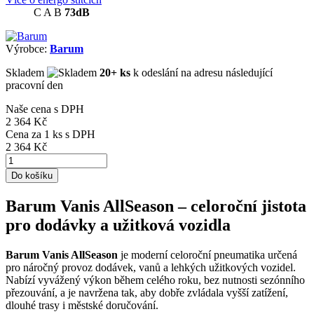
C
A
B
73dB
Výrobce:
Barum
Skladem
20+ ks
k odeslání na adresu následující
pracovní den
Naše cena s DPH
2 364 Kč
Cena za
1
ks s DPH
2 364 Kč
Do košíku
Barum Vanis AllSeason – celoroční jistota
pro dodávky a užitková vozidla
Barum Vanis AllSeason
je moderní celoroční pneumatika určená
pro náročný provoz dodávek, vanů a lehkých užitkových vozidel.
Nabízí vyvážený výkon během celého roku, bez nutnosti sezónního
přezouvání, a je navržena tak, aby dobře zvládala vyšší zatížení,
dlouhé trasy i městské doručování.