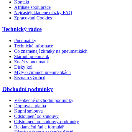
Kontakt
Affiliate spolupráce
Nejčastěji kladené otázky FAQ
Zpracování Cookies
Technický rádce
Pneumatiky
Technické informace
Co znamenají zkratky na pneumatikách
Stárnutí pneumatik
Značky pneumatik
Disky kol
Mýty o zimních pneumatikách
Seznam výrobců
Obchodní podmínky
Všeobecné obchodní podmínky
Doprava a platba
Kupní smlouva
Odstoupení od smlouvy
Odstoupení od smlouvy-podmínky
Reklamační řád a formulář