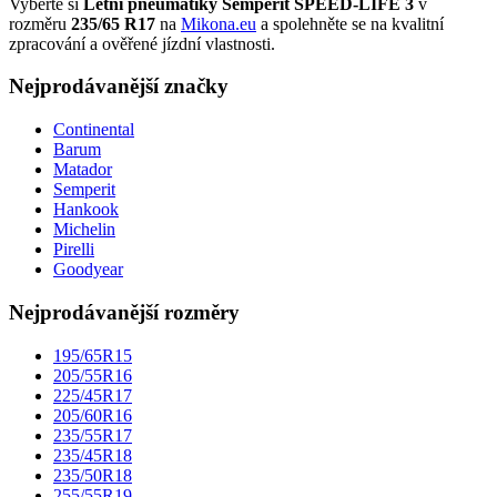
Vyberte si
Letní pneumatiky Semperit SPEED-LIFE 3
v
rozměru
235/65 R17
na
Mikona.eu
a spolehněte se na kvalitní
zpracování a ověřené jízdní vlastnosti.
Nejprodávanější značky
Continental
Barum
Matador
Semperit
Hankook
Michelin
Pirelli
Goodyear
Nejprodávanější rozměry
195/65R15
205/55R16
225/45R17
205/60R16
235/55R17
235/45R18
235/50R18
255/55R19