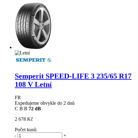
Semperit SPEED-LIFE 3
235/65 R17
108 V Letní
FR
Expedujeme obvykle do 2 dnů
C
B
B
72 dB
2 678 Kč
Počet kusů:
-
+