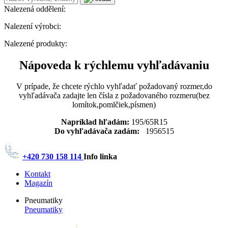
Nalezená oddělení:
Nalezení výrobci:
Nalezené produkty:
Nápoveda k rýchlemu vyhľadávaniu
V prípade, že chcete rýchlo vyhľadať požadovaný rozmer,do
vyhľadávača zadajte len čísla z požadovaného rozmeru(bez
lomítok,pomlčiek,písmen)
Napríklad hľadám:
195/65R15
Do vyhľadávača zadám:
1956515
+420 730 158 114
Info linka
Kontakt
Magazín
Pneumatiky
Pneumatiky