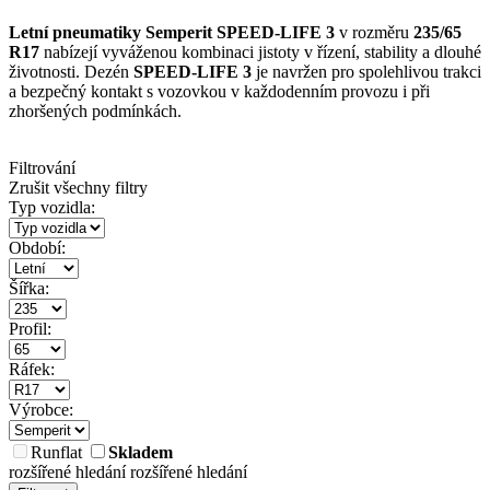
Letní pneumatiky Semperit SPEED-LIFE 3
v rozměru
235/65
R17
nabízejí vyváženou kombinaci jistoty v řízení, stability a dlouhé
životnosti. Dezén
SPEED-LIFE 3
je navržen pro spolehlivou trakci
a bezpečný kontakt s vozovkou v každodenním provozu i při
zhoršených podmínkách.
Filtrování
Zrušit všechny filtry
Typ vozidla:
Období:
Šířka:
Profil:
Ráfek:
Výrobce:
Runflat
Skladem
rozšířené hledání
rozšířené hledání