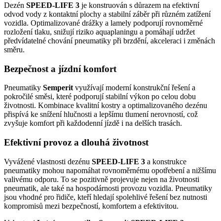
Dezén
SPEED-LIFE 3
je konstruován s důrazem na efektivní
odvod vody z kontaktní plochy a stabilní záběr při různém zatížení
vozidla. Optimalizované drážky a lamely podporují rovnoměrné
rozložení tlaku, snižují riziko aquaplaningu a pomáhají udržet
předvídatelné chování pneumatiky při brzdění, akceleraci i změnách
směru.
Bezpečnost a jízdní komfort
Pneumatiky
Semperit
využívají moderní konstrukční řešení a
pokročilé směsi, které podporují stabilní výkon po celou dobu
životnosti. Kombinace kvalitní kostry a optimalizovaného dezénu
přispívá ke snížení hlučnosti a lepšímu tlumení nerovností, což
zvyšuje komfort při každodenní jízdě i na delších trasách.
Efektivní provoz a dlouhá životnost
Vyvážené vlastnosti dezénu
SPEED-LIFE 3
a konstrukce
pneumatiky mohou napomáhat rovnoměrnému opotřebení a nižšímu
valivému odporu. To se pozitivně projevuje nejen na životnosti
pneumatik, ale také na hospodárnosti provozu vozidla. Pneumatiky
jsou vhodné pro řidiče, kteří hledají spolehlivé řešení bez nutnosti
kompromisů mezi bezpečností, komfortem a efektivitou.