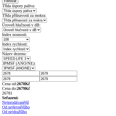
Filtrovat
Třída úspory paliva:
Třída přilnavosti za mokra:
Úroveň hlučnosti v dB:
Index nosnosti:
Index rychlosti:
Název dezenu:
3PMSF (ANO/NE):
Cena od:
2678
Kč
Cena do:
2679
Kč
2678
1
Seřazení:
Nejprodávanější
Od nejlevnějšího
Od nejdražšího