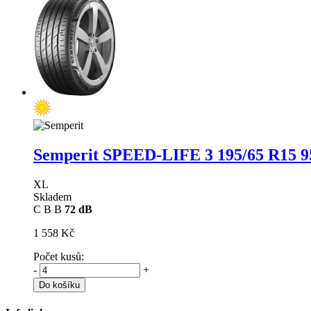
Semperit SPEED-LIFE 3
195/65 R15 9
XL
Skladem
C
B
B
72 dB
1 558 Kč
Počet kusů:
-
+
Do košíku