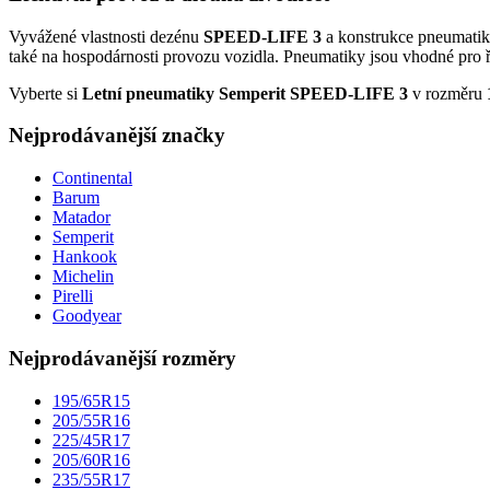
Vyvážené vlastnosti dezénu
SPEED-LIFE 3
a konstrukce pneumatik
také na hospodárnosti provozu vozidla. Pneumatiky jsou vhodné pro ři
Vyberte si
Letní pneumatiky Semperit SPEED-LIFE 3
v rozměru
Nejprodávanější značky
Continental
Barum
Matador
Semperit
Hankook
Michelin
Pirelli
Goodyear
Nejprodávanější rozměry
195/65R15
205/55R16
225/45R17
205/60R16
235/55R17