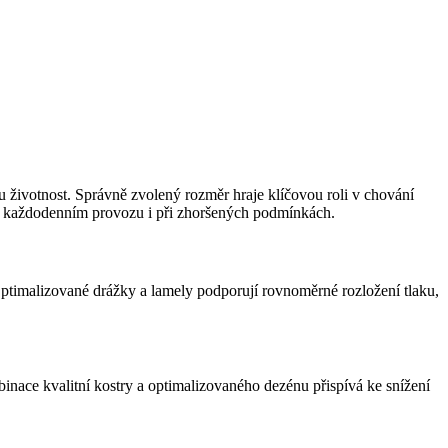
u životnost. Správně zvolený rozměr hraje klíčovou roli v chování
v každodenním provozu i při zhoršených podmínkách.
 Optimalizované drážky a lamely podporují rovnoměrné rozložení tlaku,
binace kvalitní kostry a optimalizovaného dezénu přispívá ke snížení