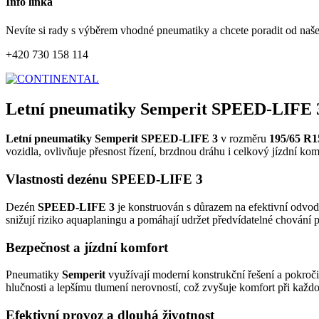
Info linka
Nevíte si rady s výběrem vhodné pneumatiky a chcete poradit od naš
+420 730 158 114
Letní pneumatiky Semperit SPEED-LIFE 3
Letní pneumatiky Semperit SPEED-LIFE 3
v rozměru
195/65 R1
vozidla, ovlivňuje přesnost řízení, brzdnou dráhu i celkový jízdní ko
Vlastnosti dezénu SPEED-LIFE 3
Dezén
SPEED-LIFE 3
je konstruován s důrazem na efektivní odvod 
snižují riziko aquaplaningu a pomáhají udržet předvídatelné chování 
Bezpečnost a jízdní komfort
Pneumatiky
Semperit
využívají moderní konstrukční řešení a pokroči
hlučnosti a lepšímu tlumení nerovností, což zvyšuje komfort při každod
Efektivní provoz a dlouhá životnost