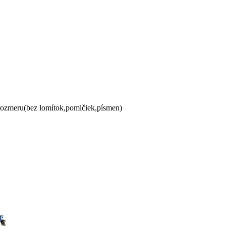
 rozmeru(bez lomítok,pomlčiek,písmen)