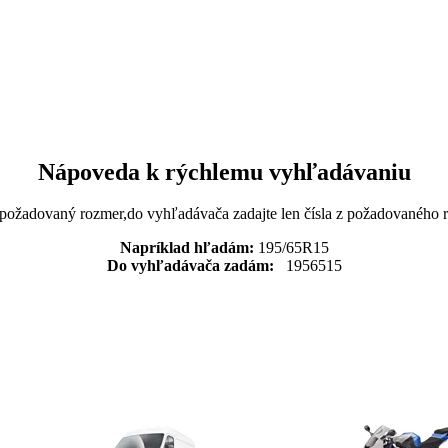
Nápoveda k rýchlemu vyhľadávaniu
 požadovaný rozmer,do vyhľadávača zadajte len čísla z požadovaného
Napríklad hľadám:
195/65R15
Do vyhľadávača zadám:
1956515