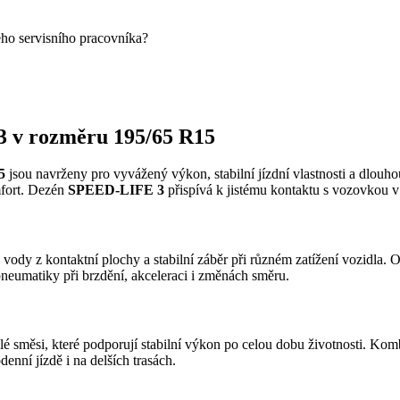
eho servisního pracovníka?
 v rozměru 195/65 R15
5
jsou navrženy pro vyvážený výkon, stabilní jízdní vlastnosti a dlouho
mfort. Dezén
SPEED-LIFE 3
přispívá k jistému kontaktu s vozovkou 
vody z kontaktní plochy a stabilní záběr při různém zatížení vozidla.
pneumatiky při brzdění, akceleraci i změnách směru.
lé směsi, které podporují stabilní výkon po celou dobu životnosti. Kom
enní jízdě i na delších trasách.