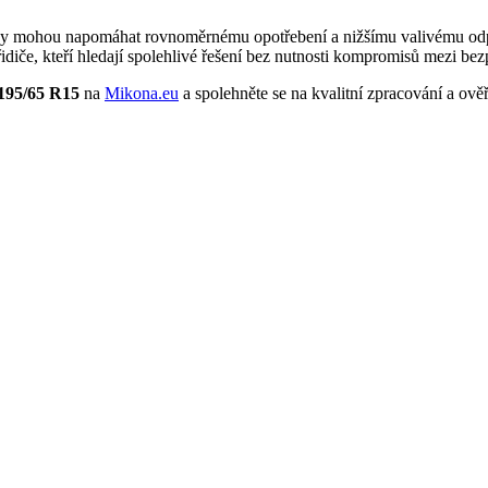
y mohou napomáhat rovnoměrnému opotřebení a nižšímu valivému odporu
diče, kteří hledají spolehlivé řešení bez nutnosti kompromisů mezi bez
195/65 R15
na
Mikona.eu
a spolehněte se na kvalitní zpracování a ověře