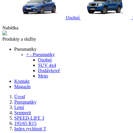
Osobní
Nabídka
Produkty a služby
Pneumatiky
+
-
Pneumatiky
Osobní
SUV 4x4
Dodávkové
Moto
Kontakt
Magazín
Úvod
Pneumatiky
Letní
Semperit
SPEED-LIFE 3
195/65 R15
Index rychlosti T