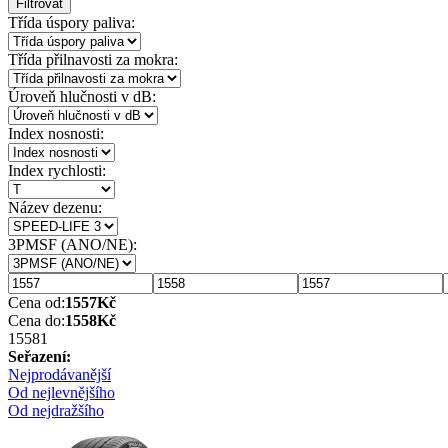
Filtrovat
Třída úspory paliva:
Třída přilnavosti za mokra:
Úroveň hlučnosti v dB:
Index nosnosti:
Index rychlosti:
Název dezenu:
3PMSF (ANO/NE):
Cena od:
1557
Kč
Cena do:
1558
Kč
1558
1
Seřazení:
Nejprodávanější
Od nejlevnějšího
Od nejdražšího