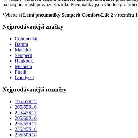
na hospodárnosti provozu vozidla. Pneumatiky jsou vhodné pro řidiče,
Vyberte si
Letní pneumatiky Semperit Comfort-Life 2
v rozměru
1
Nejprodávanější značky
Continental
Barum
Matador
Semperit
Hankook
Michelin
Pirelli
Goodyear
Nejprodávanější rozměry
195/65R15
205/55R16
225/45R17
205/60R16
235/55R17
235/45R18
235/50R18