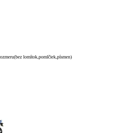
 rozmeru(bez lomítok,pomlčiek,písmen)