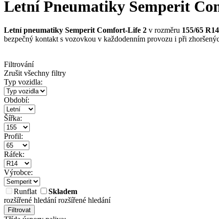
Letní Pneumatiky Semperit Comf
Letní pneumatiky Semperit Comfort-Life 2
v rozměru
155/65 R14
bezpečný kontakt s vozovkou v každodenním provozu i při zhoršený
Filtrování
Zrušit všechny filtry
Typ vozidla:
Období:
Šířka:
Profil:
Ráfek:
Výrobce:
Runflat
Skladem
rozšířené hledání
rozšířené hledání
Filtrovat