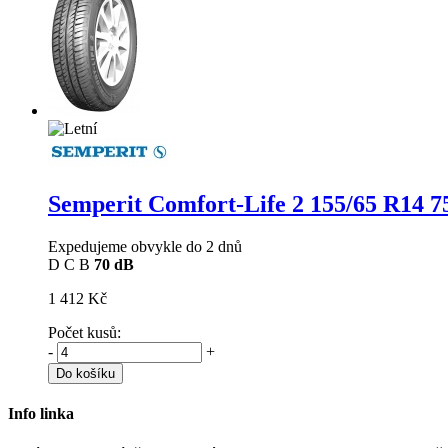
Semperit Comfort-Life 2
155/65 R14 7
Expedujeme obvykle do 2 dnů
D
C
B
70 dB
1 412 Kč
Počet kusů:
-
+
Do košíku
Info linka