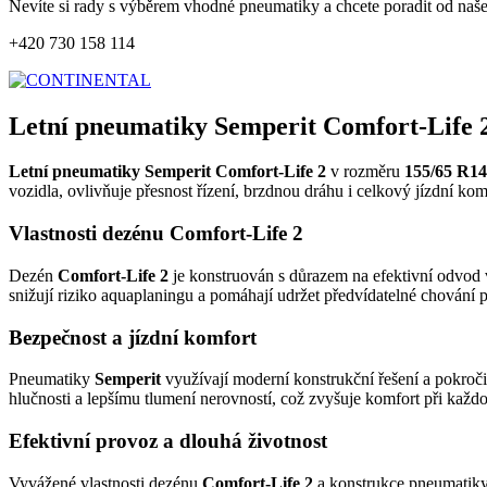
Nevíte si rady s výběrem vhodné pneumatiky a chcete poradit od naš
+420 730 158 114
Letní pneumatiky Semperit Comfort-Life 
Letní pneumatiky Semperit Comfort-Life 2
v rozměru
155/65 R14
vozidla, ovlivňuje přesnost řízení, brzdnou dráhu i celkový jízdní ko
Vlastnosti dezénu Comfort-Life 2
Dezén
Comfort-Life 2
je konstruován s důrazem na efektivní odvod v
snižují riziko aquaplaningu a pomáhají udržet předvídatelné chování 
Bezpečnost a jízdní komfort
Pneumatiky
Semperit
využívají moderní konstrukční řešení a pokroči
hlučnosti a lepšímu tlumení nerovností, což zvyšuje komfort při každod
Efektivní provoz a dlouhá životnost
Vyvážené vlastnosti dezénu
Comfort-Life 2
a konstrukce pneumatiky