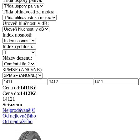
Třída úspory paliva:
Třída přilnavosti za mokra:
Úroveň hlučnosti v dB:
Index nosnosti:
Index rychlosti:
Název dezenu:
3PMSF (ANO/NE):
Cena od:
1411
Kč
Cena do:
1412
Kč
1412
1
Seřazení:
Nejprodávanější
Od nejlevnějšího
Od nejdražšího