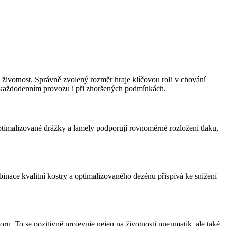
 životnost. Správně zvolený rozměr hraje klíčovou roli v chování
 každodenním provozu i při zhoršených podmínkách.
Optimalizované drážky a lamely podporují rovnoměrné rozložení tlaku,
binace kvalitní kostry a optimalizovaného dezénu přispívá ke snížení
 To se pozitivně projevuje nejen na životnosti pneumatik, ale také