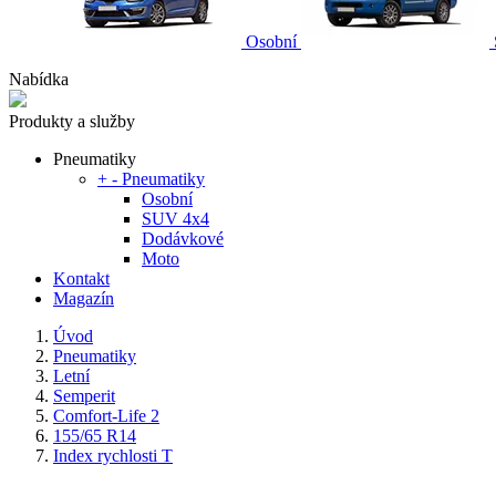
Osobní
Nabídka
Produkty a služby
Pneumatiky
+
-
Pneumatiky
Osobní
SUV 4x4
Dodávkové
Moto
Kontakt
Magazín
Úvod
Pneumatiky
Letní
Semperit
Comfort-Life 2
155/65 R14
Index rychlosti T