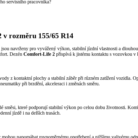
eho servisního pracovníka?
2 v rozměru 155/65 R14
jsou navrženy pro vyvážený výkon, stabilní jízdní vlastnosti a dlouhou
mfort. Dezén
Comfort-Life 2
přispívá k jistému kontaktu s vozovkou v
ody z kontaktní plochy a stabilní záběr při různém zatížení vozidla. 
pneumatiky při brzdění, akceleraci i změnách směru.
lé směsi, které podporují stabilní výkon po celou dobu životnosti. Kom
enní jízdě i na delších trasách.
 mohou napomáhat rovnoměrnému opotřebení a nižšímu valivému odporu.