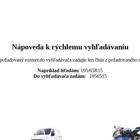
Nápoveda k rýchlemu vyhľadávaniu
 požadovaný rozmer,do vyhľadávača zadajte len čísla z požadovaného
Napríklad hľadám:
195/65R15
Do vyhľadávača zadám:
1956515