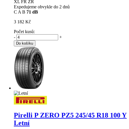
XL FR ZR
Expedujeme obvykle do 2 dnů
C
A
B
71 dB
3 182 Kč
Počet kusů:
-
+
Do košíku
Pirelli P ZERO PZ5
245/45 R18 100 Y
Letní