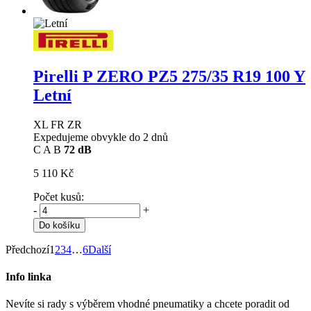
Pirelli P ZERO PZ5
275/35 R19 100 Y
Letní
XL FR ZR
Expedujeme obvykle do 2 dnů
C
A
B
72 dB
5 110 Kč
Počet kusů:
-
+
Do košíku
Předchozí
1
2
3
4
…
6
Další
Info linka
Nevíte si rady s výběrem vhodné pneumatiky a chcete poradit od