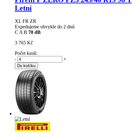
Letní
XL FR ZR
Expedujeme obvykle do 2 dnů
C
A
B
70 dB
3 765 Kč
Počet kusů:
-
+
Do košíku