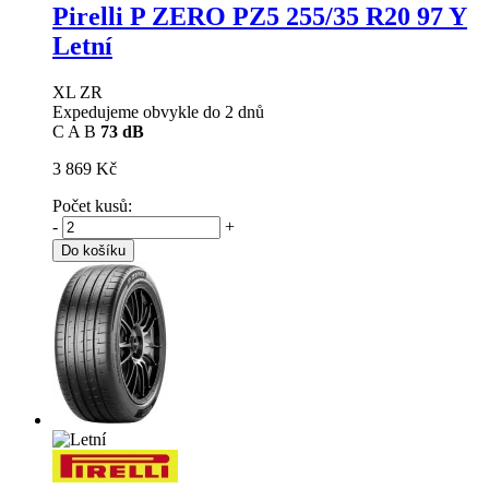
Pirelli P ZERO PZ5
255/35 R20 97 Y
Letní
XL ZR
Expedujeme obvykle do 2 dnů
C
A
B
73 dB
3 869 Kč
Počet kusů:
-
+
Do košíku