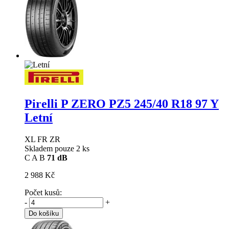
Pirelli P ZERO PZ5
245/40 R18 97 Y
Letní
XL FR ZR
Skladem pouze 2 ks
C
A
B
71 dB
2 988 Kč
Počet kusů:
-
+
Do košíku