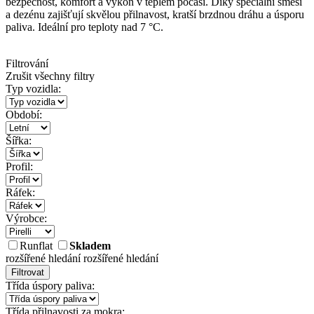
bezpečnost, komfort a výkon v teplém počasí. Díky speciální směsi
a dezénu zajišťují skvělou přilnavost, kratší brzdnou dráhu a úsporu
paliva. Ideální pro teploty nad 7 °C.
Filtrování
Zrušit všechny filtry
Typ vozidla:
Období:
Šířka:
Profil:
Ráfek:
Výrobce:
Runflat
Skladem
rozšířené hledání
rozšířené hledání
Filtrovat
Třída úspory paliva:
Třída přilnavosti za mokra: