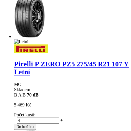
Pirelli P ZERO PZ5
275/45 R21 107 Y
Letní
MO
Skladem
B
A
B
70 dB
5 469 Kč
Počet kusů:
-
+
Do košíku