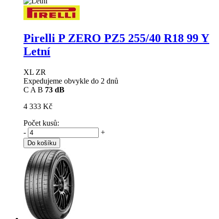
Pirelli P ZERO PZ5
255/40 R18 99 Y
Letní
XL ZR
Expedujeme obvykle do 2 dnů
C
A
B
73 dB
4 333 Kč
Počet kusů:
-
+
Do košíku