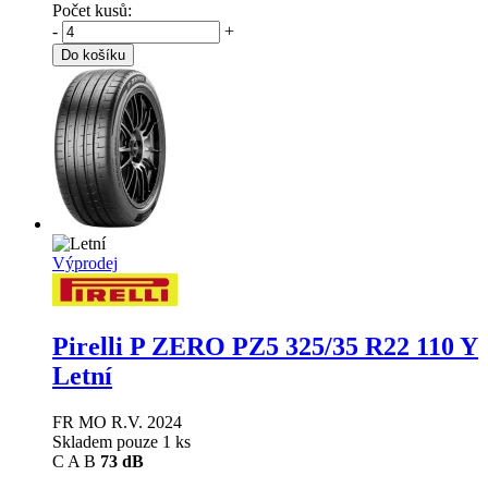
Počet kusů:
-
+
Do košíku
Výprodej
Pirelli P ZERO PZ5
325/35 R22 110 Y
Letní
FR MO R.V. 2024
Skladem pouze 1 ks
C
A
B
73 dB