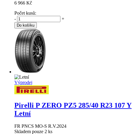
6 966 Kč
Počet kusů:
-
+
Do košíku
Výprodej
Pirelli P ZERO PZ5
285/40 R23 107 Y
Letní
FR PNCS MO-S R.V.2024
Skladem pouze 2 ks