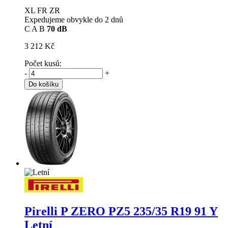
XL FR ZR
Expedujeme obvykle do 2 dnů
C
A
B
70 dB
3 212 Kč
Počet kusů:
-
+
Do košíku
Pirelli P ZERO PZ5
235/35 R19 91 Y
Letní