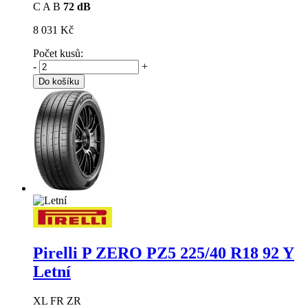
C
A
B
72 dB
8 031 Kč
Počet kusů:
-
+
Do košíku
Pirelli P ZERO PZ5
225/40 R18 92 Y
Letní
XL FR ZR