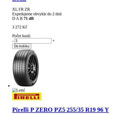
XL FR ZR
Expedujeme obvykle do 2 dnů
D
A
B
71 dB
3 272 Kč
Počet kusů:
-
+
Do košíku
Pirelli P ZERO PZ5
255/35 R19 96 Y