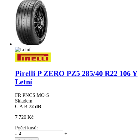
Pirelli P ZERO PZ5
285/40 R22 106 Y
Letní
FR PNCS MO-S
Skladem
C
A
B
72 dB
7 720 Kč
Počet kusů:
-
+