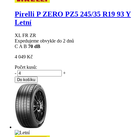
Pirelli P ZERO PZ5
245/35 R19 93 Y
Letní
XL FR ZR
Expedujeme obvykle do 2 dnů
C
A
B
70 dB
4 049 Kč
Počet kusů:
-
+
Do košíku