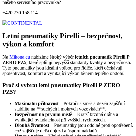
našeho servisního pracovníka?
+420 730 158 114
Letní pneumatiky Pirelli – bezpečnost,
výkon a komfort
Na
Mikona.eu
nabízíme široký výběr
letních pneumatik Pirelli P
ZERO PZ5
, které splňují nejvyšší standardy kvality a bezpečnosti.
Tyto pneumatiky jsou ideální volbou pro řidiče, kteří očekávají
spolehlivost, komfort a vynikající výkon během teplého období.
Proč si vybrat letní pneumatiky Pirelli P ZERO
PZ5?
Maximální přilnavost
– Pokročilá směs a dezén zajišťují
stabilitu na **suchých i mokrých vozovkách**.
Bezpečnost na prvním místě
– Kratší brzdná dráha a
vynikající ovladatelnost při vyšších rychlostech.
Dlouhá životnost
– Pneumatiky jsou odolné proti opotřebení,
což zajišťuje delší dojezd a úsporu nákladů.