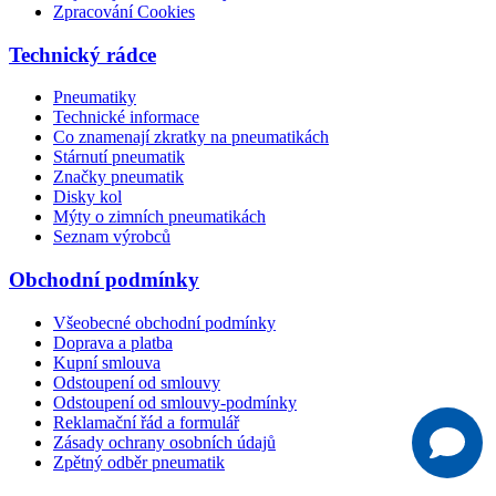
Zpracování Cookies
Technický rádce
Pneumatiky
Technické informace
Co znamenají zkratky na pneumatikách
Stárnutí pneumatik
Značky pneumatik
Disky kol
Mýty o zimních pneumatikách
Seznam výrobců
Obchodní podmínky
Všeobecné obchodní podmínky
Doprava a platba
Kupní smlouva
Odstoupení od smlouvy
Odstoupení od smlouvy-podmínky
Reklamační řád a formulář
Zásady ochrany osobních údajů
Zpětný odběr pneumatik