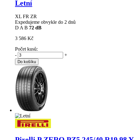
Letní
XL FR ZR
Expedujeme obvykle do 2 dnů
D
A
B
72 dB
3 586 Kč
Počet kusů:
-
+
Do košíku
Pirelli P ZERO PZ5
245/40 R19 98 Y