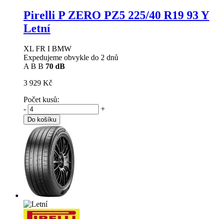
Pirelli P ZERO PZ5
225/40 R19 93 Y
Letní
XL FR I BMW
Expedujeme obvykle do 2 dnů
A
B
B
70 dB
3 929 Kč
Počet kusů:
-
+
Do košíku