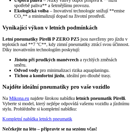
Úspora paliva
– Nízký valivý odpor přispívá k **nižší
spotřebě paliva** a šetrnějšímu provozu.
Ekologická volba
– Inovativní technologie snižují **emise
CO₂** a minimalizují dopad na životní prostředí.
Vynikající výkon v letních podmínkách
Letní pneumatiky Pirelli P ZERO PZ5
jsou navrženy pro jízdu v
teplotách nad **7 °C**, kdy zimní pneumatiky ztrácí svou účinnost.
Díky inovativním technologiím poskytují:
Jistotu při prudkých manévrech
a rychlých změnách
směru.
Odvod vody
pro minimalizaci rizika aquaplaningu.
Tichou a komfortní jízdu
, ideální pro dlouhé trasy.
Najděte ideální pneumatiky pro vaše vozidlo
Na
Mikona.eu
najdete širokou nabídku
letních pneumatik Pirelli
.
Vyberte si model, který nejlépe odpovídá vašemu vozidlu a jízdnímu
stylu. Prohlédněte si kompletní nabídku:
Kompletní nabídka letních pneumatik
Nečekejte na léto – připravte se na sezónu včas!