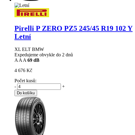
Pirelli P ZERO PZ5
245/45 R19 102 Y
Letní
XL ELT BMW
Expedujeme obvykle do 2 dnů
A
A
A
69 dB
4 676 Kč
Počet kusů:
-
+
Do košíku