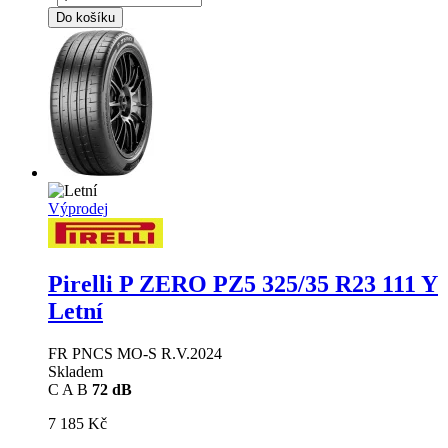
Do košíku
Výprodej
Pirelli P ZERO PZ5
325/35 R23 111 Y
Letní
FR PNCS MO-S R.V.2024
Skladem
C
A
B
72 dB
7 185 Kč