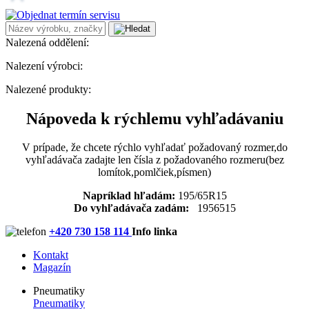
Nalezená oddělení:
Nalezení výrobci:
Nalezené produkty:
Nápoveda k rýchlemu vyhľadávaniu
V prípade, že chcete rýchlo vyhľadať požadovaný rozmer,do
vyhľadávača zadajte len čísla z požadovaného rozmeru(bez
lomítok,pomlčiek,písmen)
Napríklad hľadám:
195/65R15
Do vyhľadávača zadám:
1956515
+420 730 158 114
Info linka
Kontakt
Magazín
Pneumatiky
Pneumatiky