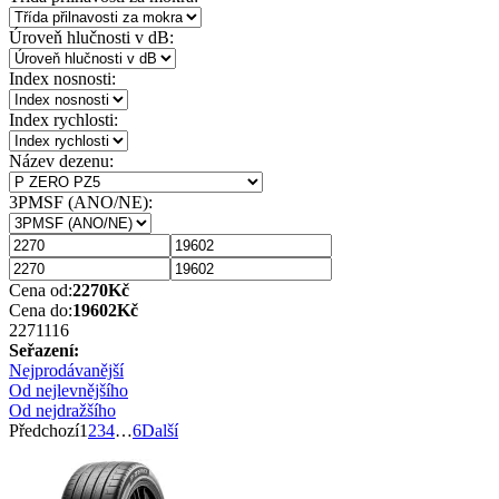
Úroveň hlučnosti v dB:
Index nosnosti:
Index rychlosti:
Název dezenu:
3PMSF (ANO/NE):
Cena od:
2270
Kč
Cena do:
19602
Kč
2271
116
Seřazení:
Nejprodávanější
Od nejlevnějšího
Od nejdražšího
Předchozí
1
2
3
4
…
6
Další