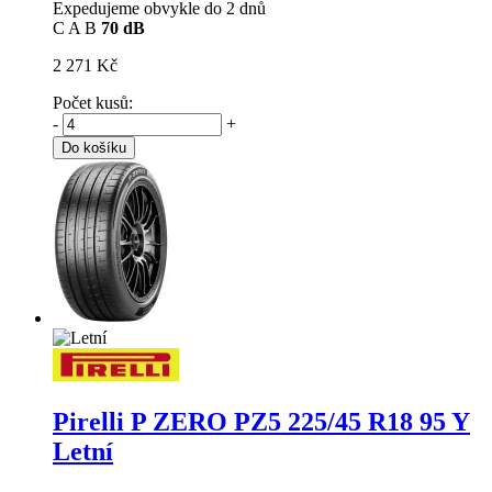
Expedujeme obvykle do 2 dnů
C
A
B
70 dB
2 271 Kč
Počet kusů:
-
+
Do košíku
Pirelli P ZERO PZ5
225/45 R18 95 Y
Letní