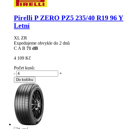
Pirelli P ZERO PZ5
235/40 R19 96 Y
Letní
XL ZR
Expedujeme obvykle do 2 dnů
C
A
B
71 dB
4 109 Kč
Počet kusů:
-
+
Do košíku