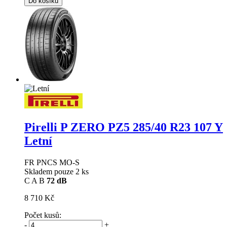
Do košíku
Pirelli P ZERO PZ5
285/40 R23 107 Y
Letní
FR PNCS MO-S
Skladem pouze 2 ks
C
A
B
72 dB
8 710 Kč
Počet kusů:
-
+